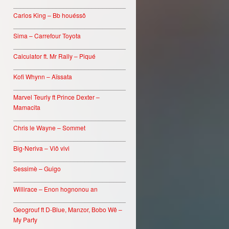
________________________________
Carlos King – Bb houéssô
________________________________
Sima – Carrefour Toyota
________________________________
Calculator ft. Mr Rally – Piqué
________________________________
Kofi Whynn – Aïssata
________________________________
Marvel Teurly ft Prince Dexter –
Mamacita
________________________________
Chris le Wayne – Sommet
________________________________
Big-Neriva – Viô vivi
________________________________
Sessimè – Guigo
________________________________
Willirace – Enon hognonou an
________________________________
Geogrouf ft D-Blue, Manzor, Bobo Wê –
My Party