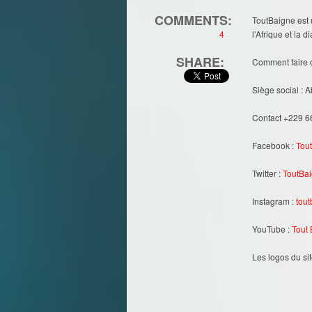
COMMENTS:
ToutBaigne est 
4
l’Afrique et la d
SHARE:
Comment faire d
Siège social : 
Contact +229 6
Facebook :
Tou
Twitter :
ToutBa
Instagram :
tou
YouTube :
Tout
Les logos du sit