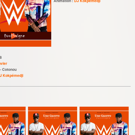
Animation :
DJ Kokpémedji
8
nvier
 – Cotonou
J Kokpémedji