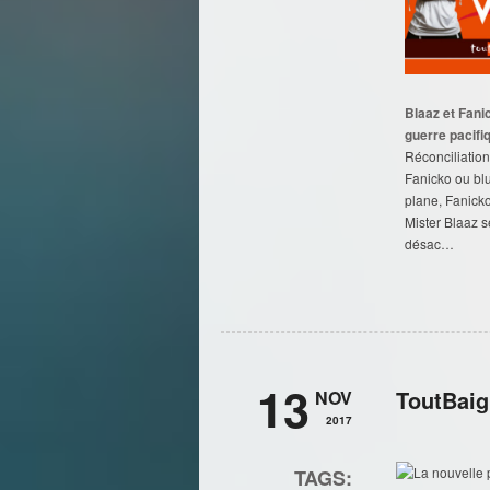
Blaaz et Fani
guerre pacifiq
Réconciliation
Fanicko ou blu
plane, Fanick
Mister Blaaz s
désac…
13
ToutBaig
NOV
2017
TAGS: