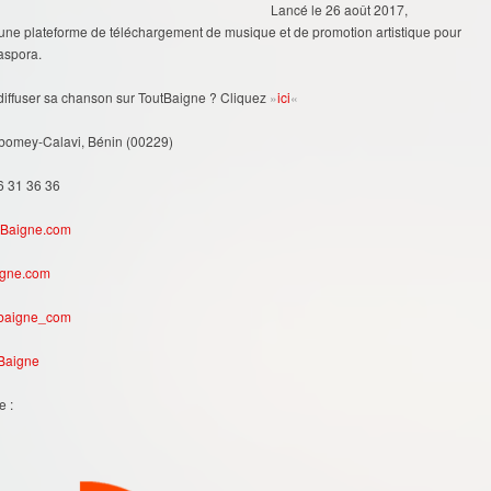
Lancé le 26 août 2017,
une plateforme de téléchargement de musique et de promotion artistique pour
iaspora.
iffuser sa chanson sur ToutBaigne ? Cliquez
»
ici
«
Abomey-Calavi, Bénin (00229)
6 31 36 36
tBaigne.com
igne.com
tbaigne_com
 Baigne
e :