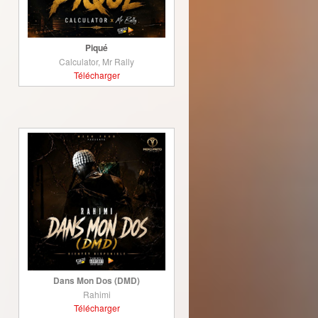
Piqué
Calculator, Mr Rally
Télécharger
Dans Mon Dos (DMD)
Rahimi
Télécharger