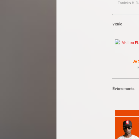
Fanicko ft. 
Vidéo
Je 
Évènements