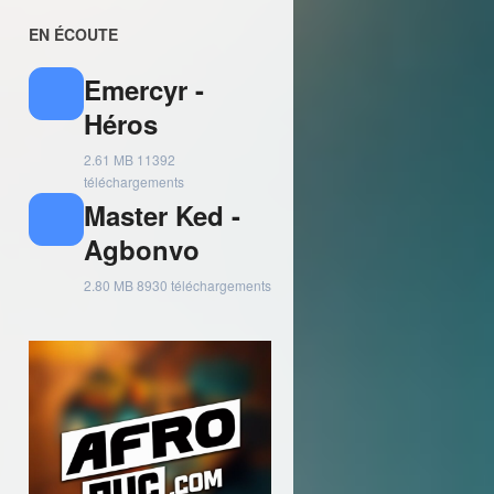
EN ÉCOUTE
Emercyr -
Héros
2.61 MB
11392
téléchargements
Master Ked -
Agbonvo
2.80 MB
8930 téléchargements