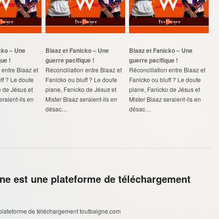
cko – Une
Blaaz et Fanicko – Une
Blaaz et Fanicko – Une
ue !
guerre pacifique !
guerre pacifique !
 entre Blaaz et
Réconciliation entre Blaaz et
Réconciliation entre Blaaz et
ff ? Le doute
Fanicko ou bluff ? Le doute
Fanicko ou bluff ? Le doute
o de Jésus et
plane, Fanicko de Jésus et
plane, Fanicko de Jésus et
eraient-ils en
Mister Blaaz seraient-ils en
Mister Blaaz seraient-ils en
désac…
désac…
ne est une plateforme de téléchargement