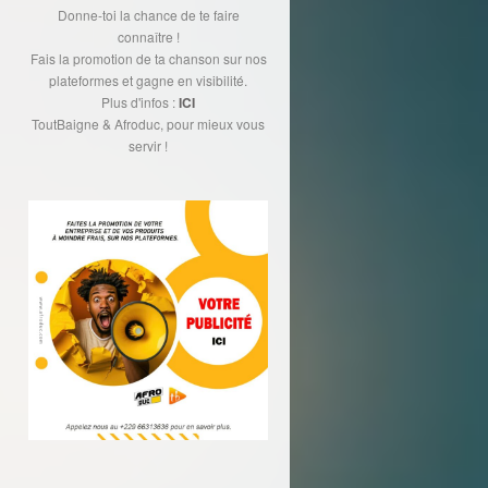
Donne-toi la chance de te faire
connaître !
Fais la promotion de ta chanson sur nos
plateformes et gagne en visibilité.
Plus d'infos :
ICI
ToutBaigne & Afroduc, pour mieux vous
servir !