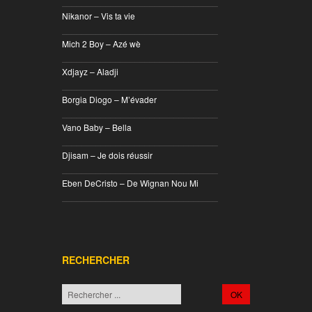
________________________________
Nikanor – Vis ta vie
________________________________
Mich 2 Boy – Azé wè
________________________________
Xdjayz – Aladji
________________________________
Borgia Diogo – M’évader
________________________________
Vano Baby – Bella
________________________________
Djisam – Je dois réussir
________________________________
Eben DeCristo – De Wignan Nou Mi
________________________________
RECHERCHER