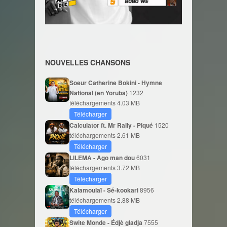
NOUVELLES CHANSONS
Soeur Catherine Bokini - Hymne
National (en Yoruba)
1232
téléchargements
4.03 MB
Télécharger
Calculator ft. Mr Rally - Piqué
1520
téléchargements
2.61 MB
Télécharger
LILEMA - Ago man dou
6031
téléchargements
3.72 MB
Télécharger
Kalamoulaï - Sé-kookari
8956
téléchargements
2.88 MB
Télécharger
Swite Monde - Édjè gladja
7555