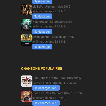
Télécharger
LILEMA - Ago man dou
6032
téléchargements
3.72 MB
Télécharger
Kalamoulaï - Sé-kookari
8956
téléchargements
2.88 MB
Télécharger
Swite Monde - Édjè gladja
7555
téléchargements
3.81 MB
Télécharger
CHANSONS POPULAIRES
Dibi Dobo x Kiff No Beat - Survoltage
1237224 téléchargements
3.30 MB
Télécharger (free)
Blaaz - Tu Vas Me Faire Quoi
1211692
téléchargements
4.15 MB
Télécharger (free)