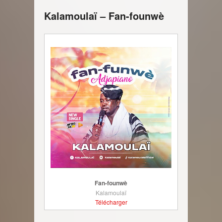
Kalamoulaï – Fan-founwè
Fan-founwè
Kalamoulaï
Télécharger