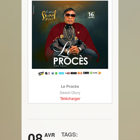
Le Procès
Sweet Glory
Télécharger
08
TAGS:
AVR