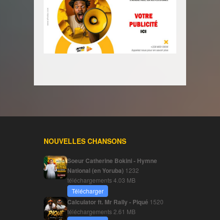
NOUVELLES CHANSONS
Soeur Catherine Bokini - Hymne
National (en Yoruba)
1232
téléchargements
4.03 MB
Télécharger
Calculator ft. Mr Rally - Piqué
1520
téléchargements
2.61 MB