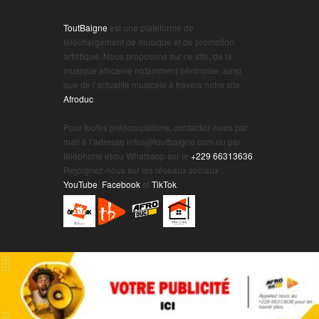
ToutBaigne
est une plateforme de
téléchargement de musique et de promotion
artistique. Nous proposons sur ce site, de la
musique africaine notamment béninoise, ainsi
que de l’actualité musicale à travers notre site
Afroduc
.
.
Pour toutes préoccupations, contactez-nous par
mail à l’adresse infos@toutbaigne.com ou par
téléphone et/ou Whatsapp sur le
+229 66313636
.
Rejoignez-nous sur les réseaux sociaux :
YouTube
,
Facebook
et
TikTok
.