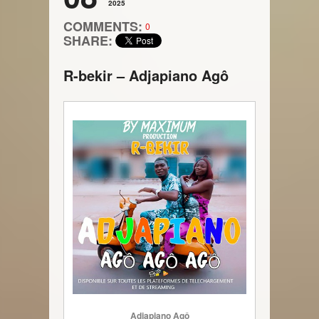
2025
COMMENTS:
0
SHARE:
R-bekir – Adjapiano Agô
Adjapiano Agô