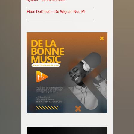
________________________________
Eben DeCristo – De Wignan Nou Mi
________________________________