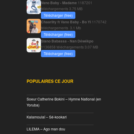
Vano Baby - Madame
1187201
téléchargements
3.75 MB
Télécharger (free)
Chaarlity ft Vano Baby - Bo Yi
1170742
téléchargements
3.1 Mb
Télécharger (free)
Siano Babassa - Nan Déwékpo
1136858 téléchargements
3.07 MB
Télécharger (free)
POPULAIRES CE JOUR
________________________________
Soeur Catherine Bokini – Hymne National (en
Yoruba)
________________________________
Kalamoulaï – Sé-kookari
________________________________
LILEMA – Ago man dou