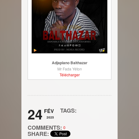
Adjapiano Balthazar
Mr Fada Yéton
Télécharger
24
TAGS:
FÉV
2025
COMMENTS:
0
SHARE: