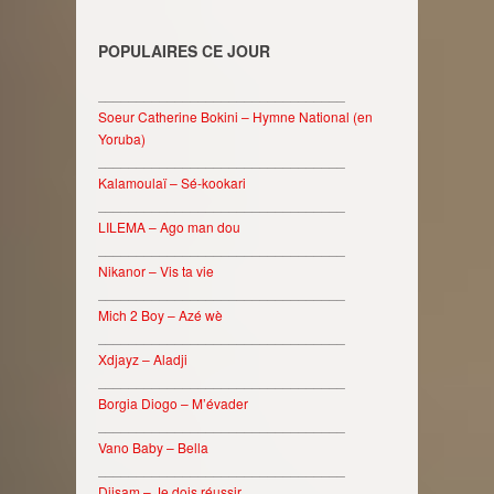
POPULAIRES CE JOUR
________________________________
Soeur Catherine Bokini – Hymne National (en
Yoruba)
________________________________
Kalamoulaï – Sé-kookari
________________________________
LILEMA – Ago man dou
________________________________
Nikanor – Vis ta vie
________________________________
Mich 2 Boy – Azé wè
________________________________
Xdjayz – Aladji
________________________________
Borgia Diogo – M’évader
________________________________
Vano Baby – Bella
________________________________
Djisam – Je dois réussir