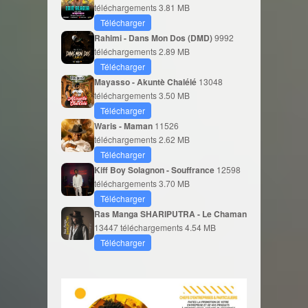
téléchargements
3.81 MB
Télécharger
Rahimi - Dans Mon Dos (DMD)
9992
téléchargements
2.89 MB
Télécharger
Mayasso - Akuntè Chalélé
13048
téléchargements
3.50 MB
Télécharger
Waris - Maman
11526
téléchargements
2.62 MB
Télécharger
Kiff Boy Solagnon - Souffrance
12598
téléchargements
3.70 MB
Télécharger
Ras Manga SHARIPUTRA - Le Chaman
13447 téléchargements
4.54 MB
Télécharger