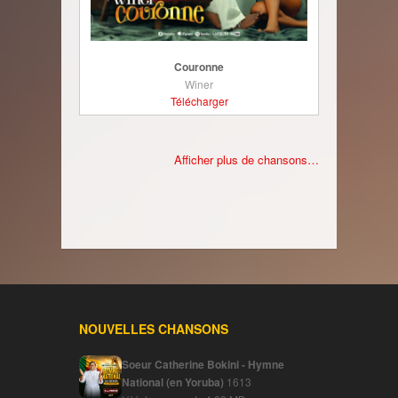
Couronne
Winer
Télécharger
Afficher plus de chansons…
NOUVELLES CHANSONS
Soeur Catherine Bokini - Hymne
National (en Yoruba)
1613