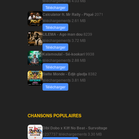
téléchargements
4.03 MB
Télécharger
Calculator ft. Mr Rally - Piqué
2071
téléchargements
2.61 MB
Télécharger
LILEMA - Ago man dou
8239
téléchargements
3.72 MB
Télécharger
Kalamoulaï - Sé-kookari
9938
téléchargements
2.88 MB
Télécharger
Swite Monde - Édjè gladja
8382
téléchargements
3.81 MB
Télécharger
CHANSONS POPULAIRES
Dibi Dobo x Kiff No Beat - Survoltage
1237737 téléchargements
3.30 MB