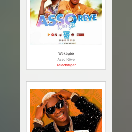
Wêkêgbê
Asso Rêve
Télécharger