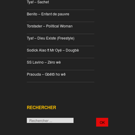
Tyaf – Sachet
________________________________
Benito – Enfant de pauvre
________________________________
Torstader – Political Woman
________________________________
Tyaf – Dieu Existe (Freestyle)
________________________________
Sodick Alao ft Mr Oyé – Dougbè
________________________________
SS Lavino – Zéro wè
________________________________
Praouda – Gbêtô ho wê
________________________________
RECHERCHER