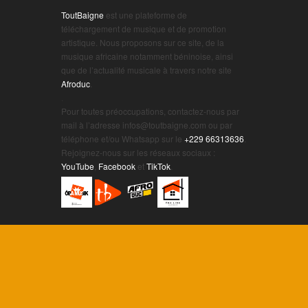
ToutBaigne
est une plateforme de
téléchargement de musique et de promotion
artistique. Nous proposons sur ce site, de la
musique africaine notamment béninoise, ainsi
que de l’actualité musicale à travers notre site
Afroduc
.
.
Pour toutes préoccupations, contactez-nous par
mail à l’adresse infos@toutbaigne.com ou par
téléphone et/ou Whatsapp sur le
+229 66313636
.
Rejoignez-nous sur les réseaux sociaux :
YouTube
,
Facebook
et
TikTok
.