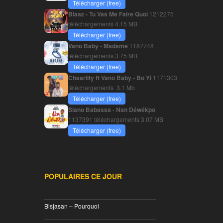
Télécharger (free)
Blaaz - Tu Vas Me Faire Quoi
1212275
téléchargements
4.15 MB
Télécharger (free)
Vano Baby - Madame
1187748
téléchargements
3.75 MB
Télécharger (free)
Chaarlity ft Vano Baby - Bo Yi
1171303
téléchargements
3.1 Mb
Télécharger (free)
Siano Babassa - Nan Déwékpo
1137391 téléchargements
3.07 MB
Télécharger (free)
POPULAIRES CE JOUR
________________________________
Bisjasan – Pourquoi
________________________________