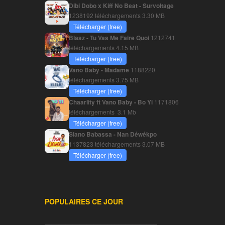
Dibi Dobo x Kiff No Beat - Survoltage
1238192 téléchargements
3.30 MB
Télécharger (free)
Blaaz - Tu Vas Me Faire Quoi
1212741
téléchargements
4.15 MB
Télécharger (free)
Vano Baby - Madame
1188220
téléchargements
3.75 MB
Télécharger (free)
Chaarlity ft Vano Baby - Bo Yi
1171806
téléchargements
3.1 Mb
Télécharger (free)
Siano Babassa - Nan Déwékpo
1137823 téléchargements
3.07 MB
Télécharger (free)
POPULAIRES CE JOUR
________________________________