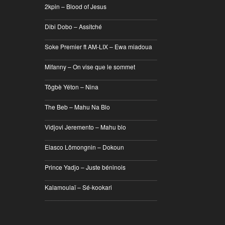
2kpin – Blood of Jesus
________________________________
Dibi Dobo – Assitché
________________________________
Soke Premier ft AM-LIX – Ewa miadoua
________________________________
Mifanny – On vise que le sommet
________________________________
Tôgbè Yéton – Nina
________________________________
The Beb – Mahu Na Blo
________________________________
Vidjovi Jeremento – Mahu blo
________________________________
Elasco Lômongnin – Dokoun
________________________________
Prince Yadjo – Juste béninois
________________________________
Kalamoulaï – Sé-kookari
________________________________