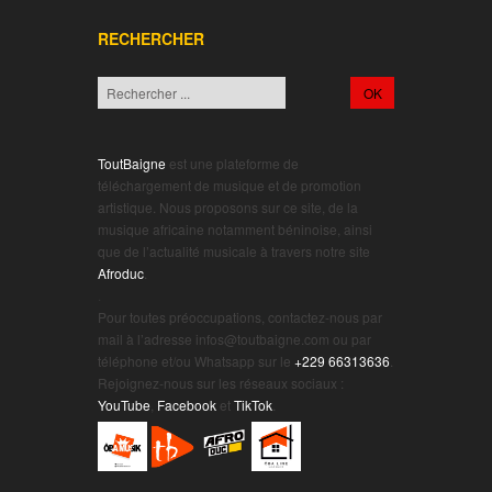
RECHERCHER
ToutBaigne
est une plateforme de
téléchargement de musique et de promotion
artistique. Nous proposons sur ce site, de la
musique africaine notamment béninoise, ainsi
que de l’actualité musicale à travers notre site
Afroduc
.
.
Pour toutes préoccupations, contactez-nous par
mail à l’adresse infos@toutbaigne.com ou par
téléphone et/ou Whatsapp sur le
+229 66313636
.
Rejoignez-nous sur les réseaux sociaux :
YouTube
,
Facebook
et
TikTok
.