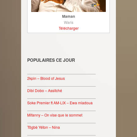
Maman
Waris
Télécharger
POPULAIRES CE JOUR
________________________________
2kpin – Blood of Jesus
________________________________
Dibi Dobo – Assitché
________________________________
Soke Premier ft AM-LIX – Ewa miadoua
________________________________
Mifanny – On vise que le sommet
________________________________
Tôgbè Yéton – Nina
________________________________