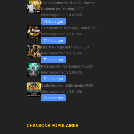
Soeur Catherine Bokini - Hymne
National (en Yoruba)
3078
téléchargements
4.03 MB
Télécharger
Calculator ft. Mr Rally - Piqué
3633
téléchargements
2.61 MB
Télécharger
LILEMA - Ago man dou
9008
téléchargements
3.72 MB
Télécharger
Kalamoulaï - Sé-kookari
10823
téléchargements
2.88 MB
Télécharger
Swite Monde - Édjè gladja
9049
téléchargements
3.81 MB
Télécharger
CHANSONS POPULAIRES