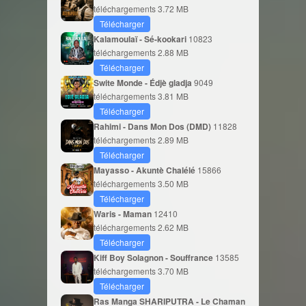
téléchargements
3.72 MB
Télécharger
Kalamoulaï - Sé-kookari
10823
téléchargements
2.88 MB
Télécharger
Swite Monde - Édjè gladja
9049
téléchargements
3.81 MB
Télécharger
Rahimi - Dans Mon Dos (DMD)
11828
téléchargements
2.89 MB
Télécharger
Mayasso - Akuntè Chalélé
15866
téléchargements
3.50 MB
Télécharger
Waris - Maman
12410
téléchargements
2.62 MB
Télécharger
Kiff Boy Solagnon - Souffrance
13585
téléchargements
3.70 MB
Télécharger
Ras Manga SHARIPUTRA - Le Chaman