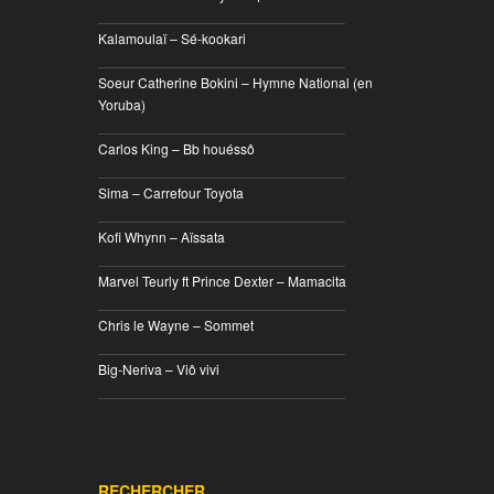
________________________________
Kalamoulaï – Sé-kookari
________________________________
Soeur Catherine Bokini – Hymne National (en
Yoruba)
________________________________
Carlos King – Bb houéssô
________________________________
Sima – Carrefour Toyota
________________________________
Kofi Whynn – Aïssata
________________________________
Marvel Teurly ft Prince Dexter – Mamacita
________________________________
Chris le Wayne – Sommet
________________________________
Big-Neriva – Viô vivi
________________________________
RECHERCHER