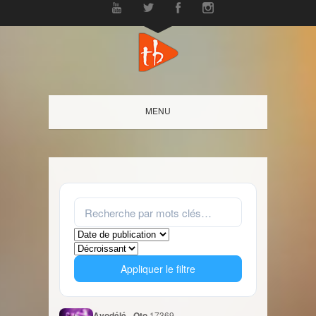
MENU
Appliquer le filtre
Ayodélé - Oto
17369