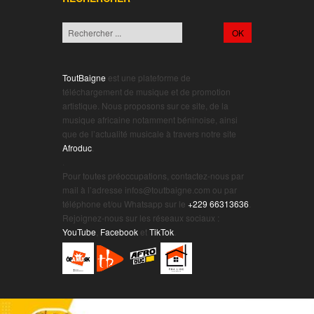
ToutBaigne
est une plateforme de
téléchargement de musique et de promotion
artistique. Nous proposons sur ce site, de la
musique africaine notamment béninoise, ainsi
que de l’actualité musicale à travers notre site
Afroduc
.
.
Pour toutes préoccupations, contactez-nous par
mail à l’adresse infos@toutbaigne.com ou par
téléphone et/ou Whatsapp sur le
+229 66313636
.
Rejoignez-nous sur les réseaux sociaux :
YouTube
,
Facebook
et
TikTok
.