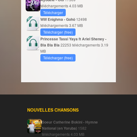
téléchargements
4.03 MB
Télécharger
Wilf Enighma - Gohô
12498
téléchargements
3.67 MB
Télécharger (free)
Princesse Tassi Yaya ft Ariel Sheney -
Bla Bla Bla
22253 téléchargements
3.19
MB
Télécharger (free)
NOUVELLES CHANSONS
Soeur Catherine Bokini - Hymne
National (en Yoruba)
1582
téléchargements
4.03 MB