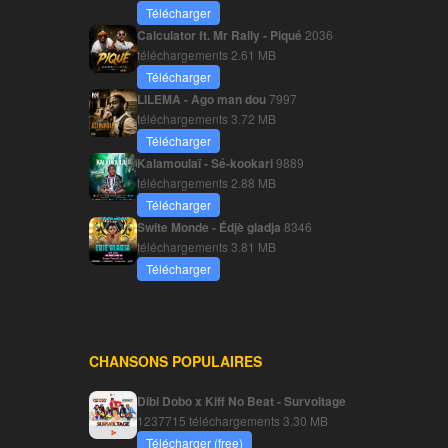
Télécharger
Calculator ft. Mr Rally - Piqué
2036
téléchargements
2.61 MB
Télécharger
LILEMA - Ago man dou
7997
téléchargements
3.72 MB
Télécharger
Kalamoulaï - Sé-kookari
9889
téléchargements
2.88 MB
Télécharger
Swite Monde - Édjè gladja
8346
téléchargements
3.81 MB
Télécharger
CHANSONS POPULAIRES
Dibi Dobo x Kiff No Beat - Survoltage
1237715 téléchargements
3.30 MB
Télécharger (free)