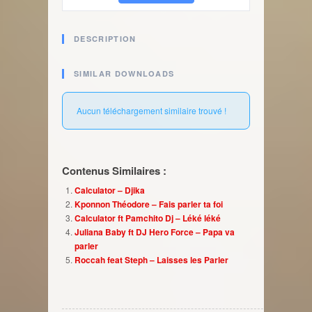
DESCRIPTION
SIMILAR DOWNLOADS
Aucun téléchargement similaire trouvé !
Contenus Similaires :
Calculator – Djika
Kponnon Théodore – Fais parler ta foi
Calculator ft Pamchito Dj – Léké léké
Juliana Baby ft DJ Hero Force – Papa va
parler
Roccah feat Steph – Laisses les Parler