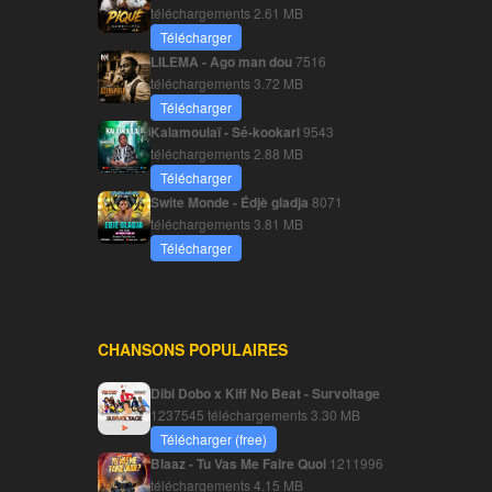
téléchargements
2.61 MB
Télécharger
LILEMA - Ago man dou
7516
téléchargements
3.72 MB
Télécharger
Kalamoulaï - Sé-kookari
9543
téléchargements
2.88 MB
Télécharger
Swite Monde - Édjè gladja
8071
téléchargements
3.81 MB
Télécharger
CHANSONS POPULAIRES
Dibi Dobo x Kiff No Beat - Survoltage
1237545 téléchargements
3.30 MB
Télécharger (free)
Blaaz - Tu Vas Me Faire Quoi
1211996
téléchargements
4.15 MB