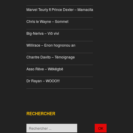
________________________________
Marvel Teurly ft Prince Dexter – Mamacita
________________________________
Chris le Wayne – Sommet
________________________________
Big-Neriva – Viô vivi
________________________________
Willirace – Enon hognonou an
________________________________
Chantre Davito – Témoignage
________________________________
Asso Rêve – Wêkêgbê
________________________________
Dr Rayan – WOOO!!!
________________________________
RECHERCHER