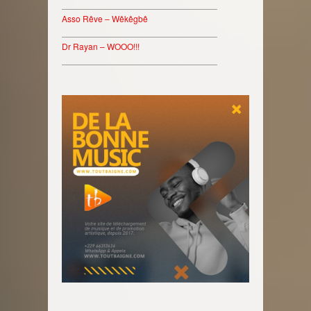
________________________________
Asso Rêve – Wêkêgbê
________________________________
Dr Rayan – WOOO!!!
________________________________