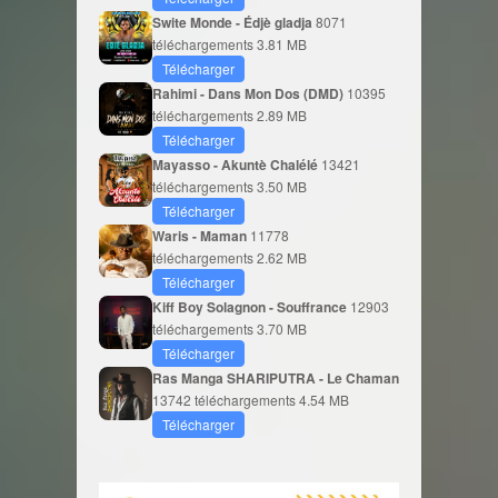
Swite Monde - Édjè gladja
8071
téléchargements
3.81 MB
Télécharger
Rahimi - Dans Mon Dos (DMD)
10395
téléchargements
2.89 MB
Télécharger
Mayasso - Akuntè Chalélé
13421
téléchargements
3.50 MB
Télécharger
Waris - Maman
11778
téléchargements
2.62 MB
Télécharger
Kiff Boy Solagnon - Souffrance
12903
téléchargements
3.70 MB
Télécharger
Ras Manga SHARIPUTRA - Le Chaman
13742 téléchargements
4.54 MB
Télécharger