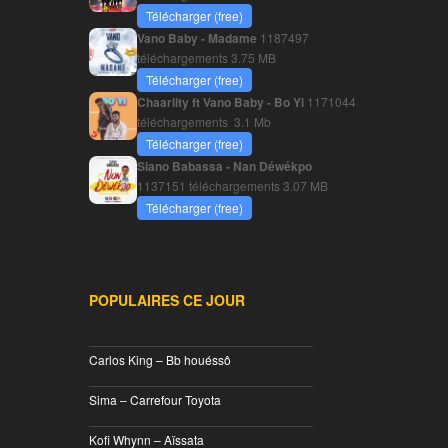
Télécharger (free)
Vano Baby - Madame
1187497
téléchargements
3.75 MB
Télécharger (free)
Chaarlity ft Vano Baby - Bo Yi
1171044
téléchargements
3.1 Mb
Télécharger (free)
Siano Babassa - Nan Déwékpo
1137151 téléchargements
3.07 MB
Télécharger (free)
POPULAIRES CE JOUR
________________________________
Carlos King – Bb houéssô
________________________________
Sima – Carrefour Toyota
________________________________
Kofi Whynn – Aïssata