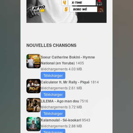
NOUVELLES CHANSONS
Soeur Catherine Bokini - Hymne
National (en Yoruba)
1405
téléchargements
4.03 MB
Télécharger
Calculator ft. Mr Rally - Piqué
1814
téléchargements
2.61 MB
Télécharger
LILEMA - Ago man dou
7516
téléchargements
3.72 MB
Télécharger
Kalamoulaï - Sé-kookari
9543
téléchargements
2.88 MB
Télécharger