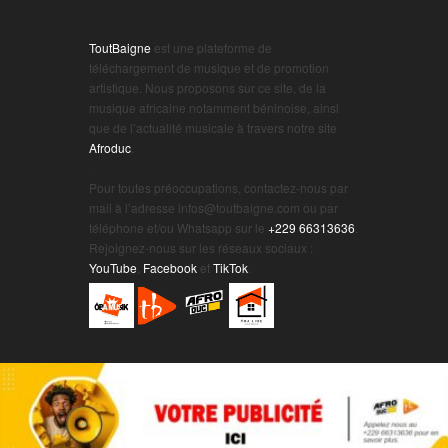
ToutBaigne
est une plateforme de
téléchargement de musique et de promotion
artistique. Nous proposons sur ce site, de la
musique africaine notamment béninoise, ainsi
que de l’actualité musicale à travers notre site
Afroduc
.
.
Pour toutes préoccupations, contactez-nous par
mail à l’adresse infos@toutbaigne.com ou par
téléphone et/ou Whatsapp sur le
+229 66313636
.
Rejoignez-nous sur les réseaux sociaux :
YouTube
,
Facebook
et
TikTok
.