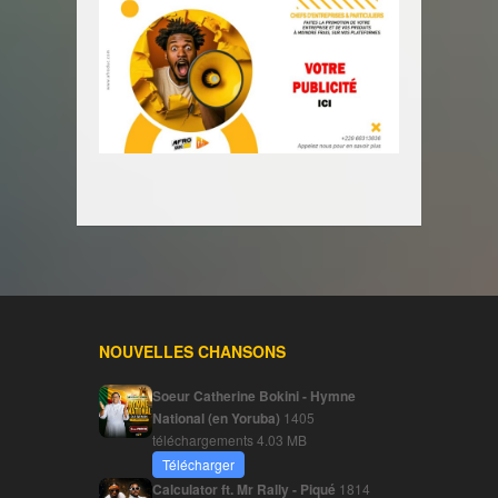
NOUVELLES CHANSONS
Soeur Catherine Bokini - Hymne
National (en Yoruba)
1405
téléchargements
4.03 MB
Télécharger
Calculator ft. Mr Rally - Piqué
1814