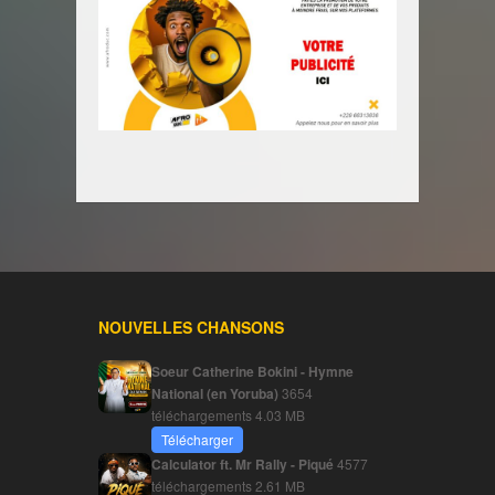
NOUVELLES CHANSONS
Soeur Catherine Bokini - Hymne
National (en Yoruba)
3654
téléchargements
4.03 MB
Télécharger
Calculator ft. Mr Rally - Piqué
4577
téléchargements
2.61 MB