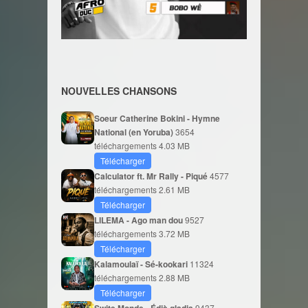
NOUVELLES CHANSONS
Soeur Catherine Bokini - Hymne
National (en Yoruba)
3654
téléchargements
4.03 MB
Télécharger
Calculator ft. Mr Rally - Piqué
4577
téléchargements
2.61 MB
Télécharger
LILEMA - Ago man dou
9527
téléchargements
3.72 MB
Télécharger
Kalamoulaï - Sé-kookari
11324
téléchargements
2.88 MB
Télécharger
9437