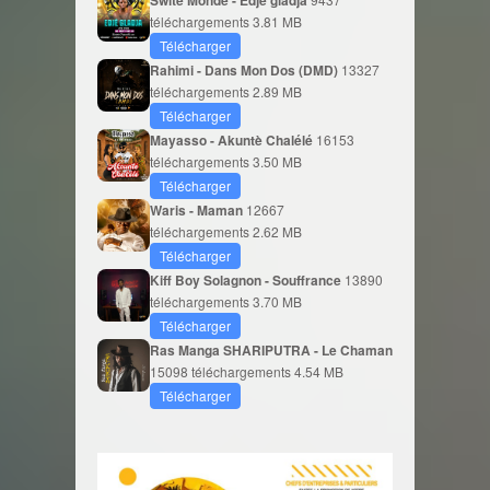
Swite Monde - Édjè gladja
téléchargements
3.81 MB
Télécharger
Rahimi - Dans Mon Dos (DMD)
13327
téléchargements
2.89 MB
Télécharger
Mayasso - Akuntè Chalélé
16153
téléchargements
3.50 MB
Télécharger
Waris - Maman
12667
téléchargements
2.62 MB
Télécharger
Kiff Boy Solagnon - Souffrance
13890
téléchargements
3.70 MB
Télécharger
Ras Manga SHARIPUTRA - Le Chaman
15098 téléchargements
4.54 MB
Télécharger