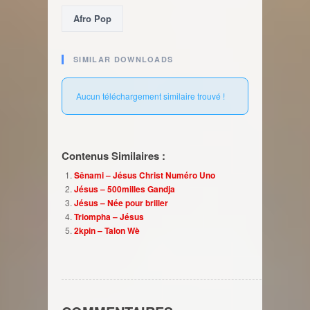
Afro Pop
SIMILAR DOWNLOADS
Aucun téléchargement similaire trouvé !
Contenus Similaires :
Sênami – Jésus Christ Numéro Uno
Jésus – 500milles Gandja
Jésus – Née pour briller
Triompha – Jésus
2kpin – Talon Wè