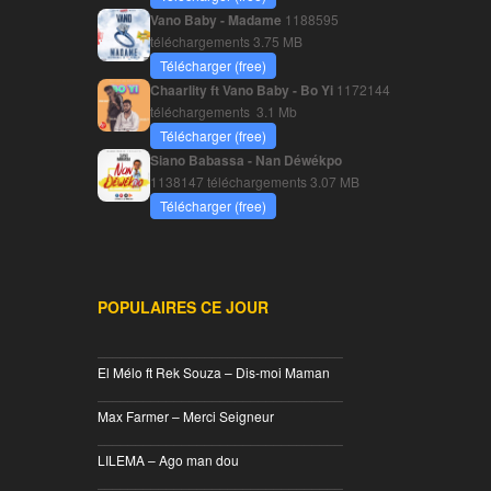
Vano Baby - Madame
1188595
téléchargements
3.75 MB
Télécharger (free)
Chaarlity ft Vano Baby - Bo Yi
1172144
téléchargements
3.1 Mb
Télécharger (free)
Siano Babassa - Nan Déwékpo
1138147 téléchargements
3.07 MB
Télécharger (free)
POPULAIRES CE JOUR
________________________________
El Mélo ft Rek Souza – Dis-moi Maman
________________________________
Max Farmer – Merci Seigneur
________________________________
LILEMA – Ago man dou
________________________________