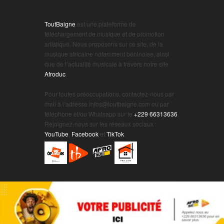
ToutBaigne
est une plateforme de
téléchargement de musique et de promotion
artistique. Nous proposons sur ce site, de la
musique africaine notamment béninoise, ainsi
que de l’actualité musicale à travers notre site
Afroduc
.
.
Pour toutes préoccupations, contactez-nous par
mail à l’adresse infos@toutbaigne.com ou par
téléphone et/ou Whatsapp sur le
+229 66313636
.
Rejoignez-nous sur les réseaux sociaux :
YouTube
,
Facebook
et
TikTok
.