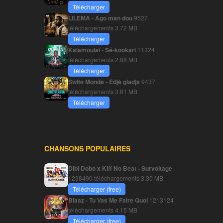
Télécharger
LILEMA - Ago man dou
9527
téléchargements
3.72 MB
Télécharger
Kalamoulaï - Sé-kookari
11324
téléchargements
2.88 MB
Télécharger
Swite Monde - Édjè gladja
9437
téléchargements
3.81 MB
Télécharger
CHANSONS POPULAIRES
Dibi Dobo x Kiff No Beat - Survoltage
1238490 téléchargements
3.30 MB
Télécharger (free)
Blaaz - Tu Vas Me Faire Quoi
1213124
téléchargements
4.15 MB
Télécharger (free)