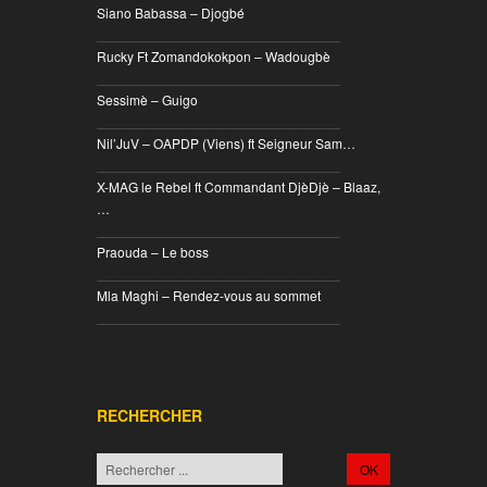
Siano Babassa – Djogbé
________________________________
Rucky Ft Zomandokokpon – Wadougbè
________________________________
Sessimè – Guigo
________________________________
Nil’JuV – OAPDP (Viens) ft Seigneur Sam…
________________________________
X-MAG le Rebel ft Commandant DjèDjè – Blaaz,
…
________________________________
Praouda – Le boss
________________________________
Mla Maghi – Rendez-vous au sommet
________________________________
RECHERCHER