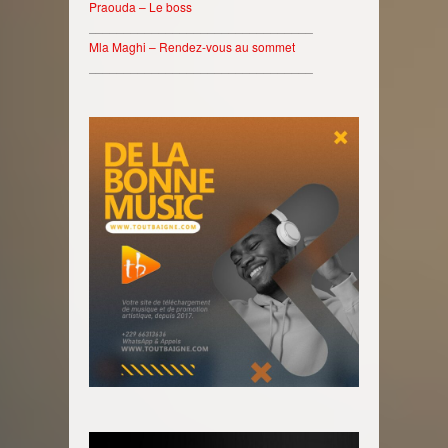
Praouda – Le boss
________________________________
Mla Maghi – Rendez-vous au sommet
________________________________