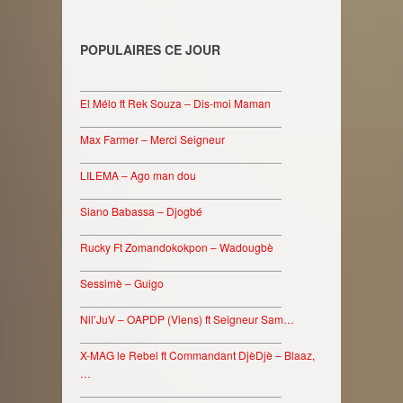
POPULAIRES CE JOUR
________________________________
El Mélo ft Rek Souza – Dis-moi Maman
________________________________
Max Farmer – Merci Seigneur
________________________________
LILEMA – Ago man dou
________________________________
Siano Babassa – Djogbé
________________________________
Rucky Ft Zomandokokpon – Wadougbè
________________________________
Sessimè – Guigo
________________________________
Nil’JuV – OAPDP (Viens) ft Seigneur Sam…
________________________________
X-MAG le Rebel ft Commandant DjèDjè – Blaaz,
…
________________________________