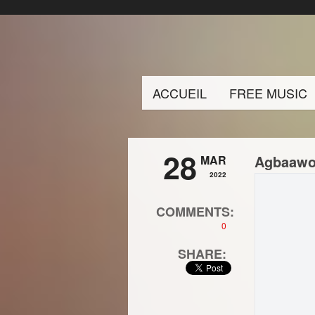
ACCUEIL
FREE MUSIC
28
Agbaawo 
MAR
2022
COMMENTS:
0
SHARE: