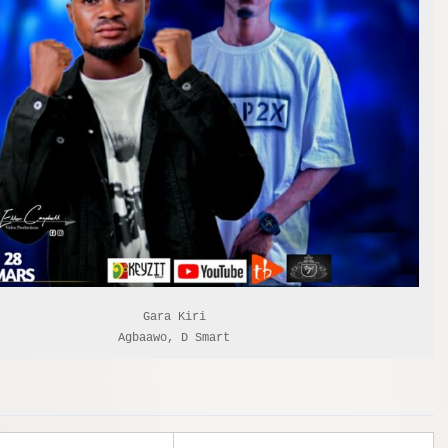
Gara Kiri

Agbaawo, D Smart