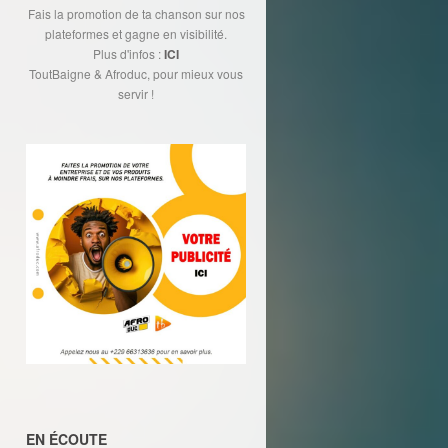
Fais la promotion de ta chanson sur nos
plateformes et gagne en visibilité.
Plus d'infos :
ICI
ToutBaigne & Afroduc, pour mieux vous
servir !
EN ÉCOUTE