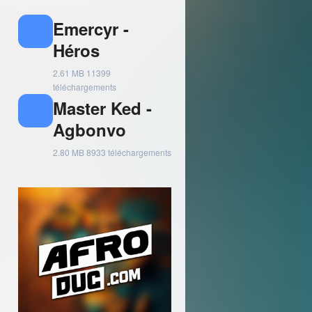
Emercyr -
Héros
2.61 MB
11399
téléchargements
Master Ked -
Agbonvo
2.80 MB
8933 téléchargements