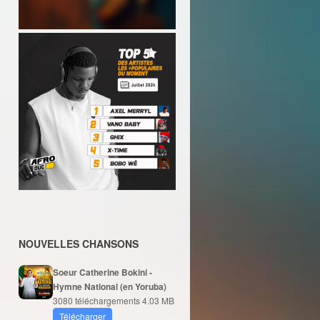
NOUVELLES CHANSONS
Soeur Catherine Bokini -
Hymne National (en Yoruba)
3080 téléchargements
4.03 MB
Télécharger