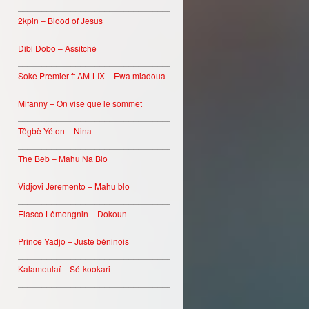
________________________________
2kpin – Blood of Jesus
________________________________
Dibi Dobo – Assitché
________________________________
Soke Premier ft AM-LIX – Ewa miadoua
________________________________
Mifanny – On vise que le sommet
________________________________
Tôgbè Yéton – Nina
________________________________
The Beb – Mahu Na Blo
________________________________
Vidjovi Jeremento – Mahu blo
________________________________
Elasco Lômongnin – Dokoun
________________________________
Prince Yadjo – Juste béninois
________________________________
Kalamoulaï – Sé-kookari
________________________________