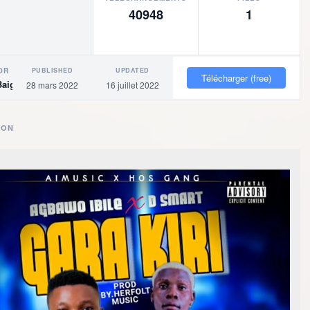
40948
1
PUBLISHED
UPDATED
OR
Télécharger (free)
Baigne
28 mars 2022
16 juillet 2022
ION