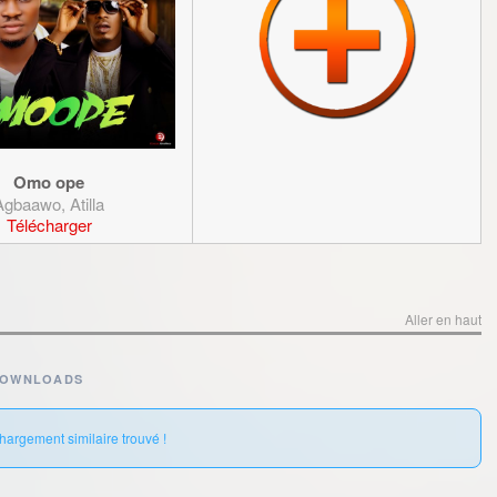
Omo ope
Agbaawo, Atilla
Télécharger
Aller en haut
DOWNLOADS
hargement similaire trouvé !