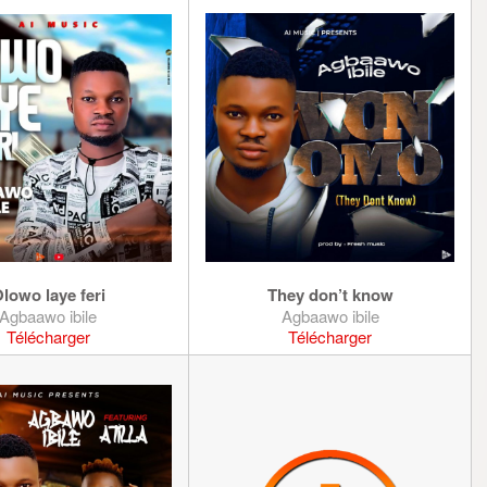
lowo laye feri
They don’t know
Agbaawo ibile
Agbaawo ibile
Télécharger
Télécharger