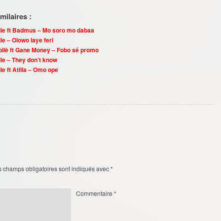
ilaires :
le ft Badmus – Mo soro mo dabaa
le – Olowo laye feri
ilè ft Gane Money – Fobo sé promo
le – They don’t know
e ft Atilla – Omo ope
s champs obligatoires sont indiqués avec
*
Commentaire
*