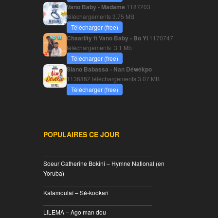
Vano Baby - Madame
1187203
téléchargements
3.75 MB
Télécharger (free)
Chaarlity ft Vano Baby - Bo Yi
1170747
téléchargements
3.1 Mb
Télécharger (free)
Siano Babassa - Nan Déwékpo
1136862 téléchargements
3.07 MB
Télécharger (free)
POPULAIRES CE JOUR
________________________________
Soeur Catherine Bokini – Hymne National (en
Yoruba)
________________________________
Kalamoulaï – Sé-kookari
________________________________
LILEMA – Ago man dou