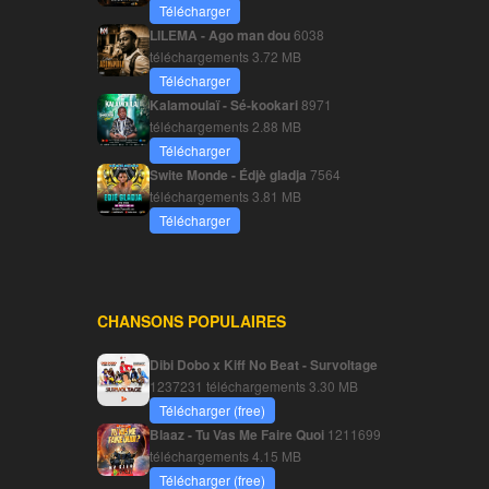
Télécharger
LILEMA - Ago man dou
6038
téléchargements
3.72 MB
Télécharger
Kalamoulaï - Sé-kookari
8971
téléchargements
2.88 MB
Télécharger
Swite Monde - Édjè gladja
7564
téléchargements
3.81 MB
Télécharger
CHANSONS POPULAIRES
Dibi Dobo x Kiff No Beat - Survoltage
1237231 téléchargements
3.30 MB
Télécharger (free)
Blaaz - Tu Vas Me Faire Quoi
1211699
téléchargements
4.15 MB
Télécharger (free)