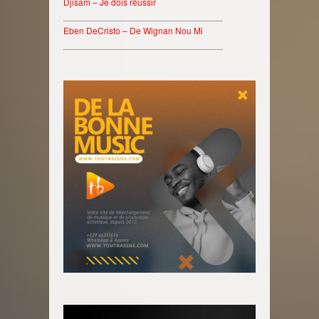
Djisam – Je dois réussir
________________________________
Eben DeCristo – De Wignan Nou Mi
________________________________