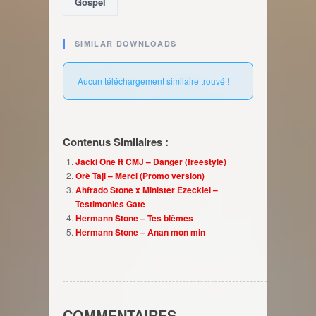
Gospel
SIMILAR DOWNLOADS
Aucun téléchargement similaire trouvé !
Contenus Similaires :
Jacki One ft CMJ – Danger (freestyle)
Orè Taji – Merci (Promo version)
Ahfrado Stone x Minister Ezeckiel –
Testimonies Gate
Hermann Stone – Tes blêmes
Hermann Stone – Anan mon min
COMMENTAIRES