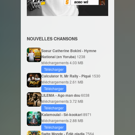
NOUVELLES CHANSONS
Soeur Catherine Bokini - Hymne
National (en Yoruba)
1238
téléchargements
4.03 MB
Télécharger
Calculator ft. Mr Rally - Piqué
1530
téléchargements
2.61 MB
Télécharger
LILEMA - Ago man dou
6038
téléchargements
3.72 MB
Télécharger
Kalamoulaï - Sé-kookari
8971
téléchargements
2.88 MB
Télécharger
Swite Monde - Édjè gladja
7564