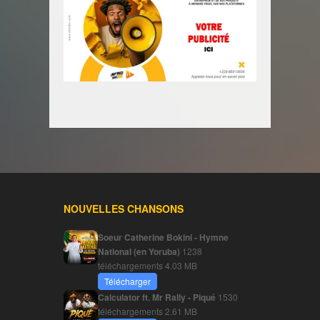
NOUVELLES CHANSONS
Soeur Catherine Bokini - Hymne
National (en Yoruba)
1238
téléchargements
4.03 MB
Télécharger
Calculator ft. Mr Rally - Piqué
1530
téléchargements
2.61 MB