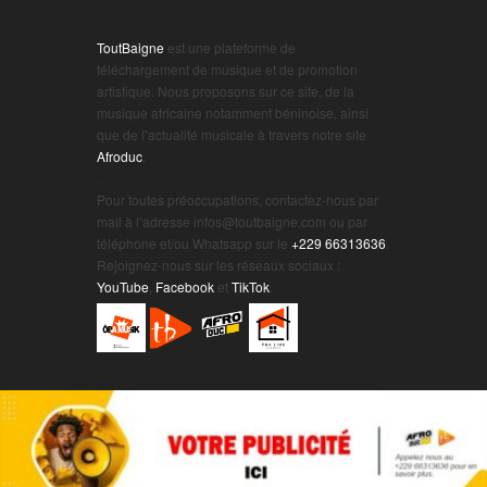
ToutBaigne
est une plateforme de
téléchargement de musique et de promotion
artistique. Nous proposons sur ce site, de la
musique africaine notamment béninoise, ainsi
que de l’actualité musicale à travers notre site
Afroduc
.
.
Pour toutes préoccupations, contactez-nous par
mail à l’adresse infos@toutbaigne.com ou par
téléphone et/ou Whatsapp sur le
+229 66313636
.
Rejoignez-nous sur les réseaux sociaux :
YouTube
,
Facebook
et
TikTok
.