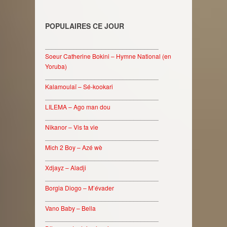
POPULAIRES CE JOUR
________________________________
Soeur Catherine Bokini – Hymne National (en
Yoruba)
________________________________
Kalamoulaï – Sé-kookari
________________________________
LILEMA – Ago man dou
________________________________
Nikanor – Vis ta vie
________________________________
Mich 2 Boy – Azé wè
________________________________
Xdjayz – Aladji
________________________________
Borgia Diogo – M’évader
________________________________
Vano Baby – Bella
________________________________