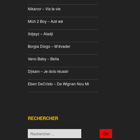
________________________________
Nikanor – Vis ta vie
________________________________
Mich 2 Boy – Azé wè
________________________________
Xdjayz – Aladji
________________________________
Borgia Diogo – M’évader
________________________________
Vano Baby – Bella
________________________________
Djisam – Je dois réussir
________________________________
Eben DeCristo – De Wignan Nou Mi
________________________________
RECHERCHER