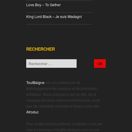
Lova Boy – To Gether
________________________________
King Lord Black – Je suis Wadagni
________________________________
RECHERCHER
ToutBaigne
est une plateforme de
téléchargement de musique et de promotion
artistique. Nous proposons sur ce site, de la
musique africaine notamment béninoise, ainsi
que de l’actualité musicale à travers notre site
Afroduc
.
.
Pour toutes préoccupations, contactez-nous par
mail à l’adresse infos@toutbaigne.com ou par