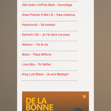
Dibi Dobo x Kiff No Beat – Survoltage
________________________________
Soke Premier ft AM-LIX – Ewa miadoua
________________________________
Kalamoulaï – Sé-kookari
________________________________
Ephraïm Ola – Je t’ai dans ma peau
________________________________
Nikanor – Vis ta vie
________________________________
Blaaz – Papa Millions
________________________________
Lova Boy – To Gether
________________________________
King Lord Black – Je suis Wadagni
________________________________