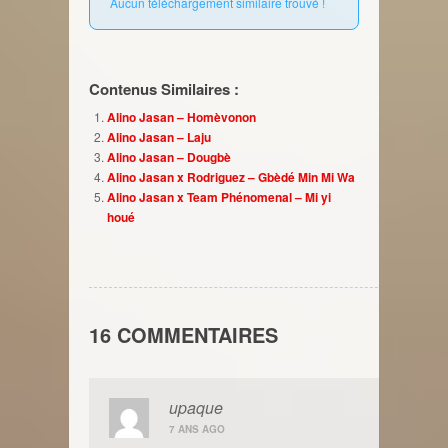
Aucun téléchargement similaire trouvé !
Contenus Similaires :
Alino Jasan – Homèvonon
Alino Jasan – Laju
Alino Jasan – Dougbè
Alino Jasan x Rodriguez – Gbèdé Min Mi Wa
Alino Jasan x Team Phénomenal – Mi yi
houé
16 COMMENTAIRES
upaque
7 ANS AGO