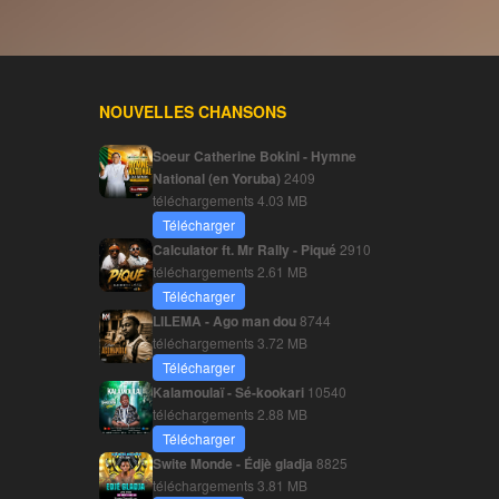
NOUVELLES CHANSONS
Soeur Catherine Bokini - Hymne
National (en Yoruba)
2409
téléchargements
4.03 MB
Télécharger
Calculator ft. Mr Rally - Piqué
2910
téléchargements
2.61 MB
Télécharger
LILEMA - Ago man dou
8744
téléchargements
3.72 MB
Télécharger
Kalamoulaï - Sé-kookari
10540
téléchargements
2.88 MB
Télécharger
Swite Monde - Édjè gladja
8825
téléchargements
3.81 MB