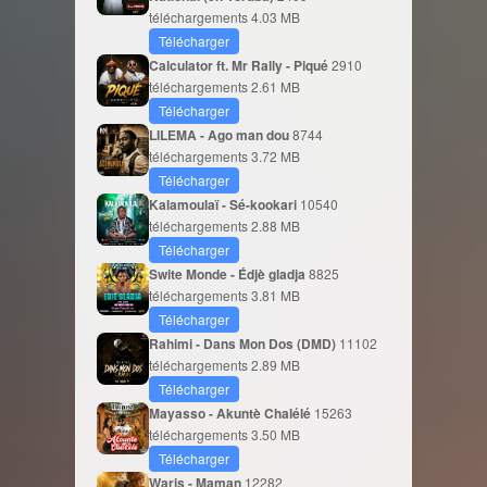
téléchargements
4.03 MB
Télécharger
Calculator ft. Mr Rally - Piqué
2910
téléchargements
2.61 MB
Télécharger
LILEMA - Ago man dou
8744
téléchargements
3.72 MB
Télécharger
Kalamoulaï - Sé-kookari
10540
téléchargements
2.88 MB
Télécharger
Swite Monde - Édjè gladja
8825
téléchargements
3.81 MB
Télécharger
Rahimi - Dans Mon Dos (DMD)
11102
téléchargements
2.89 MB
Télécharger
Mayasso - Akuntè Chalélé
15263
téléchargements
3.50 MB
Télécharger
Waris - Maman
12282