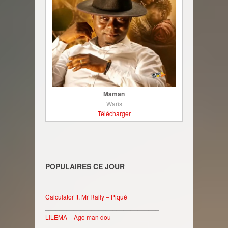
Maman
Waris
Télécharger
POPULAIRES CE JOUR
________________________________
Calculator ft. Mr Rally – Piqué
________________________________
LILEMA – Ago man dou
________________________________