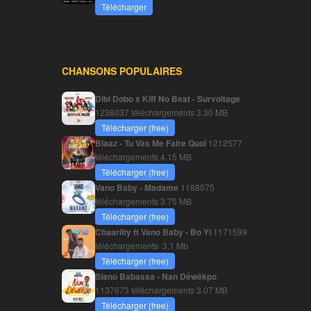
Télécharger
CHANSONS POPULAIRES
Dibi Dobo x Kiff No Beat - Survoltage
1238037 téléchargements
3.30 MB
Télécharger (free)
Blaaz - Tu Vas Me Faire Quoi
1212577
téléchargements
4.15 MB
Télécharger (free)
Vano Baby - Madame
1188075
téléchargements
3.75 MB
Télécharger (free)
Chaarlity ft Vano Baby - Bo Yi
1171599
téléchargements
3.1 Mb
Télécharger (free)
Siano Babassa - Nan Déwékpo
1137673 téléchargements
3.07 MB
Télécharger (free)