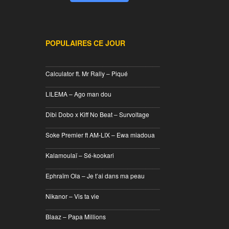
POPULAIRES CE JOUR
________________________________
Calculator ft. Mr Rally – Piqué
________________________________
LILEMA – Ago man dou
________________________________
Dibi Dobo x Kiff No Beat – Survoltage
________________________________
Soke Premier ft AM-LIX – Ewa miadoua
________________________________
Kalamoulaï – Sé-kookari
________________________________
Ephraïm Ola – Je t’ai dans ma peau
________________________________
Nikanor – Vis ta vie
________________________________
Blaaz – Papa Millions
________________________________