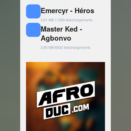
Emercyr - Héros
2.61 MB
11399 téléchargements
Master Ked -
Agbonvo
2.80 MB
8932 téléchargements