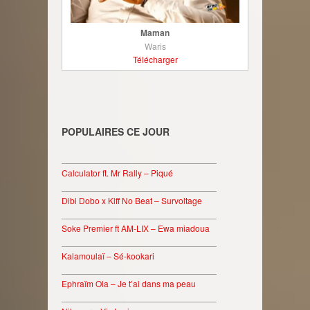
Maman
Waris
Télécharger
POPULAIRES CE JOUR
________________________________
Calculator ft. Mr Rally – Piqué
________________________________
Dibi Dobo x Kiff No Beat – Survoltage
________________________________
Soke Premier ft AM-LIX – Ewa miadoua
________________________________
Kalamoulaï – Sé-kookari
________________________________
Ephraïm Ola – Je t’ai dans ma peau
________________________________