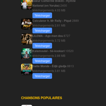
Soeur Catherine Bokini - Hymne
National (en Yoruba)
2400
téléchargements
4.03 MB
Télécharger
Calculator ft. Mr Rally - Piqué
2889
téléchargements
2.61 MB
Télécharger
LILEMA - Ago man dou
8727
téléchargements
3.72 MB
Télécharger
Kalamoulaï - Sé-kookari
10520
téléchargements
2.88 MB
Télécharger
Swite Monde - Édjè gladja
8813
téléchargements
3.81 MB
Télécharger
CHANSONS POPULAIRES