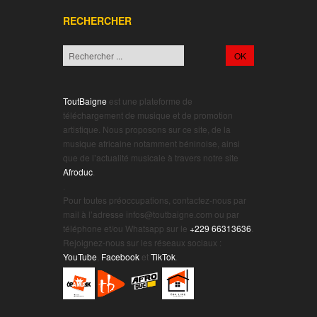
RECHERCHER
ToutBaigne
est une plateforme de
téléchargement de musique et de promotion
artistique. Nous proposons sur ce site, de la
musique africaine notamment béninoise, ainsi
que de l’actualité musicale à travers notre site
Afroduc
.
.
Pour toutes préoccupations, contactez-nous par
mail à l’adresse infos@toutbaigne.com ou par
téléphone et/ou Whatsapp sur le
+229 66313636
.
Rejoignez-nous sur les réseaux sociaux :
YouTube
,
Facebook
et
TikTok
.