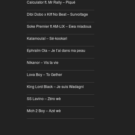
Calculator ft. Mr Rally – Piqué
________________________________
Dibi Dobo x Kiff No Beat – Survoltage
________________________________
Soke Premier ft AM-LIX – Ewa miadoua
________________________________
Kalamoulaï – Sé-kookari
________________________________
Ephraïm Ola – Je t’ai dans ma peau
________________________________
Nikanor – Vis ta vie
________________________________
Lova Boy – To Gether
________________________________
King Lord Black – Je suis Wadagni
________________________________
SS Lavino – Zéro wè
________________________________
Mich 2 Boy – Azé wè
________________________________