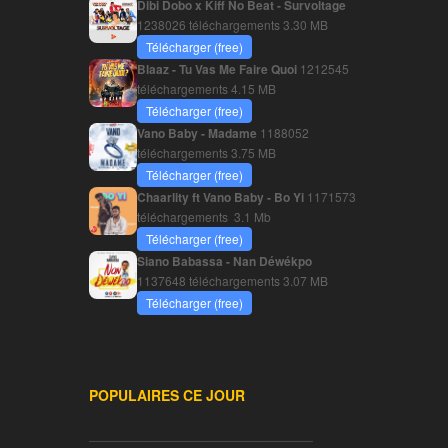
Dibi Dobo x Kiff No Beat - Survoltage
1238026 téléchargements
3.30 MB
Télécharger (free)
Blaaz - Tu Vas Me Faire Quoi
1212545
téléchargements
4.15 MB
Télécharger (free)
Vano Baby - Madame
1188052
téléchargements
3.75 MB
Télécharger (free)
Chaarlity ft Vano Baby - Bo Yi
1171573
téléchargements
3.1 Mb
Télécharger (free)
Siano Babassa - Nan Déwékpo
1137648 téléchargements
3.07 MB
Télécharger (free)
POPULAIRES CE JOUR
________________________________