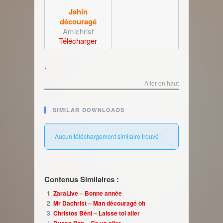
Jahin
découragé
Amichrist
Télécharger
.
Aller en haut
SIMILAR DOWNLOADS
Aucun téléchargement similaire trouvé !
Contenus Similaires :
ZaraLive – Bonne année
Mr Dachrist – Man découragé oh
Christos Béni – Laisse toi aller
Ducan Pop – Ça va aller