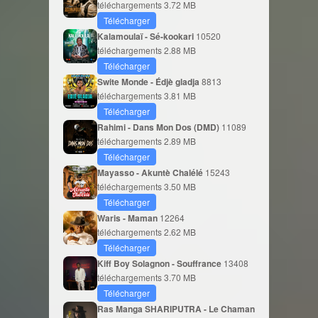
téléchargements
3.72 MB
Télécharger
Kalamoulaï - Sé-kookari
10520
téléchargements
2.88 MB
Télécharger
Swite Monde - Édjè gladja
8813
téléchargements
3.81 MB
Télécharger
Rahimi - Dans Mon Dos (DMD)
11089
téléchargements
2.89 MB
Télécharger
Mayasso - Akuntè Chalélé
15243
téléchargements
3.50 MB
Télécharger
Waris - Maman
12264
téléchargements
2.62 MB
Télécharger
Kiff Boy Solagnon - Souffrance
13408
téléchargements
3.70 MB
Télécharger
Ras Manga SHARIPUTRA - Le Chaman