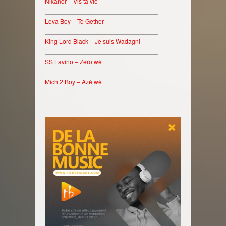
Nikanor – Vis ta vie
________________________________
Lova Boy – To Gether
________________________________
King Lord Black – Je suis Wadagni
________________________________
SS Lavino – Zéro wè
________________________________
Mich 2 Boy – Azé wè
________________________________