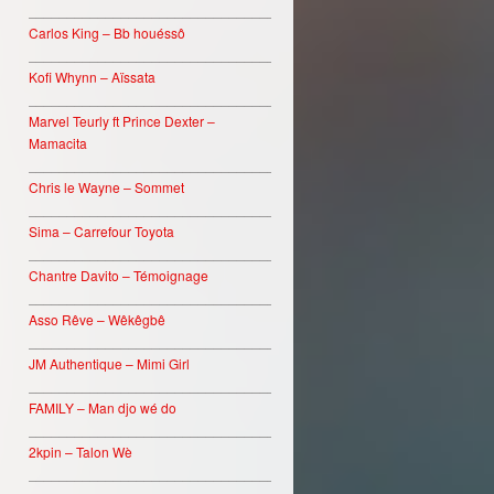
________________________________
Carlos King – Bb houéssô
________________________________
Kofi Whynn – Aïssata
________________________________
Marvel Teurly ft Prince Dexter –
Mamacita
________________________________
Chris le Wayne – Sommet
________________________________
Sima – Carrefour Toyota
________________________________
Chantre Davito – Témoignage
________________________________
Asso Rêve – Wêkêgbê
________________________________
JM Authentique – Mimi Girl
________________________________
FAMILY – Man djo wé do
________________________________
2kpin – Talon Wè
________________________________