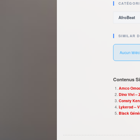
CATÉGORI
AfroBeat
SIMILAR 
Aucun téléc
Contenus Sim
Amco Omodja
Dino Vivi –
Consty Ken
Lykerod – V
Black Génér