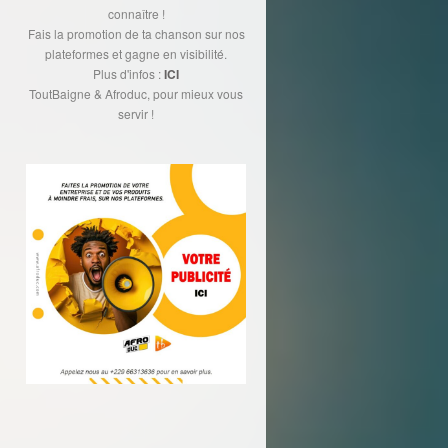
connaître !
Fais la promotion de ta chanson sur nos
plateformes et gagne en visibilité.
Plus d'infos :
ICI
ToutBaigne & Afroduc, pour mieux vous
servir !