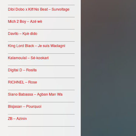
________________________________
Dibi Dobo x Kiff No Beat – Survoltage
________________________________
Mich 2 Boy – Azé wè
________________________________
Davito – Kpè dido
________________________________
King Lord Black – Je suis Wadagni
________________________________
Kalamoulaï – Sé-kookari
________________________________
Digital D – Rosita
________________________________
RICHNEL – Rose
________________________________
Siano Babassa – Agban Man Wa
________________________________
Bisjasan – Pourquoi
________________________________
ZB – Azinin
________________________________