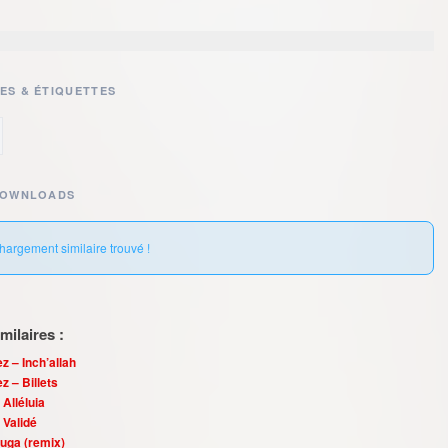
ES & ÉTIQUETTES
DOWNLOADS
hargement similaire trouvé !
ilaires :
z – Inch’allah
z – Billets
 Alléluia
 Validé
uga (remix)