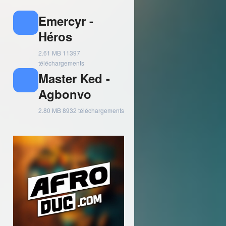
Emercyr -
Héros
2.61 MB
11397
téléchargements
Master Ked -
Agbonvo
2.80 MB
8932 téléchargements