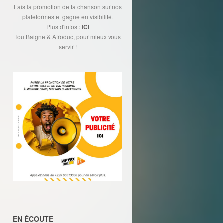
Fais la promotion de ta chanson sur nos
plateformes et gagne en visibilité.
Plus d'infos :
ICI
ToutBaigne & Afroduc, pour mieux vous
servir !
EN ÉCOUTE