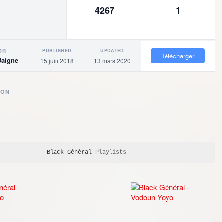
4267
1
PUBLISHED
UPDATED
OR
Télécharger
Baigne
15 juin 2018
13 mars 2020
ION
Black Général
 Playlists