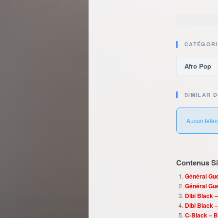
CATÉGORI
Afro Pop
SIMILAR 
Aucun téléc
Contenus Sim
Général Gue
Général Gue
Dibi Black –
Dibi Black –
C-Black – B