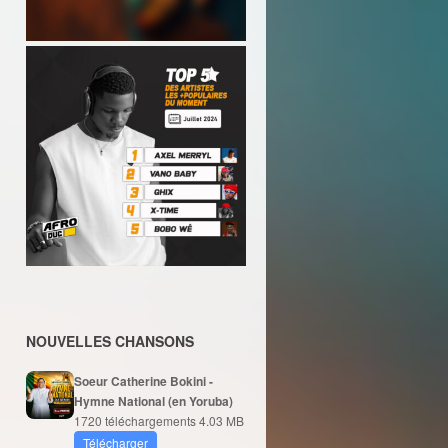
NOUVELLES CHANSONS
Soeur Catherine Bokini -
Hymne National (en Yoruba)
1720 téléchargements
4.03 MB
Télécharger