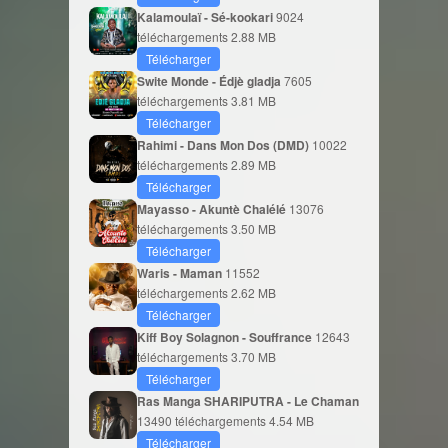
Kalamoulaï - Sé-kookari
9024
téléchargements
2.88 MB
Télécharger
Swite Monde - Édjè gladja
7605
téléchargements
3.81 MB
Télécharger
Rahimi - Dans Mon Dos (DMD)
10022
téléchargements
2.89 MB
Télécharger
Mayasso - Akuntè Chalélé
13076
téléchargements
3.50 MB
Télécharger
Waris - Maman
11552
téléchargements
2.62 MB
Télécharger
Kiff Boy Solagnon - Souffrance
12643
téléchargements
3.70 MB
Télécharger
Ras Manga SHARIPUTRA - Le Chaman
13490 téléchargements
4.54 MB
Télécharger