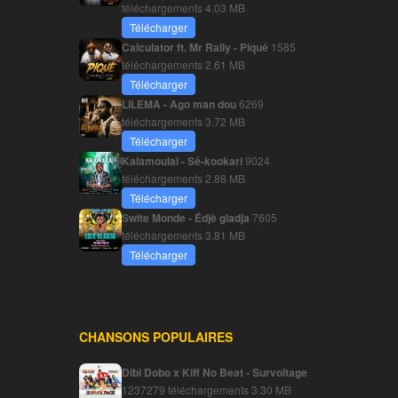
téléchargements
4.03 MB
Télécharger
Calculator ft. Mr Rally - Piqué
1585
téléchargements
2.61 MB
Télécharger
LILEMA - Ago man dou
6269
téléchargements
3.72 MB
Télécharger
Kalamoulaï - Sé-kookari
9024
téléchargements
2.88 MB
Télécharger
Swite Monde - Édjè gladja
7605
téléchargements
3.81 MB
Télécharger
CHANSONS POPULAIRES
Dibi Dobo x Kiff No Beat - Survoltage
1237279 téléchargements
3.30 MB