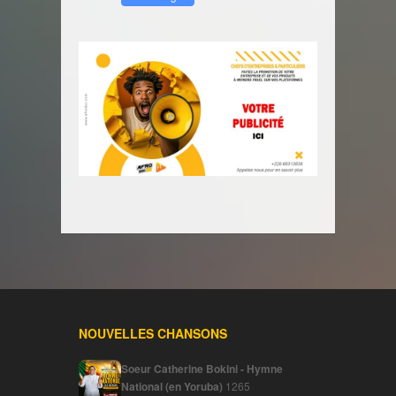
NOUVELLES CHANSONS
Soeur Catherine Bokini - Hymne
National (en Yoruba)
1265