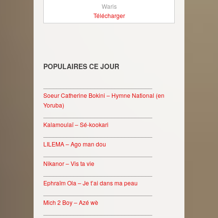
Waris
Télécharger
POPULAIRES CE JOUR
________________________________
Soeur Catherine Bokini – Hymne National (en
Yoruba)
________________________________
Kalamoulaï – Sé-kookari
________________________________
LILEMA – Ago man dou
________________________________
Nikanor – Vis ta vie
________________________________
Ephraïm Ola – Je t’ai dans ma peau
________________________________
Mich 2 Boy – Azé wè
________________________________