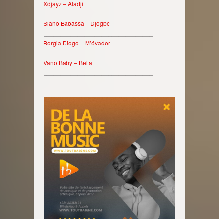
Xdjayz – Aladji
________________________________
Siano Babassa – Djogbé
________________________________
Borgia Diogo – M’évader
________________________________
Vano Baby – Bella
________________________________