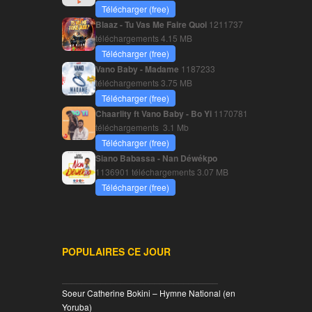
Télécharger (free)
Blaaz - Tu Vas Me Faire Quoi
1211737
téléchargements
4.15 MB
Télécharger (free)
Vano Baby - Madame
1187233
téléchargements
3.75 MB
Télécharger (free)
Chaarlity ft Vano Baby - Bo Yi
1170781
téléchargements
3.1 Mb
Télécharger (free)
Siano Babassa - Nan Déwékpo
1136901 téléchargements
3.07 MB
Télécharger (free)
POPULAIRES CE JOUR
________________________________
Soeur Catherine Bokini – Hymne National (en
Yoruba)