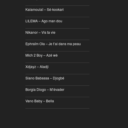
________________________________
Kalamoulaï – Sé-kookari
________________________________
LILEMA – Ago man dou
________________________________
Nikanor – Vis ta vie
________________________________
Ephraïm Ola – Je t’ai dans ma peau
________________________________
Mich 2 Boy – Azé wè
________________________________
Xdjayz – Aladji
________________________________
Siano Babassa – Djogbé
________________________________
Borgia Diogo – M’évader
________________________________
Vano Baby – Bella
________________________________