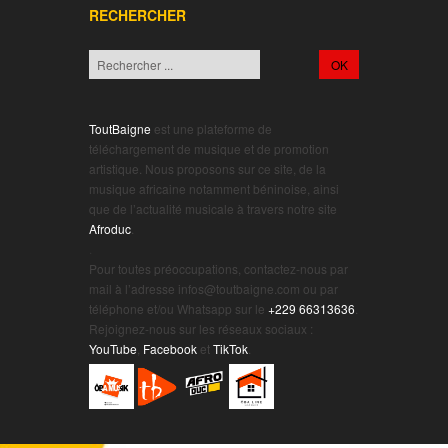
RECHERCHER
ToutBaigne
est une plateforme de
téléchargement de musique et de promotion
artistique. Nous proposons sur ce site, de la
musique africaine notamment béninoise, ainsi
que de l’actualité musicale à travers notre site
Afroduc
.
.
Pour toutes préoccupations, contactez-nous par
mail à l’adresse infos@toutbaigne.com ou par
téléphone et/ou Whatsapp sur le
+229 66313636
.
Rejoignez-nous sur les réseaux sociaux :
YouTube
,
Facebook
et
TikTok
.