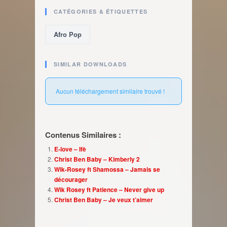
CATÉGORIES & ÉTIQUETTES
Afro Pop
SIMILAR DOWNLOADS
Aucun téléchargement similaire trouvé !
Contenus Similaires :
E-love – Ifè
Christ Ben Baby – Kimberly 2
Wik-Rosey ft Shamossa – Jamais se
décourager
Wik Rosey ft Patience – Never give up
Christ Ben Baby – Je veux t’aimer