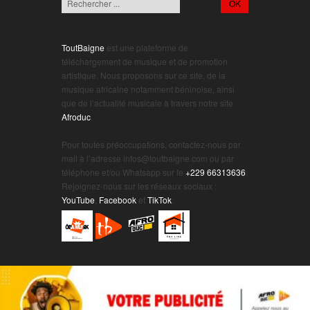
ToutBaigne
est une plateforme de
téléchargement de musique et de promotion
artistique. Nous proposons sur ce site, de la
musique africaine notamment béninoise, ainsi
que de l’actualité musicale à travers notre site
Afroduc
.
.
Pour toutes préoccupations, contactez-nous par
mail à l’adresse infos@toutbaigne.com ou par
téléphone et/ou Whatsapp sur le
+229 66313636
.
Rejoignez-nous sur les réseaux sociaux :
YouTube
,
Facebook
et
TikTok
.