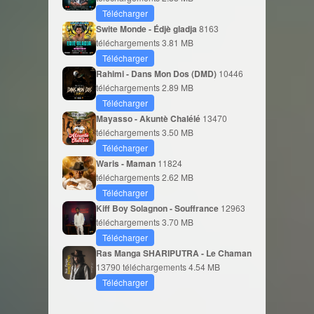
Télécharger
Swite Monde - Édjè gladja
8163
téléchargements
3.81 MB
Télécharger
Rahimi - Dans Mon Dos (DMD)
10446
téléchargements
2.89 MB
Télécharger
Mayasso - Akuntè Chalélé
13470
téléchargements
3.50 MB
Télécharger
Waris - Maman
11824
téléchargements
2.62 MB
Télécharger
Kiff Boy Solagnon - Souffrance
12963
téléchargements
3.70 MB
Télécharger
Ras Manga SHARIPUTRA - Le Chaman
13790 téléchargements
4.54 MB
Télécharger