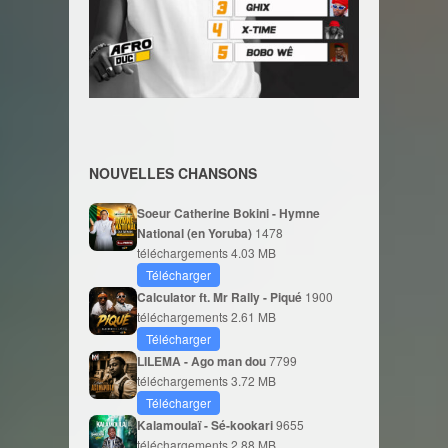
NOUVELLES CHANSONS
Soeur Catherine Bokini - Hymne
National (en Yoruba)
1478
téléchargements
4.03 MB
Télécharger
Calculator ft. Mr Rally - Piqué
1900
téléchargements
2.61 MB
Télécharger
LILEMA - Ago man dou
7799
téléchargements
3.72 MB
Télécharger
Kalamoulaï - Sé-kookari
9655
téléchargements
2.88 MB