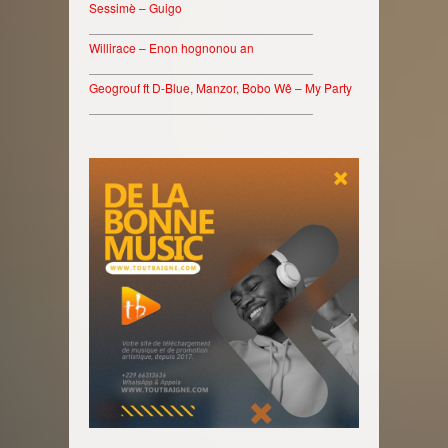
Sessimè – Guigo
________________________________
Willirace – Enon hognonou an
________________________________
Geogrouf ft D-Blue, Manzor, Bobo Wê – My Party
________________________________