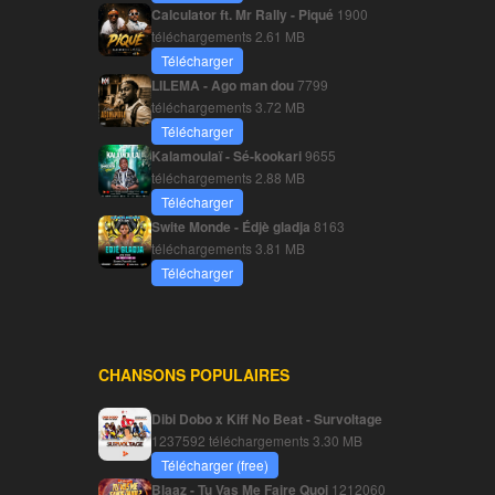
Calculator ft. Mr Rally - Piqué
1900
téléchargements
2.61 MB
Télécharger
LILEMA - Ago man dou
7799
téléchargements
3.72 MB
Télécharger
Kalamoulaï - Sé-kookari
9655
téléchargements
2.88 MB
Télécharger
Swite Monde - Édjè gladja
8163
téléchargements
3.81 MB
Télécharger
CHANSONS POPULAIRES
Dibi Dobo x Kiff No Beat - Survoltage
1237592 téléchargements
3.30 MB
Télécharger (free)
Blaaz - Tu Vas Me Faire Quoi
1212060