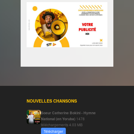
NOUVELLES CHANSONS
Soeur Catherine Bokini - Hymne
National (en Yoruba)
1478
téléchargements
4.03 MB
Télécharger