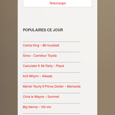
Télécharger
POPULAIRES CE JOUR
________________________________
Carlos King – Bb houéssô
________________________________
Sima – Carrefour Toyota
________________________________
Calculator ft. Mr Rally – Piqué
________________________________
Kofi Whynn – Aïssata
________________________________
Marvel Teurly ft Prince Dexter – Mamacita
________________________________
Chris le Wayne – Sommet
________________________________
Big-Neriva – Viô vivi
________________________________