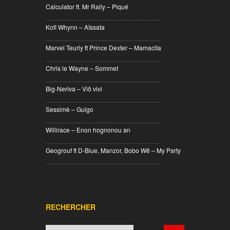
Calculator ft. Mr Rally – Piqué
________________________________
Kofi Whynn – Aïssata
________________________________
Marvel Teurly ft Prince Dexter – Mamacita
________________________________
Chris le Wayne – Sommet
________________________________
Big-Neriva – Viô vivi
________________________________
Sessimè – Guigo
________________________________
Willirace – Enon hognonou an
________________________________
Geogrouf ft D-Blue, Manzor, Bobo Wê – My Party
________________________________
RECHERCHER