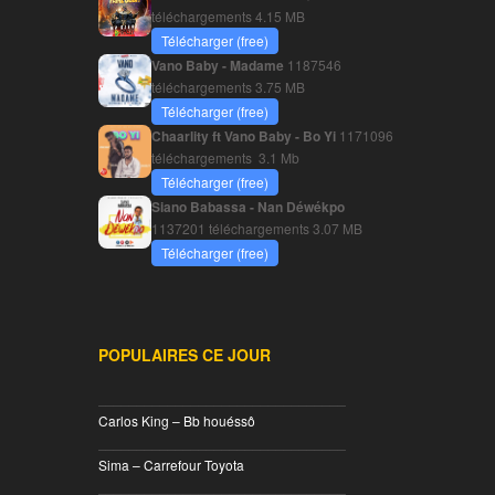
téléchargements
4.15 MB
Télécharger (free)
Vano Baby - Madame
1187546
téléchargements
3.75 MB
Télécharger (free)
Chaarlity ft Vano Baby - Bo Yi
1171096
téléchargements
3.1 Mb
Télécharger (free)
Siano Babassa - Nan Déwékpo
1137201 téléchargements
3.07 MB
Télécharger (free)
POPULAIRES CE JOUR
________________________________
Carlos King – Bb houéssô
________________________________
Sima – Carrefour Toyota
________________________________