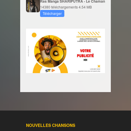
Ras Manga SHARIPUTRA - Le Chaman
14380 téléchargements
4.54 MB
Télécharger
NOUVELLES CHANSONS