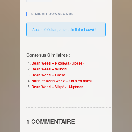
SIMILAR DOWNLOADS
Aucun téléchargement similaire trouvé !
Contenus Similaires :
Dean Weezi – Nkolèwa (Gbèsè)
Dean Weezi – Wliboni
Dean Weezi – Gbètò
Naria Ft Dean Weezi – On s’en balek
Dean Weezi – Vikpèvi Akpònon
1 COMMENTAIRE