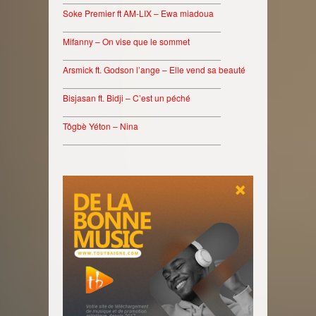
Soke Premier ft AM-LIX – Ewa miadoua
________________________________
Mifanny – On vise que le sommet
________________________________
Arsmick ft. Godson l’ange – Elle vend sa beauté
________________________________
Bisjasan ft. Bidji – C’est un péché
________________________________
Tôgbè Yéton – Nina
________________________________