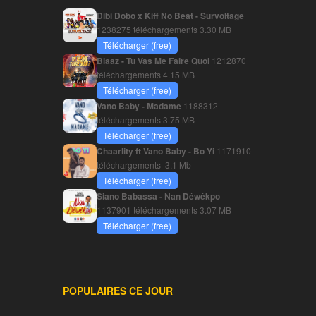
Dibi Dobo x Kiff No Beat - Survoltage
1238275 téléchargements
3.30 MB
Télécharger (free)
Blaaz - Tu Vas Me Faire Quoi
1212870
téléchargements
4.15 MB
Télécharger (free)
Vano Baby - Madame
1188312
téléchargements
3.75 MB
Télécharger (free)
Chaarlity ft Vano Baby - Bo Yi
1171910
téléchargements
3.1 Mb
Télécharger (free)
Siano Babassa - Nan Déwékpo
1137901 téléchargements
3.07 MB
Télécharger (free)
POPULAIRES CE JOUR