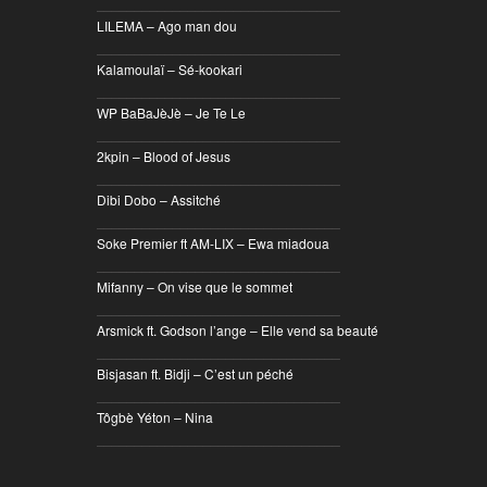
________________________________
LILEMA – Ago man dou
________________________________
Kalamoulaï – Sé-kookari
________________________________
WP BaBaJèJè – Je Te Le
________________________________
2kpin – Blood of Jesus
________________________________
Dibi Dobo – Assitché
________________________________
Soke Premier ft AM-LIX – Ewa miadoua
________________________________
Mifanny – On vise que le sommet
________________________________
Arsmick ft. Godson l’ange – Elle vend sa beauté
________________________________
Bisjasan ft. Bidji – C’est un péché
________________________________
Tôgbè Yéton – Nina
________________________________