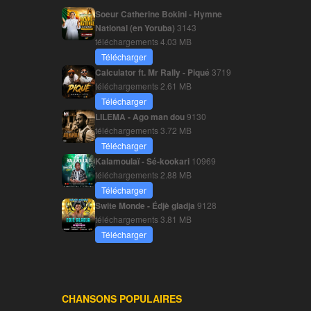
Soeur Catherine Bokini - Hymne
National (en Yoruba)
3143
téléchargements
4.03 MB
Télécharger
Calculator ft. Mr Rally - Piqué
3719
téléchargements
2.61 MB
Télécharger
LILEMA - Ago man dou
9130
téléchargements
3.72 MB
Télécharger
Kalamoulaï - Sé-kookari
10969
téléchargements
2.88 MB
Télécharger
Swite Monde - Édjè gladja
9128
téléchargements
3.81 MB
Télécharger
CHANSONS POPULAIRES