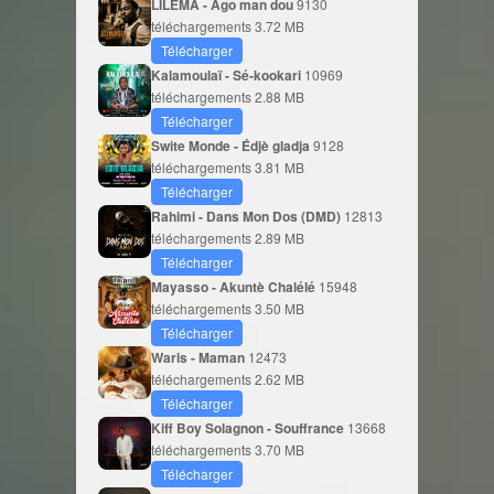
LILEMA - Ago man dou
9130
téléchargements
3.72 MB
Télécharger
Kalamoulaï - Sé-kookari
10969
téléchargements
2.88 MB
Télécharger
Swite Monde - Édjè gladja
9128
téléchargements
3.81 MB
Télécharger
Rahimi - Dans Mon Dos (DMD)
12813
téléchargements
2.89 MB
Télécharger
Mayasso - Akuntè Chalélé
15948
téléchargements
3.50 MB
Télécharger
Waris - Maman
12473
téléchargements
2.62 MB
Télécharger
Kiff Boy Solagnon - Souffrance
13668
téléchargements
3.70 MB
Télécharger