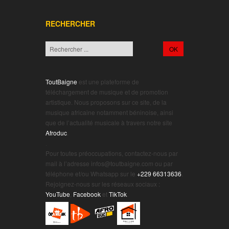
RECHERCHER
ToutBaigne
est une plateforme de
téléchargement de musique et de promotion
artistique. Nous proposons sur ce site, de la
musique africaine notamment béninoise, ainsi
que de l’actualité musicale à travers notre site
Afroduc
.
.
Pour toutes préoccupations, contactez-nous par
mail à l’adresse infos@toutbaigne.com ou par
téléphone et/ou Whatsapp sur le
+229 66313636
.
Rejoignez-nous sur les réseaux sociaux :
YouTube
,
Facebook
et
TikTok
.