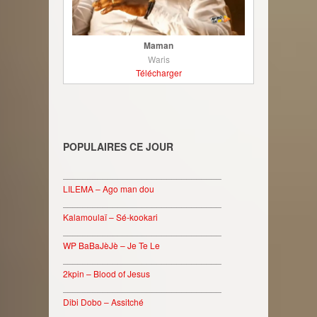
Maman
Waris
Télécharger
POPULAIRES CE JOUR
________________________________
LILEMA – Ago man dou
________________________________
Kalamoulaï – Sé-kookari
________________________________
WP BaBaJèJè – Je Te Le
________________________________
2kpin – Blood of Jesus
________________________________
Dibi Dobo – Assitché
________________________________