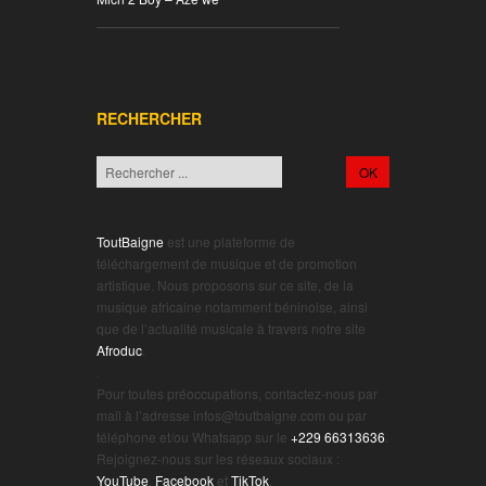
________________________________
RECHERCHER
ToutBaigne
est une plateforme de
téléchargement de musique et de promotion
artistique. Nous proposons sur ce site, de la
musique africaine notamment béninoise, ainsi
que de l’actualité musicale à travers notre site
Afroduc
.
.
Pour toutes préoccupations, contactez-nous par
mail à l’adresse infos@toutbaigne.com ou par
téléphone et/ou Whatsapp sur le
+229 66313636
.
Rejoignez-nous sur les réseaux sociaux :
YouTube
,
Facebook
et
TikTok
.