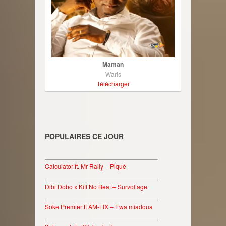
Maman
Waris
Télécharger
POPULAIRES CE JOUR
________________________________
Calculator ft. Mr Rally – Piqué
________________________________
Dibi Dobo x Kiff No Beat – Survoltage
________________________________
Soke Premier ft AM-LIX – Ewa miadoua
________________________________