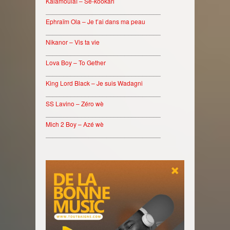
Kalamoulaï – Sé-kookari
________________________________
Ephraïm Ola – Je t’ai dans ma peau
________________________________
Nikanor – Vis ta vie
________________________________
Lova Boy – To Gether
________________________________
King Lord Black – Je suis Wadagni
________________________________
SS Lavino – Zéro wè
________________________________
Mich 2 Boy – Azé wè
________________________________