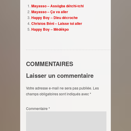
Mayasso – Assôgba détchi-tchi
Mayasso – Ça va aller
Happy Boy – Dieu décroche
Christos Béni – Laisse toi aller
Happy Boy – Mèdékpo
COMMENTAIRES
Laisser un commentaire
Votre adresse e-mail ne sera pas publiée.
Les
champs obligatoires sont indiqués avec
*
Commentaire
*