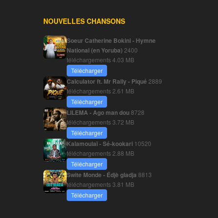
NOUVELLES CHANSONS
Soeur Catherine Bokini - Hymne
National (en Yoruba)
2400
téléchargements
4.03 MB
Télécharger
Calculator ft. Mr Rally - Piqué
2889
téléchargements
2.61 MB
Télécharger
LILEMA - Ago man dou
8728
téléchargements
3.72 MB
Télécharger
Kalamoulaï - Sé-kookari
10520
téléchargements
2.88 MB
Télécharger
Swite Monde - Édjè gladja
8813
téléchargements
3.81 MB
Télécharger