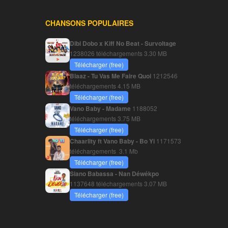
CHANSONS POPULAIRES
Dibi Dobo x Kiff No Beat - Survoltage
1238026 téléchargements
3.30 MB
Télécharger (free)
Blaaz - Tu Vas Me Faire Quoi
1212546
téléchargements
4.15 MB
Télécharger (free)
Vano Baby - Madame
1188052
téléchargements
3.75 MB
Télécharger (free)
Chaarlity ft Vano Baby - Bo Yi
1171573
téléchargements
3.1 Mb
Télécharger (free)
Siano Babassa - Nan Déwékpo
1137648 téléchargements
3.07 MB
Télécharger (free)