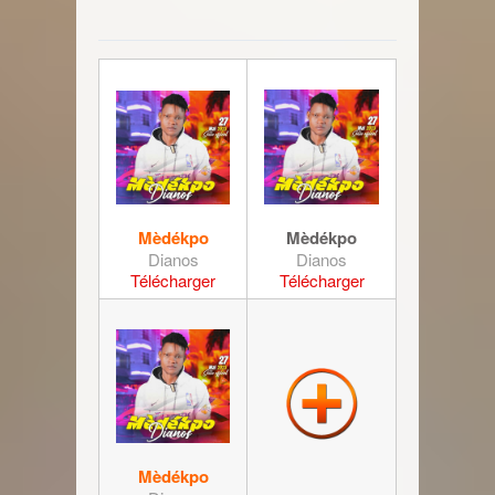
Mèdékpo
Mèdékpo
Dianos
Dianos
Télécharger
Télécharger
Mèdékpo