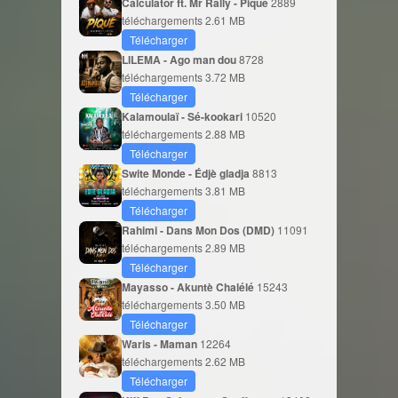
Calculator ft. Mr Rally - Piqué
2889
téléchargements
2.61 MB
Télécharger
LILEMA - Ago man dou
8728
téléchargements
3.72 MB
Télécharger
Kalamoulaï - Sé-kookari
10520
téléchargements
2.88 MB
Télécharger
Swite Monde - Édjè gladja
8813
téléchargements
3.81 MB
Télécharger
Rahimi - Dans Mon Dos (DMD)
11091
téléchargements
2.89 MB
Télécharger
Mayasso - Akuntè Chalélé
15243
téléchargements
3.50 MB
Télécharger
Waris - Maman
12264
téléchargements
2.62 MB
Télécharger