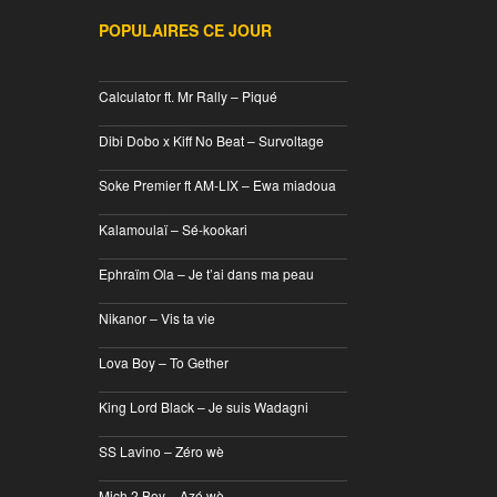
POPULAIRES CE JOUR
________________________________
Calculator ft. Mr Rally – Piqué
________________________________
Dibi Dobo x Kiff No Beat – Survoltage
________________________________
Soke Premier ft AM-LIX – Ewa miadoua
________________________________
Kalamoulaï – Sé-kookari
________________________________
Ephraïm Ola – Je t’ai dans ma peau
________________________________
Nikanor – Vis ta vie
________________________________
Lova Boy – To Gether
________________________________
King Lord Black – Je suis Wadagni
________________________________
SS Lavino – Zéro wè
________________________________
Mich 2 Boy – Azé wè