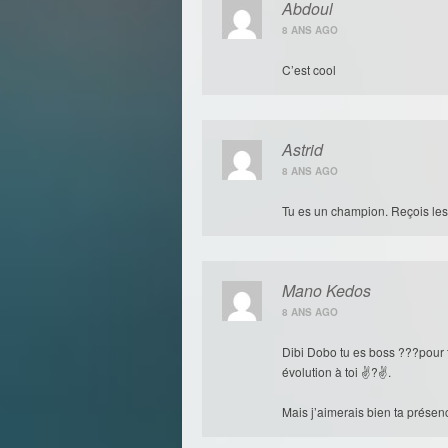
Abdoul
8 ANS AGO
C’est cool
Astrid
8 ANS AGO
Tu es un champion. Reçois le
Mano Kedos
8 ANS AGO
Dibi Dobo tu es boss ???pour 
évolution à toi ✌?✌.
Mais j’aimerais bien ta prése