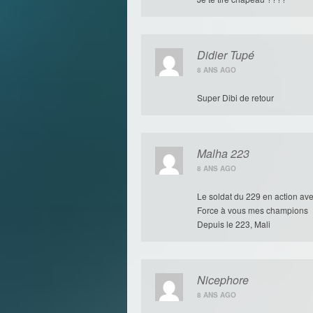
Didier Tupé
8 ANS AGO
Super Dibi de retour
Malha 223
8 ANS AGO
Le soldat du 229 en action ave
Force à vous mes champions
Depuis le 223, Mali
Nicephore
8 ANS AGO