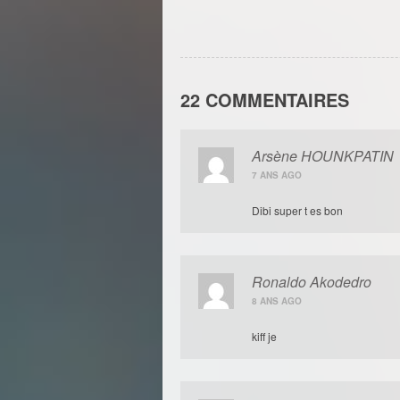
22 COMMENTAIRES
Arsène HOUNKPATIN
7 ANS AGO
Dibi super t es bon
Ronaldo Akodedro
8 ANS AGO
kiff je