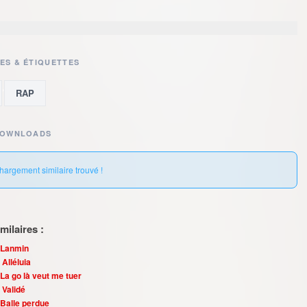
ES & ÉTIQUETTES
,
RAP
DOWNLOADS
hargement similaire trouvé !
ilaires :
 Lanmin
 Alléluia
La go là veut me tuer
 Validé
 Balle perdue