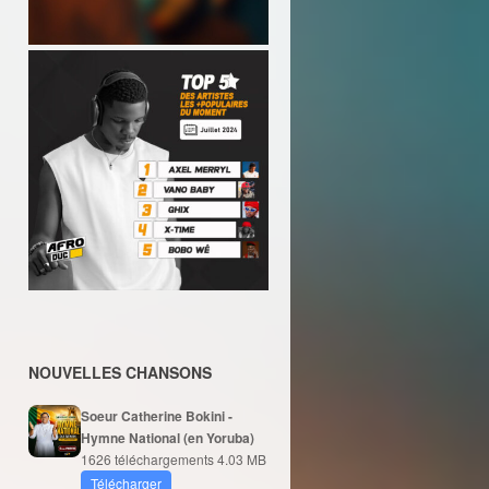
NOUVELLES CHANSONS
Soeur Catherine Bokini -
Hymne National (en Yoruba)
1626 téléchargements
4.03 MB
Télécharger