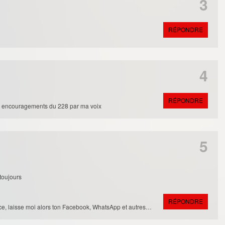
3
RÉPONDRE
4
RÉPONDRE
s encouragements du 228 par ma voix
5
toujours
RÉPONDRE
nce, laisse moi alors ton Facebook, WhatsApp et autres…