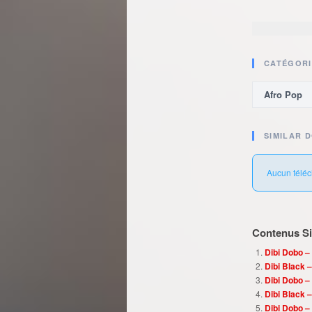
CATÉGORI
Afro Pop
SIMILAR 
Aucun téléc
Contenus Sim
Dibi Dobo –
Dibi Black –
Dibi Dobo – 
Dibi Black –
Dibi Dobo –