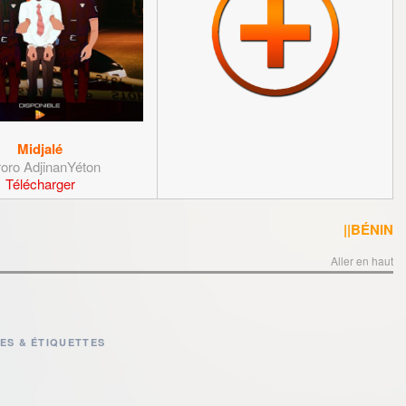
Midjalé
oro AdjinanYéton
Télécharger
||BÉNIN
Aller en haut
ES & ÉTIQUETTES