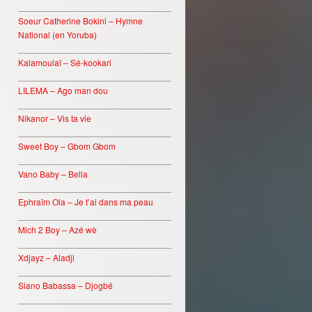
________________________________
Soeur Catherine Bokini – Hymne
National (en Yoruba)
________________________________
Kalamoulaï – Sé-kookari
________________________________
LILEMA – Ago man dou
________________________________
Nikanor – Vis ta vie
________________________________
Sweet Boy – Gbom Gbom
________________________________
Vano Baby – Bella
________________________________
Ephraïm Ola – Je t’ai dans ma peau
________________________________
Mich 2 Boy – Azé wè
________________________________
Xdjayz – Aladji
________________________________
Siano Babassa – Djogbé
________________________________