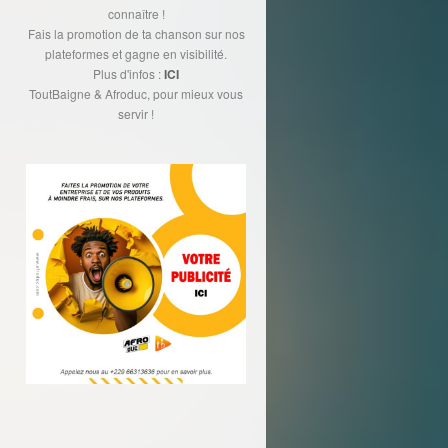
connaître !
Fais la promotion de ta chanson sur nos
plateformes et gagne en visibilité.
Plus d'infos :
ICI
ToutBaigne & Afroduc, pour mieux vous
servir !