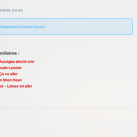
DOWNLOADS
hargement similaire trouvé !
ilaires :
ssôgba détchi-tchi
Noudo Lanmin
a va aller
on Shon Houn
i – Laisse toi aller