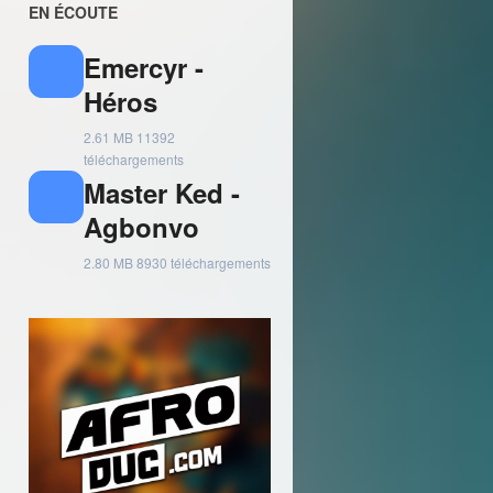
EN ÉCOUTE
Emercyr -
Héros
2.61 MB
11392
téléchargements
Master Ked -
Agbonvo
2.80 MB
8930 téléchargements