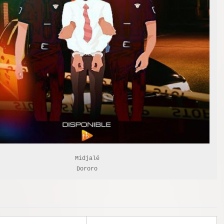
Midjalé

Dororo