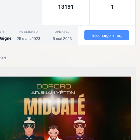
13191
1
PUBLISHED
UPDATED
OR
Télécharger (free)
Baigne
25 mars 2023
5 mai 2023
ION