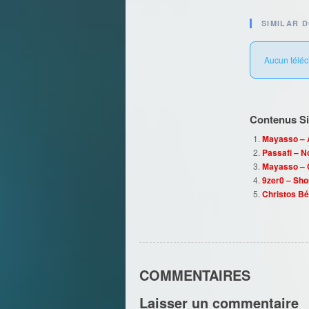
SIMILAR 
Aucun téléc
Contenus Sim
Mayasso – A
Passafi – 
Mayasso – Ç
9zer0 – Sh
Christos Bén
COMMENTAIRES
Laisser un commentaire