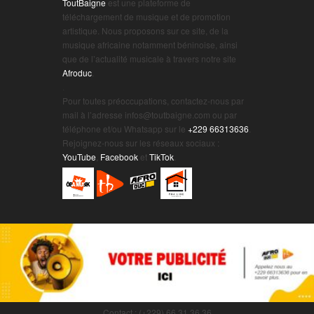
ToutBaigne
est une plateforme de
téléchargement de musique et de promotion
artistique. Nous proposons sur ce site, de la
musique africaine notamment béninoise, ainsi
que de l’actualité musicale à travers notre site
Afroduc
.
.
Pour toutes préoccupations, contactez-nous par
mail à l’adresse infos@toutbaigne.com ou par
téléphone et/ou Whatsapp sur le
+229 66313636
.
Rejoignez-nous sur les réseaux sociaux :
YouTube
,
Facebook
et
TikTok
.
Contact : (+229) 66 31 36 36