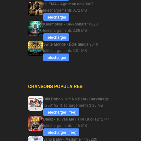
LILEMA - Ago man dou
9007
téléchargements
3.72 MB
Télécharger
Kalamoulaï - Sé-kookari
10823
téléchargements
2.88 MB
Télécharger
Swite Monde - Édjè gladja
9049
téléchargements
3.81 MB
Télécharger
CHANSONS POPULAIRES
Dibi Dobo x Kiff No Beat - Survoltage
1238192 téléchargements
3.30 MB
Télécharger (free)
Blaaz - Tu Vas Me Faire Quoi
1212741
téléchargements
4.15 MB
Télécharger (free)
Vano Baby - Madame
1188220