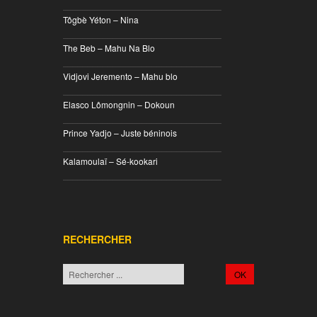
________________________________
Tôgbè Yéton – Nina
________________________________
The Beb – Mahu Na Blo
________________________________
Vidjovi Jeremento – Mahu blo
________________________________
Elasco Lômongnin – Dokoun
________________________________
Prince Yadjo – Juste béninois
________________________________
Kalamoulaï – Sé-kookari
________________________________
RECHERCHER