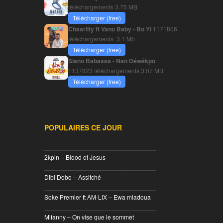
téléchargements
3.75 MB
Télécharger (free)
Chaarlity ft Vano Baby - Bo Yi
1171806
téléchargements
3.1 Mb
Télécharger (free)
Siano Babassa - Nan Déwékpo
1137823 téléchargements
3.07 MB
Télécharger (free)
POPULAIRES CE JOUR
________________________________
2kpin – Blood of Jesus
________________________________
Dibi Dobo – Assitché
________________________________
Soke Premier ft AM-LIX – Ewa miadoua
________________________________
Mifanny – On vise que le sommet