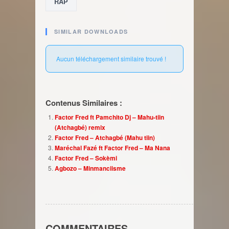
RAP
SIMILAR DOWNLOADS
Aucun téléchargement similaire trouvé !
Contenus Similaires :
Factor Fred ft Pamchito Dj – Mahu-tiin
(Atchagbé) remix
Factor Fred – Atchagbé (Mahu tiin)
Maréchal Fazé ft Factor Fred – Ma Nana
Factor Fred – Sokèmi
Agbozo – Minmanciisme
COMMENTAIRES