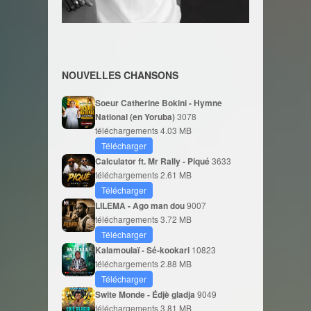
NOUVELLES CHANSONS
Soeur Catherine Bokini - Hymne
National (en Yoruba)
3078
téléchargements
4.03 MB
Télécharger
Calculator ft. Mr Rally - Piqué
3633
téléchargements
2.61 MB
Télécharger
LILEMA - Ago man dou
9007
téléchargements
3.72 MB
Télécharger
Kalamoulaï - Sé-kookari
10823
téléchargements
2.88 MB
Télécharger
Swite Monde - Édjè gladja
9049
téléchargements
3.81 MB