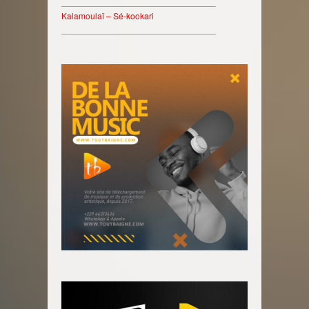
________________________________
Kalamoulaï – Sé-kookari
________________________________