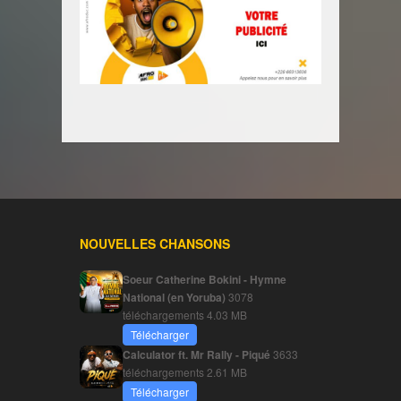
NOUVELLES CHANSONS
Soeur Catherine Bokini - Hymne
National (en Yoruba)
3078
téléchargements
4.03 MB
Télécharger
Calculator ft. Mr Rally - Piqué
3633
téléchargements
2.61 MB
Télécharger