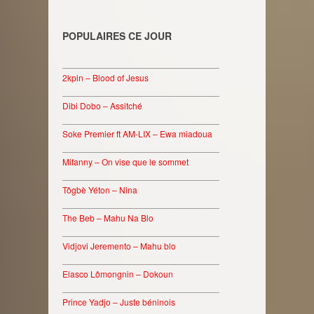
POPULAIRES CE JOUR
________________________________
2kpin – Blood of Jesus
________________________________
Dibi Dobo – Assitché
________________________________
Soke Premier ft AM-LIX – Ewa miadoua
________________________________
Mifanny – On vise que le sommet
________________________________
Tôgbè Yéton – Nina
________________________________
The Beb – Mahu Na Blo
________________________________
Vidjovi Jeremento – Mahu blo
________________________________
Elasco Lômongnin – Dokoun
________________________________
Prince Yadjo – Juste béninois