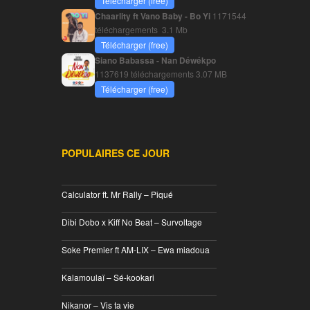
Télécharger (free)
Chaarlity ft Vano Baby - Bo Yi
1171544
téléchargements
3.1 Mb
Télécharger (free)
Siano Babassa - Nan Déwékpo
1137619 téléchargements
3.07 MB
Télécharger (free)
POPULAIRES CE JOUR
________________________________
Calculator ft. Mr Rally – Piqué
________________________________
Dibi Dobo x Kiff No Beat – Survoltage
________________________________
Soke Premier ft AM-LIX – Ewa miadoua
________________________________
Kalamoulaï – Sé-kookari
________________________________
Nikanor – Vis ta vie