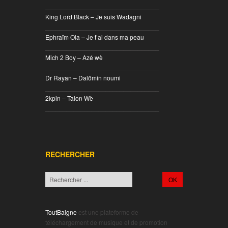
________________________________
King Lord Black – Je suis Wadagni
________________________________
Ephraïm Ola – Je t’ai dans ma peau
________________________________
Mich 2 Boy – Azé wè
________________________________
Dr Rayan – Dalômin noumi
________________________________
2kpin – Talon Wè
________________________________
RECHERCHER
ToutBaigne
est une plateforme de
téléchargement de musique et de promotion