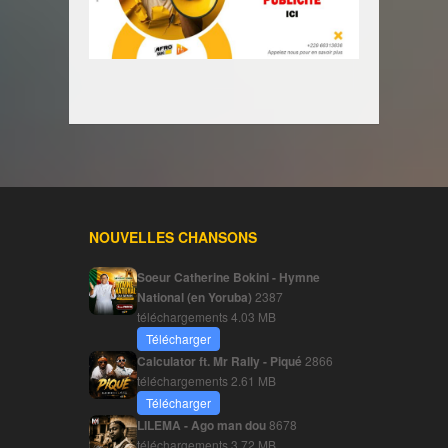
NOUVELLES CHANSONS
Soeur Catherine Bokini - Hymne
National (en Yoruba)
2387
téléchargements
4.03 MB
Télécharger
Calculator ft. Mr Rally - Piqué
2866
téléchargements
2.61 MB
Télécharger
LILEMA - Ago man dou
8678
téléchargements
3.72 MB