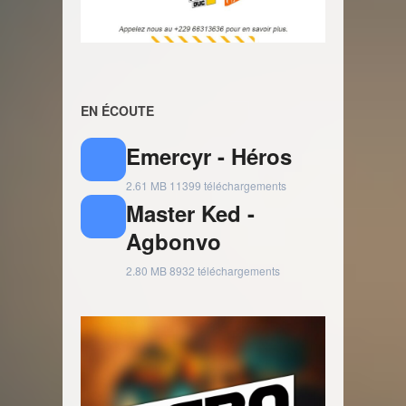
EN ÉCOUTE
Emercyr - Héros
2.61 MB
11399 téléchargements
Master Ked -
Agbonvo
2.80 MB
8932 téléchargements