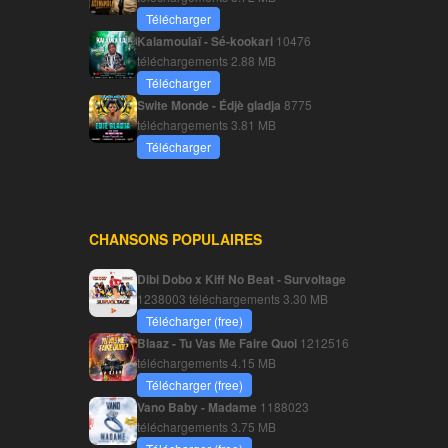
Télécharger
Kalamoulaï - Sé-kookari
10476
téléchargements
2.88 MB
Télécharger
Swite Monde - Édjè gladja
8775
téléchargements
3.81 MB
Télécharger
CHANSONS POPULAIRES
Dibi Dobo x Kiff No Beat - Survoltage
1238003 téléchargements
3.30 MB
Télécharger (free)
Blaaz - Tu Vas Me Faire Quoi
1212516
téléchargements
4.15 MB
Télécharger (free)
Vano Baby - Madame
1188023
téléchargements
3.75 MB