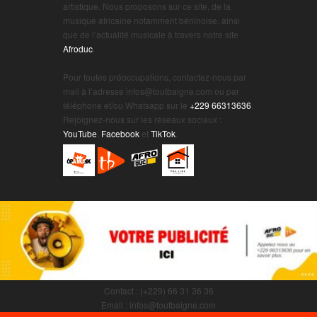
artistique. Nous proposons sur ce site, de la
musique africaine notamment béninoise, ainsi
que de l’actualité musicale à travers notre site
Afroduc
.
.
Pour toutes préoccupations, contactez-nous par
mail à l’adresse infos@toutbaigne.com ou par
téléphone et/ou Whatsapp sur le
+229 66313636
.
Rejoignez-nous sur les réseaux sociaux :
YouTube
,
Facebook
et
TikTok
.
Contact : (+229) 66 31 36 36
Email : infos@toutbaigne.com