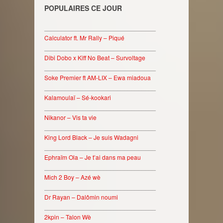
POPULAIRES CE JOUR
________________________________
Calculator ft. Mr Rally – Piqué
________________________________
Dibi Dobo x Kiff No Beat – Survoltage
________________________________
Soke Premier ft AM-LIX – Ewa miadoua
________________________________
Kalamoulaï – Sé-kookari
________________________________
Nikanor – Vis ta vie
________________________________
King Lord Black – Je suis Wadagni
________________________________
Ephraïm Ola – Je t’ai dans ma peau
________________________________
Mich 2 Boy – Azé wè
________________________________
Dr Rayan – Dalômin noumi
________________________________
2kpin – Talon Wè