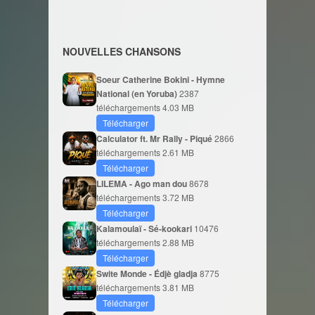
NOUVELLES CHANSONS
Soeur Catherine Bokini - Hymne
National (en Yoruba)
2387
téléchargements
4.03 MB
Télécharger
Calculator ft. Mr Rally - Piqué
2866
téléchargements
2.61 MB
Télécharger
LILEMA - Ago man dou
8678
téléchargements
3.72 MB
Télécharger
Kalamoulaï - Sé-kookari
10476
téléchargements
2.88 MB
Télécharger
Swite Monde - Édjè gladja
8775
téléchargements
3.81 MB
Télécharger