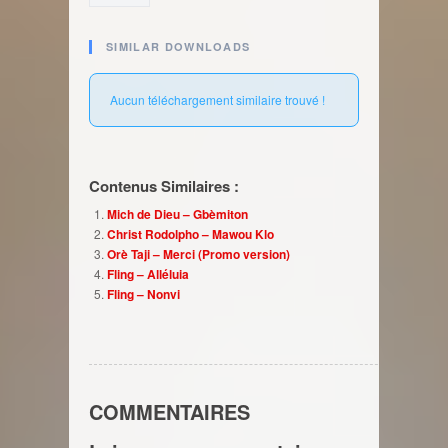
SIMILAR DOWNLOADS
Aucun téléchargement similaire trouvé !
Contenus Similaires :
Mich de Dieu – Gbèmiton
Christ Rodolpho – Mawou Klo
Orè Taji – Merci (Promo version)
Fling – Alléluia
Fling – Nonvi
COMMENTAIRES