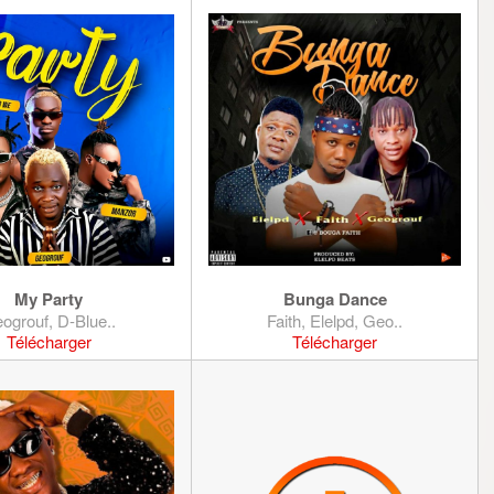
My Party
Bunga Dance
ogrouf, D-Blue..
Faith, Elelpd, Geo..
Télécharger
Télécharger