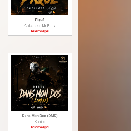
Piqué
Calculator, Mr Rally
Télécharger
Dans Mon Dos (DMD)
Rahimi
Télécharger