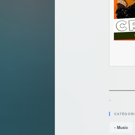
.
CATÉGORI
,
• Music