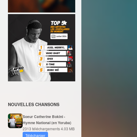
NOUVELLES CHANSONS
Soeur Catherine Bokini -
Hymne National (en Yoruba)
2313 téléchargements
4.03 MB
Télécharger