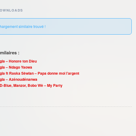
DOWNLOADS
hargement similaire trouvé !
ilaires :
la – Honore ton Dieu
gla – Ndago Yaowa
la ft Raska Sèwlan – Papa donne moi l’argent
gla – Azénoudénanwa
 D-Blue, Manzor, Bobo Wê – My Party