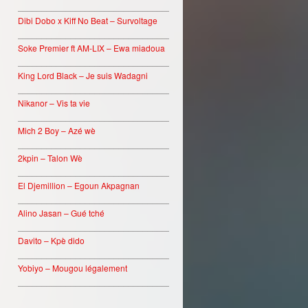
________________________________
Dibi Dobo x Kiff No Beat – Survoltage
________________________________
Soke Premier ft AM-LIX – Ewa miadoua
________________________________
King Lord Black – Je suis Wadagni
________________________________
Nikanor – Vis ta vie
________________________________
Mich 2 Boy – Azé wè
________________________________
2kpin – Talon Wè
________________________________
El Djemillion – Egoun Akpagnan
________________________________
Alino Jasan – Gué tché
________________________________
Davito – Kpè dido
________________________________
Yobiyo – Mougou légalement
________________________________