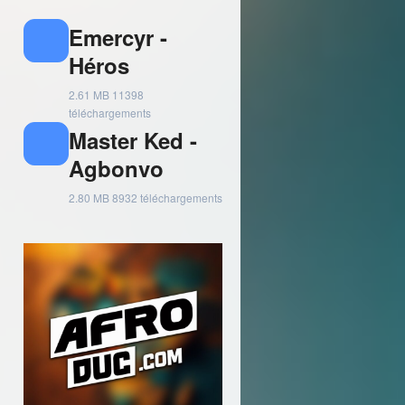
Emercyr -
Héros
2.61 MB
11398
téléchargements
Master Ked -
Agbonvo
2.80 MB
8932 téléchargements