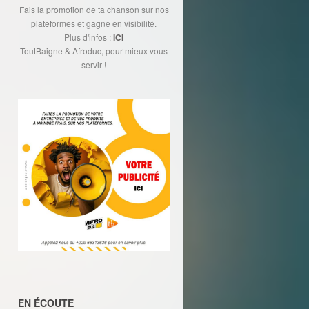
Fais la promotion de ta chanson sur nos
plateformes et gagne en visibilité.
Plus d'infos :
ICI
ToutBaigne & Afroduc, pour mieux vous
servir !
EN ÉCOUTE