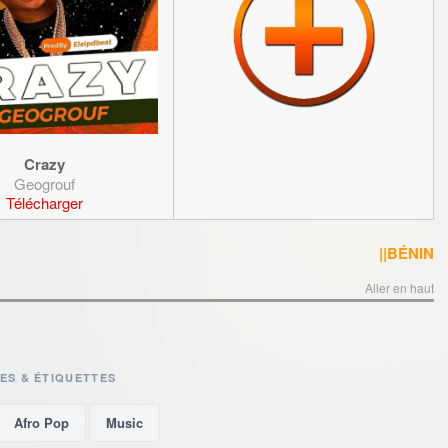
Crazy
Geogrouf
Télécharger
||BÉNIN
Aller en haut
ES & ÉTIQUETTES
,
Afro Pop
Music