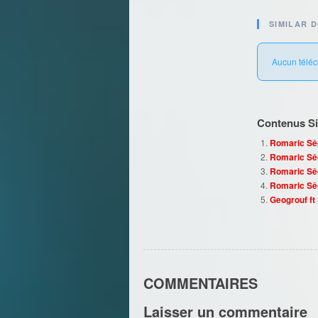
SIMILAR 
Aucun téléc
Contenus Sim
Romaric Sêg
Romaric Sê
Romaric Sêg
Romaric Sê
Geogrouf ft
COMMENTAIRES
Laisser un commentaire