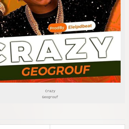
Crazy

Geogrouf