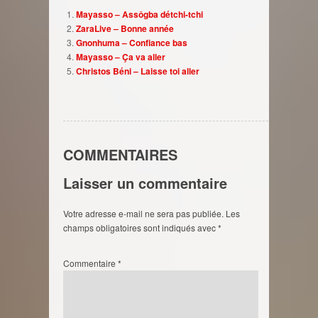
Mayasso – Assôgba détchi-tchi
ZaraLive – Bonne année
Gnonhuma – Confiance bas
Mayasso – Ça va aller
Christos Béni – Laisse toi aller
COMMENTAIRES
Laisser un commentaire
Votre adresse e-mail ne sera pas publiée.
Les
champs obligatoires sont indiqués avec
*
Commentaire
*