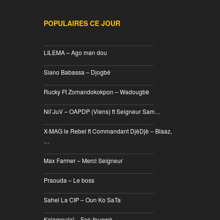
POPULAIRES CE JOUR
________________________________
LILEMA – Ago man dou
________________________________
Siano Babassa – Djogbé
________________________________
Rucky Ft Zomandokokpon – Wadougbè
________________________________
Nil’JuV – OAPDP (Viens) ft Seigneur Sam…
________________________________
X-MAG le Rebel ft Commandant DjèDjè – Blaaz,
…
________________________________
Max Farmer – Merci Seigneur
________________________________
Praouda – Le boss
________________________________
Sahel La CIP – Oun Ko SaTa
________________________________
Kalamoulaï – Fan-founwè