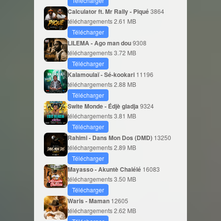
Télécharger
Calculator ft. Mr Rally - Piqué
3864
téléchargements
2.61 MB
Télécharger
LILEMA - Ago man dou
9308
téléchargements
3.72 MB
Télécharger
Kalamoulaï - Sé-kookari
11196
téléchargements
2.88 MB
Télécharger
Swite Monde - Édjè gladja
9324
téléchargements
3.81 MB
Télécharger
Rahimi - Dans Mon Dos (DMD)
13250
téléchargements
2.89 MB
Télécharger
Mayasso - Akuntè Chalélé
16083
téléchargements
3.50 MB
Télécharger
Waris - Maman
12605
téléchargements
2.62 MB