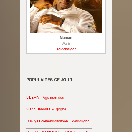
Maman
Waris
Télécharger
POPULAIRES CE JOUR
________________________________
LILEMA – Ago man dou
________________________________
Siano Babassa – Djogbé
________________________________
Rucky Ft Zomandokokpon – Wadougbè
________________________________