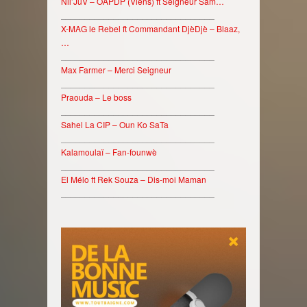
Nil’JuV – OAPDP (Viens) ft Seigneur Sam…
________________________________
X-MAG le Rebel ft Commandant DjèDjè – Blaaz,
…
________________________________
Max Farmer – Merci Seigneur
________________________________
Praouda – Le boss
________________________________
Sahel La CIP – Oun Ko SaTa
________________________________
Kalamoulaï – Fan-founwè
________________________________
El Mélo ft Rek Souza – Dis-moi Maman
________________________________