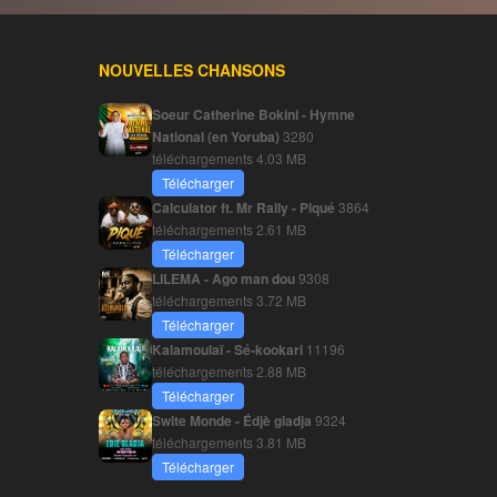
NOUVELLES CHANSONS
Soeur Catherine Bokini - Hymne
National (en Yoruba)
3280
téléchargements
4.03 MB
Télécharger
Calculator ft. Mr Rally - Piqué
3864
téléchargements
2.61 MB
Télécharger
LILEMA - Ago man dou
9308
téléchargements
3.72 MB
Télécharger
Kalamoulaï - Sé-kookari
11196
téléchargements
2.88 MB
Télécharger
Swite Monde - Édjè gladja
9324
téléchargements
3.81 MB
Télécharger