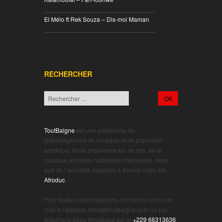
________________________________
El Mélo ft Rek Souza – Dis-moi Maman
________________________________
RECHERCHER
ToutBaigne
est une plateforme de
téléchargement de musique et de promotion
artistique. Nous proposons sur ce site, de la
musique africaine notamment béninoise, ainsi
que de l’actualité musicale à travers notre site
Afroduc
.
.
Pour toutes préoccupations, contactez-nous par
mail à l’adresse infos@toutbaigne.com ou par
téléphone et/ou Whatsapp sur le
+229 66313636
.