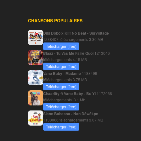
CHANSONS POPULAIRES
Dibi Dobo x Kiff No Beat - Survoltage
1238407 téléchargements
3.30 MB
Télécharger (free)
Blaaz - Tu Vas Me Faire Quoi
1213046
téléchargements
4.15 MB
Télécharger (free)
Vano Baby - Madame
1188499
téléchargements
3.75 MB
Télécharger (free)
Chaarlity ft Vano Baby - Bo Yi
1172068
téléchargements
3.1 Mb
Télécharger (free)
Siano Babassa - Nan Déwékpo
1138066 téléchargements
3.07 MB
Télécharger (free)