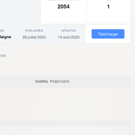
2054
1
PUBLISHED
UPDATED
OR
Télécharger
Baigne
28 juillet 2020
14 août 2020
ION
Goddey
 Playlists