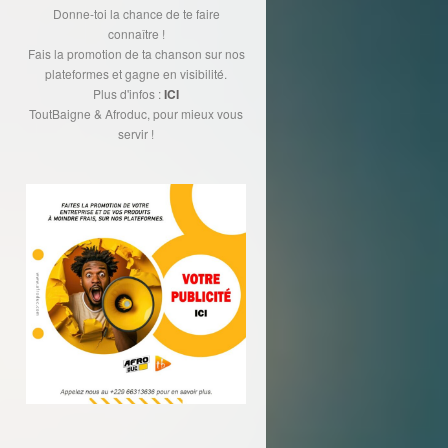
Donne-toi la chance de te faire
connaître !
Fais la promotion de ta chanson sur nos
plateformes et gagne en visibilité.
Plus d'infos :
ICI
ToutBaigne & Afroduc, pour mieux vous
servir !