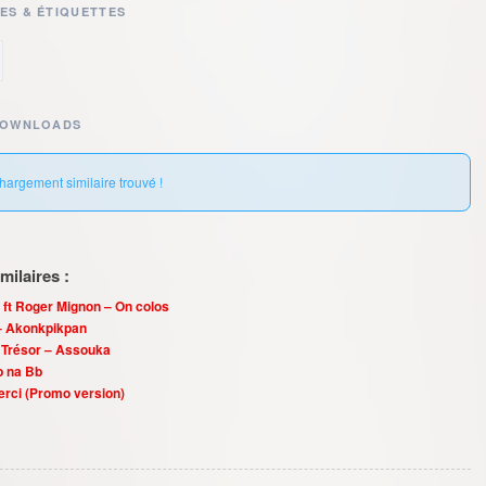
ES & ÉTIQUETTES
DOWNLOADS
hargement similaire trouvé !
ilaires :
 ft Roger Mignon – On colos
– Akonkpikpan
e Trésor – Assouka
b na Bb
Merci (Promo version)