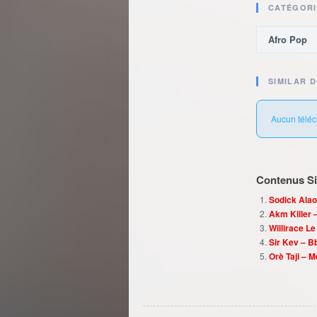
CATÉGORI
Afro Pop
SIMILAR 
Aucun téléc
Contenus Sim
Sodick Alao
Akm Killer 
Willirace L
Sir Kev – B
Orè Taji – 