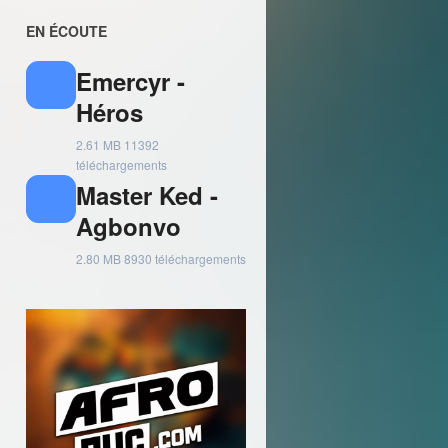
EN ÉCOUTE
Emercyr -
Héros
2.61 MB
11392
téléchargements
Master Ked -
Agbonvo
2.80 MB
8930 téléchargements