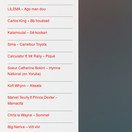
________________________________
LILEMA – Ago man dou
________________________________
Carlos King – Bb houéssô
________________________________
Kalamoulaï – Sé-kookari
________________________________
Sima – Carrefour Toyota
________________________________
Calculator ft. Mr Rally – Piqué
________________________________
Soeur Catherine Bokini – Hymne
National (en Yoruba)
________________________________
Kofi Whynn – Aïssata
________________________________
Marvel Teurly ft Prince Dexter –
Mamacita
________________________________
Chris le Wayne – Sommet
________________________________
Big-Neriva – Viô vivi