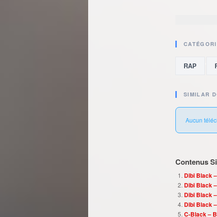
CATÉGORI
,
RAP
SIMILAR 
Aucun téléc
Contenus Sim
Dibi Black –
Dibi Black –
Dibi Black 
Dibi Black 
C-Black – B