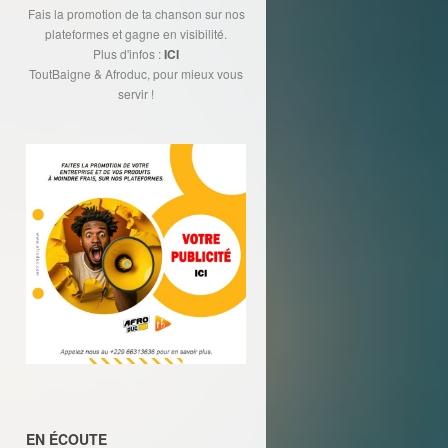
Fais la promotion de ta chanson sur nos
plateformes et gagne en visibilité.
Plus d'infos :
ICI
ToutBaigne & Afroduc, pour mieux vous
servir !
EN ÉCOUTE