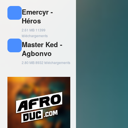
Emercyr -
Héros
2.61 MB
11399
téléchargements
Master Ked -
Agbonvo
2.80 MB
8932 téléchargements