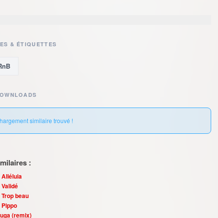
ES & ÉTIQUETTES
RnB
DOWNLOADS
hargement similaire trouvé !
ilaires :
 Alléluia
 Validé
– Trop beau
– Pippo
uga (remix)