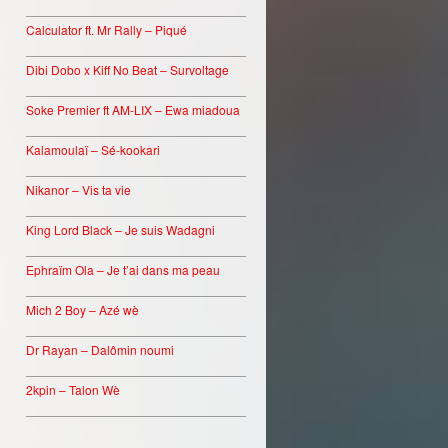
________________________________
Calculator ft. Mr Rally – Piqué
________________________________
Dibi Dobo x Kiff No Beat – Survoltage
________________________________
Soke Premier ft AM-LIX – Ewa miadoua
________________________________
Kalamoulaï – Sé-kookari
________________________________
Nikanor – Vis ta vie
________________________________
King Lord Black – Je suis Wadagni
________________________________
Ephraïm Ola – Je t’ai dans ma peau
________________________________
Mich 2 Boy – Azé wè
________________________________
Dr Rayan – Dalômin noumi
________________________________
2kpin – Talon Wè
________________________________