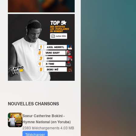
NOUVELLES CHANSONS
Soeur Catherine Bokini -
Hymne National (en Yoruba)
2383 téléchargements
4.03 MB
Télécharger