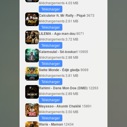
téléchargements
4.03 MB
Télécharger
Calculator ft. Mr Rally - Piqué
3673
téléchargements
2.61 MB
Télécharger
LILEMA - Ago man dou
9071
téléchargements
3.72 MB
Télécharger
Kalamoulaï - Sé-kookari
10905
téléchargements
2.88 MB
Télécharger
Swite Monde - Édjè gladja
9069
téléchargements
3.81 MB
Télécharger
Rahimi - Dans Mon Dos (DMD)
12263
téléchargements
2.89 MB
Télécharger
Mayasso - Akuntè Chalélé
15891
téléchargements
3.50 MB
Télécharger
Waris - Maman
12434