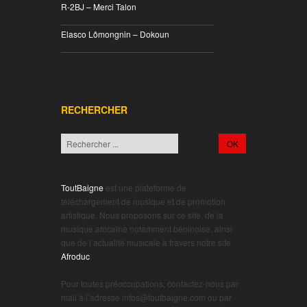
R-2BJ – Merci Talon
________________________________
Elasco Lômongnin – Dokoun
________________________________
RECHERCHER
ToutBaigne
est une plateforme de
téléchargement de musique et de promotion
artistique. Nous proposons sur ce site, de la
musique africaine notamment béninoise, ainsi
que de l’actualité musicale à travers notre site
Afroduc
.
.
Pour toutes préoccupations, contactez-nous par
mail à l’adresse infos@toutbaigne.com ou par