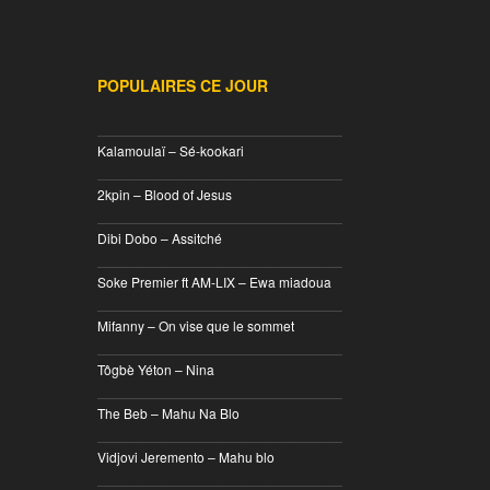
POPULAIRES CE JOUR
________________________________
Kalamoulaï – Sé-kookari
________________________________
2kpin – Blood of Jesus
________________________________
Dibi Dobo – Assitché
________________________________
Soke Premier ft AM-LIX – Ewa miadoua
________________________________
Mifanny – On vise que le sommet
________________________________
Tôgbè Yéton – Nina
________________________________
The Beb – Mahu Na Blo
________________________________
Vidjovi Jeremento – Mahu blo
________________________________