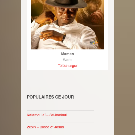
Maman
Waris
Télécharger
POPULAIRES CE JOUR
________________________________
Kalamoulaï – Sé-kookari
________________________________
2kpin – Blood of Jesus
________________________________