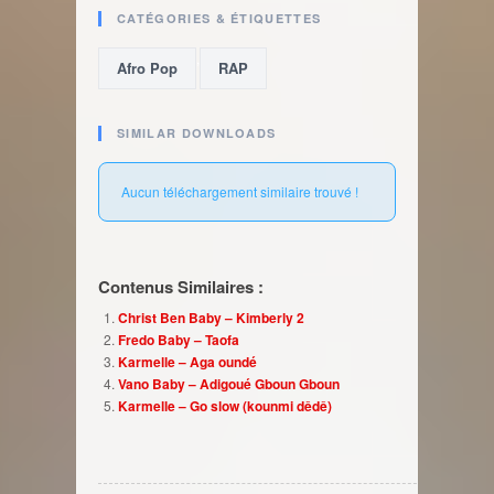
CATÉGORIES & ÉTIQUETTES
,
Afro Pop
RAP
SIMILAR DOWNLOADS
Aucun téléchargement similaire trouvé !
Contenus Similaires :
Christ Ben Baby – Kimberly 2
Fredo Baby – Taofa
Karmelle – Aga oundé
Vano Baby – Adigoué Gboun Gboun
Karmelle – Go slow (kounmi dêdê)