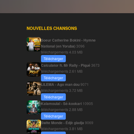
NOUVELLES CHANSONS
Soeur Catherine Bokini - Hymne
National (en Yoruba)
3096
téléchargements
4.03 MB
Télécharger
Calculator ft. Mr Rally - Piqué
3673
téléchargements
2.61 MB
Télécharger
LILEMA - Ago man dou
9071
téléchargements
3.72 MB
Télécharger
Kalamoulaï - Sé-kookari
10905
téléchargements
2.88 MB
Télécharger
Swite Monde - Édjè gladja
9069
téléchargements
3.81 MB