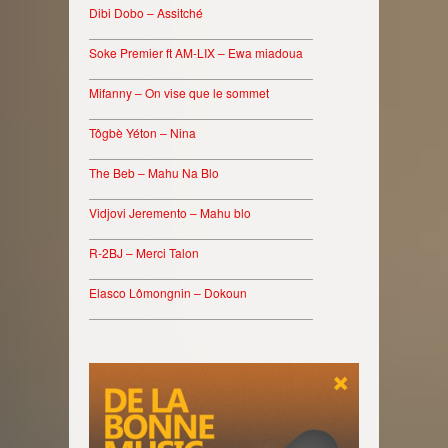
Dibi Dobo – Assitché
________________________________
Soke Premier ft AM-LIX – Ewa miadoua
________________________________
Mifanny – On vise que le sommet
________________________________
Tôgbè Yéton – Nina
________________________________
The Beb – Mahu Na Blo
________________________________
Vidjovi Jeremento – Mahu blo
________________________________
R-2BJ – Merci Talon
________________________________
Elasco Lômongnin – Dokoun
________________________________