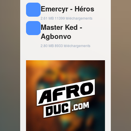
Emercyr - Héros
2.61 MB
11399 téléchargements
Master Ked -
Agbonvo
2.80 MB
8933 téléchargements