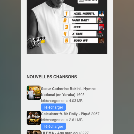
NOUVELLES CHANSONS
Soeur Catherine Bokini - Hymne
National (en Yoruba)
1605
téléchargements
4.03 MB
Télécharger
Calculator ft. Mr Rally - Piqué
2067
téléchargements
2.61 MB
Télécharger
LILEMA - Ago man dou
8227