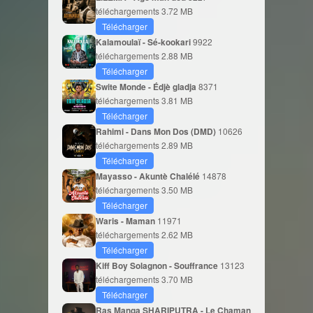
téléchargements
3.72 MB
Télécharger
Kalamoulaï - Sé-kookari
9922
téléchargements
2.88 MB
Télécharger
Swite Monde - Édjè gladja
8371
téléchargements
3.81 MB
Télécharger
Rahimi - Dans Mon Dos (DMD)
10626
téléchargements
2.89 MB
Télécharger
Mayasso - Akuntè Chalélé
14878
téléchargements
3.50 MB
Télécharger
Waris - Maman
11971
téléchargements
2.62 MB
Télécharger
Kiff Boy Solagnon - Souffrance
13123
téléchargements
3.70 MB
Télécharger
Ras Manga SHARIPUTRA - Le Chaman