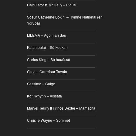
Calculator ft. Mr Rally – Piqué
________________________________
Soeur Catherine Bokini – Hymne National (en
Yoruba)
________________________________
LILEMA – Ago man dou
________________________________
Kalamoulaï – Sé-kookari
________________________________
Carlos King – Bb houéssô
________________________________
Sima – Carrefour Toyota
________________________________
Sessimè – Guigo
________________________________
Kofi Whynn – Aïssata
________________________________
Marvel Teurly ft Prince Dexter – Mamacita
________________________________
Chris le Wayne – Sommet
________________________________