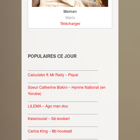
Maman
Waris
Télécharger
POPULAIRES CE JOUR
________________________________
Calculator ft. Mr Rally – Piqué
________________________________
Soeur Catherine Bokini – Hymne National (en
Yoruba)
________________________________
LILEMA – Ago man dou
________________________________
Kalamoulaï – Sé-kookari
________________________________
Carlos King – Bb houéssô
________________________________