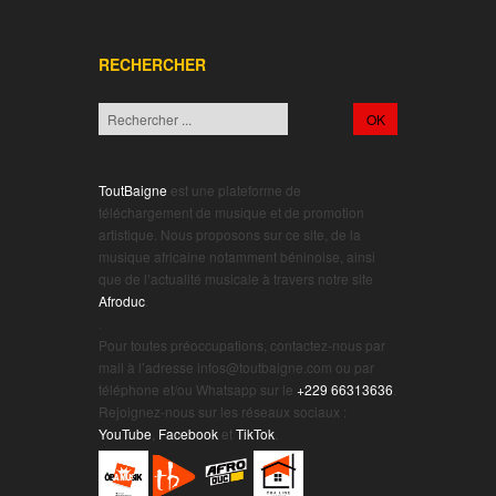
RECHERCHER
ToutBaigne
est une plateforme de
téléchargement de musique et de promotion
artistique. Nous proposons sur ce site, de la
musique africaine notamment béninoise, ainsi
que de l’actualité musicale à travers notre site
Afroduc
.
.
Pour toutes préoccupations, contactez-nous par
mail à l’adresse infos@toutbaigne.com ou par
téléphone et/ou Whatsapp sur le
+229 66313636
.
Rejoignez-nous sur les réseaux sociaux :
YouTube
,
Facebook
et
TikTok
.