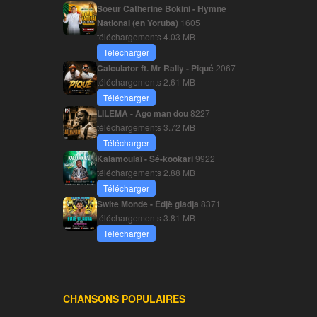
Soeur Catherine Bokini - Hymne
National (en Yoruba)
1605
téléchargements
4.03 MB
Télécharger
Calculator ft. Mr Rally - Piqué
2067
téléchargements
2.61 MB
Télécharger
LILEMA - Ago man dou
8227
téléchargements
3.72 MB
Télécharger
Kalamoulaï - Sé-kookari
9922
téléchargements
2.88 MB
Télécharger
Swite Monde - Édjè gladja
8371
téléchargements
3.81 MB
Télécharger
CHANSONS POPULAIRES