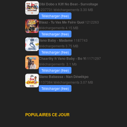
Dibi Dobo x Kiff No Beat - Survoltage
1237731 téléchargements
3.30 MB
Télécharger (free)
Blaaz - Tu Vas Me Faire Quoi
1212263
téléchargements
4.15 MB
Télécharger (free)
Vano Baby - Madame
1187743
téléchargements
3.75 MB
Télécharger (free)
Chaarlity ft Vano Baby - Bo Yi
1171297
téléchargements
3.1 Mb
Télécharger (free)
Siano Babassa - Nan Déwékpo
1137384 téléchargements
3.07 MB
Télécharger (free)
POPULAIRES CE JOUR
________________________________