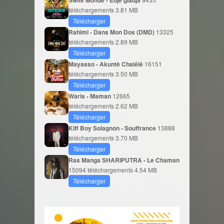
Swite Monde - Édjè gladja
téléchargements
3.81 MB
Télécharger
Rahimi - Dans Mon Dos (DMD)
13325
téléchargements
2.89 MB
Télécharger
Mayasso - Akuntè Chalélé
16151
téléchargements
3.50 MB
Télécharger
Waris - Maman
12665
téléchargements
2.62 MB
Télécharger
Kiff Boy Solagnon - Souffrance
13888
téléchargements
3.70 MB
Télécharger
Ras Manga SHARIPUTRA - Le Chaman
15094 téléchargements
4.54 MB
Télécharger