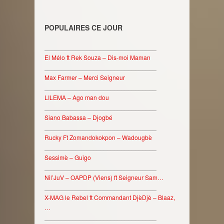
POPULAIRES CE JOUR
________________________________
El Mélo ft Rek Souza – Dis-moi Maman
________________________________
Max Farmer – Merci Seigneur
________________________________
LILEMA – Ago man dou
________________________________
Siano Babassa – Djogbé
________________________________
Rucky Ft Zomandokokpon – Wadougbè
________________________________
Sessimè – Guigo
________________________________
Nil’JuV – OAPDP (Viens) ft Seigneur Sam…
________________________________
X-MAG le Rebel ft Commandant DjèDjè – Blaaz,
…
________________________________