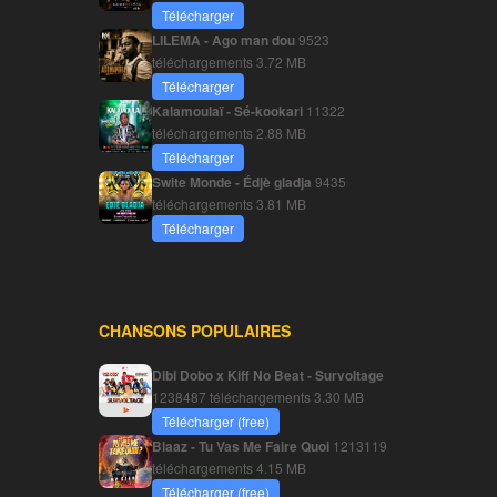
Télécharger
LILEMA - Ago man dou
9523
téléchargements
3.72 MB
Télécharger
Kalamoulaï - Sé-kookari
11322
téléchargements
2.88 MB
Télécharger
Swite Monde - Édjè gladja
9435
téléchargements
3.81 MB
Télécharger
CHANSONS POPULAIRES
Dibi Dobo x Kiff No Beat - Survoltage
1238487 téléchargements
3.30 MB
Télécharger (free)
Blaaz - Tu Vas Me Faire Quoi
1213119
téléchargements
4.15 MB
Télécharger (free)