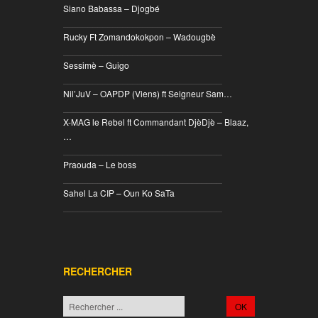
Siano Babassa – Djogbé
________________________________
Rucky Ft Zomandokokpon – Wadougbè
________________________________
Sessimè – Guigo
________________________________
Nil’JuV – OAPDP (Viens) ft Seigneur Sam…
________________________________
X-MAG le Rebel ft Commandant DjèDjè – Blaaz,
…
________________________________
Praouda – Le boss
________________________________
Sahel La CIP – Oun Ko SaTa
________________________________
RECHERCHER