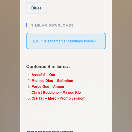
Blues
SIMILAR DOWNLOADS
Aucun téléchargement similaire trouvé !
Contenus Similaires :
Ayodélé – Oto
Mich de Dieu – Gbèmiton
Péros God – Amour
Christ Rodolpho – Mawou Klo
Orè Taji – Merci (Promo version)