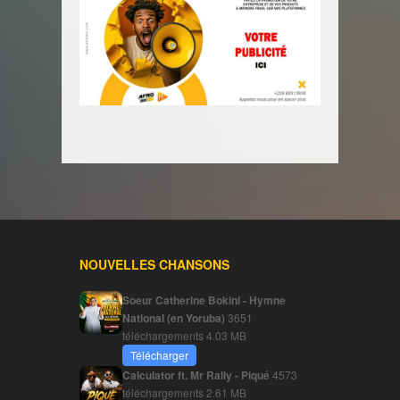
NOUVELLES CHANSONS
Soeur Catherine Bokini - Hymne
National (en Yoruba)
3651
téléchargements
4.03 MB
Télécharger
Calculator ft. Mr Rally - Piqué
4573
téléchargements
2.61 MB