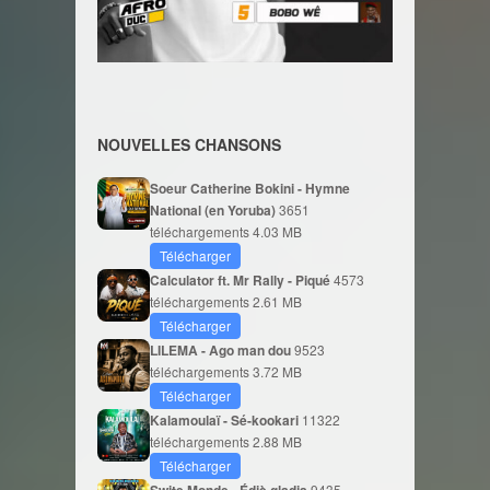
NOUVELLES CHANSONS
Soeur Catherine Bokini - Hymne
National (en Yoruba)
3651
téléchargements
4.03 MB
Télécharger
Calculator ft. Mr Rally - Piqué
4573
téléchargements
2.61 MB
Télécharger
LILEMA - Ago man dou
9523
téléchargements
3.72 MB
Télécharger
Kalamoulaï - Sé-kookari
11322
téléchargements
2.88 MB
Télécharger
9435