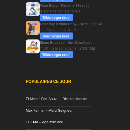
Vano Baby - Madame
1188590
téléchargements
3.75 MB
Télécharger (free)
Chaarlity ft Vano Baby - Bo Yi
1172141
téléchargements
3.1 Mb
Télécharger (free)
Siano Babassa - Nan Déwékpo
1138145 téléchargements
3.07 MB
Télécharger (free)
POPULAIRES CE JOUR
________________________________
El Mélo ft Rek Souza – Dis-moi Maman
________________________________
Max Farmer – Merci Seigneur
________________________________
LILEMA – Ago man dou
________________________________