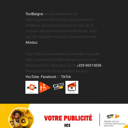
ToutBaigne
est une plateforme de
téléchargement de musique et de promotion
artistique. Nous proposons sur ce site, de la
musique africaine notamment béninoise, ainsi
que de l’actualité musicale à travers notre site
Afroduc
.
.
Pour toutes préoccupations, contactez-nous par
mail à l’adresse infos@toutbaigne.com ou par
téléphone et/ou Whatsapp sur le
+229 66313636
.
Rejoignez-nous sur les réseaux sociaux :
YouTube
,
Facebook
et
TikTok
.