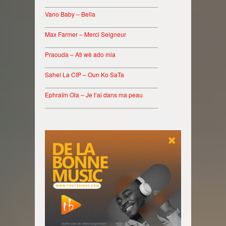
________________________________
Vano Baby – Bella
________________________________
Max Farmer – Merci Seigneur
________________________________
Praouda – Ati wè ado mia
________________________________
Sahel La CIP – Oun Ko SaTa
________________________________
Ephraïm Ola – Je t’ai dans ma peau
________________________________