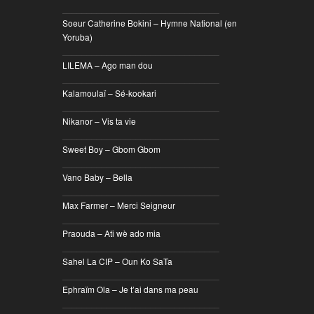
________________________________
Soeur Catherine Bokini – Hymne National (en
Yoruba)
________________________________
LILEMA – Ago man dou
________________________________
Kalamoulaï – Sé-kookari
________________________________
Nikanor – Vis ta vie
________________________________
Sweet Boy – Gbom Gbom
________________________________
Vano Baby – Bella
________________________________
Max Farmer – Merci Seigneur
________________________________
Praouda – Ati wè ado mia
________________________________
Sahel La CIP – Oun Ko SaTa
________________________________
Ephraïm Ola – Je t’ai dans ma peau
________________________________