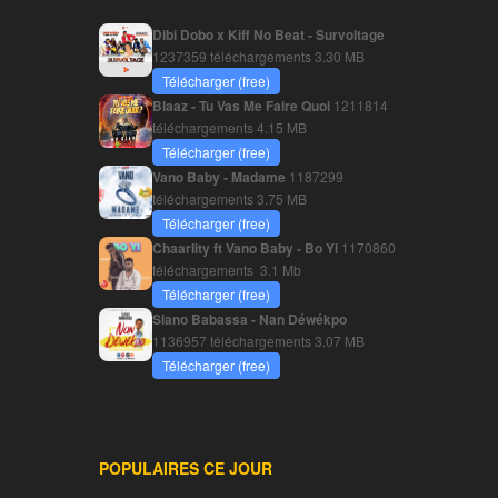
Dibi Dobo x Kiff No Beat - Survoltage
1237359 téléchargements
3.30 MB
Télécharger (free)
Blaaz - Tu Vas Me Faire Quoi
1211814
téléchargements
4.15 MB
Télécharger (free)
Vano Baby - Madame
1187299
téléchargements
3.75 MB
Télécharger (free)
Chaarlity ft Vano Baby - Bo Yi
1170860
téléchargements
3.1 Mb
Télécharger (free)
Siano Babassa - Nan Déwékpo
1136957 téléchargements
3.07 MB
Télécharger (free)
POPULAIRES CE JOUR