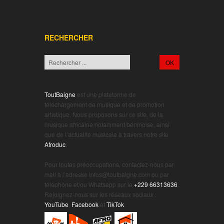
RECHERCHER
ToutBaigne
est une plateforme de
téléchargement de musique et de promotion
artistique. Nous proposons sur ce site, de la
musique africaine notamment béninoise, ainsi
que de l’actualité musicale à travers notre site
Afroduc
.
.
Pour toutes préoccupations, contactez-nous par
mail à l’adresse infos@toutbaigne.com ou par
téléphone et/ou Whatsapp sur le
+229 66313636
.
Rejoignez-nous sur les réseaux sociaux :
YouTube
,
Facebook
et
TikTok
.