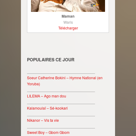
Maman
Waris
Télécharger
POPULAIRES CE JOUR
________________________________
Soeur Catherine Bokini – Hymne National (en
Yoruba)
________________________________
LILEMA – Ago man dou
________________________________
Kalamoulaï – Sé-kookari
________________________________
Nikanor – Vis ta vie
________________________________
Sweet Boy – Gbom Gbom