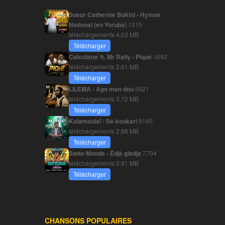
Soeur Catherine Bokini - Hymne
National (en Yoruba)
1315
téléchargements
4.03 MB
Télécharger
Calculator ft. Mr Rally - Piqué
1692
téléchargements
2.61 MB
Télécharger
LILEMA - Ago man dou
6921
téléchargements
3.72 MB
Télécharger
Kalamoulaï - Sé-kookari
9160
téléchargements
2.88 MB
Télécharger
Swite Monde - Édjè gladja
7704
téléchargements
3.81 MB
Télécharger
CHANSONS POPULAIRES