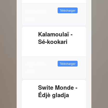
Télécharger
24 juillet 2026
Audio
Kalamoulaï -
Sé-kookari
2.88 MB
9160 Téléchargements
Télécharger
22 juillet 2026
Audio
Swite Monde -
Édjè gladja
3.81 MB
7704 Téléchargements