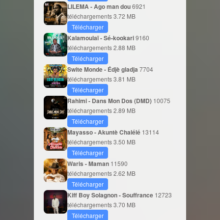
LILEMA - Ago man dou
6921
téléchargements
3.72 MB
Télécharger
Kalamoulaï - Sé-kookari
9160
téléchargements
2.88 MB
Télécharger
Swite Monde - Édjè gladja
7704
téléchargements
3.81 MB
Télécharger
Rahimi - Dans Mon Dos (DMD)
10075
téléchargements
2.89 MB
Télécharger
Mayasso - Akuntè Chalélé
13114
téléchargements
3.50 MB
Télécharger
Waris - Maman
11590
téléchargements
2.62 MB
Télécharger
Kiff Boy Solagnon - Souffrance
12723
téléchargements
3.70 MB
Télécharger