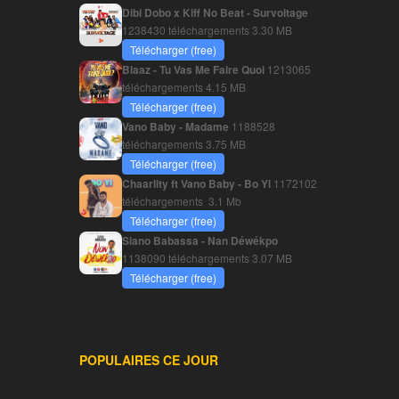
Dibi Dobo x Kiff No Beat - Survoltage
1238430 téléchargements
3.30 MB
Télécharger (free)
Blaaz - Tu Vas Me Faire Quoi
1213065
téléchargements
4.15 MB
Télécharger (free)
Vano Baby - Madame
1188528
téléchargements
3.75 MB
Télécharger (free)
Chaarlity ft Vano Baby - Bo Yi
1172102
téléchargements
3.1 Mb
Télécharger (free)
Siano Babassa - Nan Déwékpo
1138090 téléchargements
3.07 MB
Télécharger (free)
POPULAIRES CE JOUR
________________________________