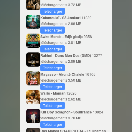
téléchargements
3.72 MB
Télécharger
Kalamoulaï - Sé-kookari
11239
téléchargements
2.88 MB
Télécharger
Swite Monde - Édjè gladja
9358
téléchargements
3.81 MB
Télécharger
Rahimi - Dans Mon Dos (DMD)
13277
téléchargements
2.89 MB
Télécharger
Mayasso - Akuntè Chalélé
16105
téléchargements
3.50 MB
Télécharger
Waris - Maman
12626
téléchargements
2.62 MB
Télécharger
Kiff Boy Solagnon - Souffrance
13824
téléchargements
3.70 MB
Télécharger
Ras Manga SHARIPUTRA - Le Chaman