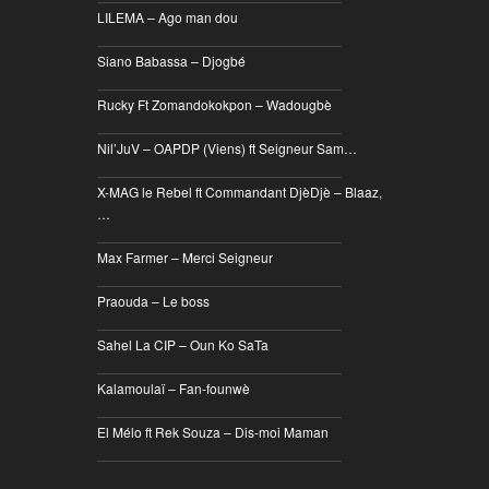
LILEMA – Ago man dou
________________________________
Siano Babassa – Djogbé
________________________________
Rucky Ft Zomandokokpon – Wadougbè
________________________________
Nil’JuV – OAPDP (Viens) ft Seigneur Sam…
________________________________
X-MAG le Rebel ft Commandant DjèDjè – Blaaz,
…
________________________________
Max Farmer – Merci Seigneur
________________________________
Praouda – Le boss
________________________________
Sahel La CIP – Oun Ko SaTa
________________________________
Kalamoulaï – Fan-founwè
________________________________
El Mélo ft Rek Souza – Dis-moi Maman
________________________________