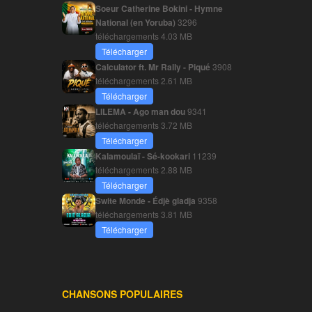
Soeur Catherine Bokini - Hymne
National (en Yoruba)
3296
téléchargements
4.03 MB
Télécharger
Calculator ft. Mr Rally - Piqué
3908
téléchargements
2.61 MB
Télécharger
LILEMA - Ago man dou
9341
téléchargements
3.72 MB
Télécharger
Kalamoulaï - Sé-kookari
11239
téléchargements
2.88 MB
Télécharger
Swite Monde - Édjè gladja
9358
téléchargements
3.81 MB
Télécharger
CHANSONS POPULAIRES