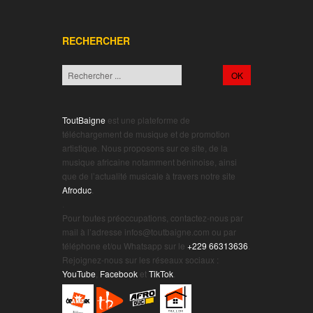
RECHERCHER
ToutBaigne
est une plateforme de
téléchargement de musique et de promotion
artistique. Nous proposons sur ce site, de la
musique africaine notamment béninoise, ainsi
que de l’actualité musicale à travers notre site
Afroduc
.
.
Pour toutes préoccupations, contactez-nous par
mail à l’adresse infos@toutbaigne.com ou par
téléphone et/ou Whatsapp sur le
+229 66313636
.
Rejoignez-nous sur les réseaux sociaux :
YouTube
,
Facebook
et
TikTok
.