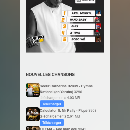
NOUVELLES CHANSONS
Soeur Catherine Bokini - Hymne
National (en Yoruba)
3296
téléchargements
4.03 MB
Télécharger
Calculator ft. Mr Rally - Piqué
3908
téléchargements
2.61 MB
Télécharger
LILEMA - Ago man dou
9341