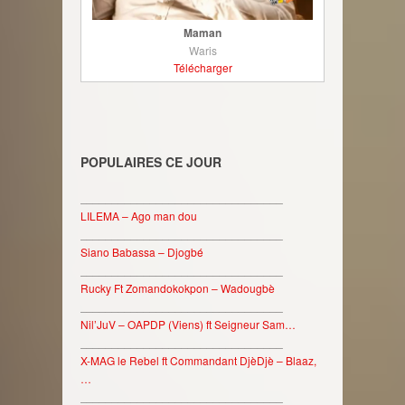
Maman
Waris
Télécharger
POPULAIRES CE JOUR
________________________________
LILEMA – Ago man dou
________________________________
Siano Babassa – Djogbé
________________________________
Rucky Ft Zomandokokpon – Wadougbè
________________________________
Nil’JuV – OAPDP (Viens) ft Seigneur Sam…
________________________________
X-MAG le Rebel ft Commandant DjèDjè – Blaaz,
…
________________________________