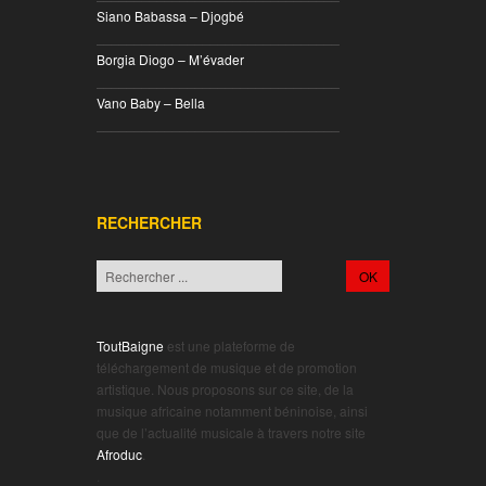
Siano Babassa – Djogbé
________________________________
Borgia Diogo – M’évader
________________________________
Vano Baby – Bella
________________________________
RECHERCHER
ToutBaigne
est une plateforme de
téléchargement de musique et de promotion
artistique. Nous proposons sur ce site, de la
musique africaine notamment béninoise, ainsi
que de l’actualité musicale à travers notre site
Afroduc
.
.