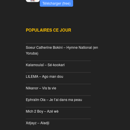
Télécharger (free)
POPULAIRES CE JOUR
________________________________
Soeur Catherine Bokini – Hymne National (en
Yoruba)
________________________________
Kalamoulaï – Sé-kookari
________________________________
LILEMA – Ago man dou
________________________________
Nikanor – Vis ta vie
________________________________
Ephraïm Ola – Je t’ai dans ma peau
________________________________
Mich 2 Boy – Azé wè
________________________________
Xdjayz – Aladji
________________________________