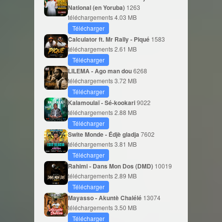
National (en Yoruba)
1263
téléchargements
4.03 MB
Télécharger
Calculator ft. Mr Rally - Piqué
1583
téléchargements
2.61 MB
Télécharger
LILEMA - Ago man dou
6268
téléchargements
3.72 MB
Télécharger
Kalamoulaï - Sé-kookari
9022
téléchargements
2.88 MB
Télécharger
Swite Monde - Édjè gladja
7602
téléchargements
3.81 MB
Télécharger
Rahimi - Dans Mon Dos (DMD)
10019
téléchargements
2.89 MB
Télécharger
Mayasso - Akuntè Chalélé
13074
téléchargements
3.50 MB
Télécharger