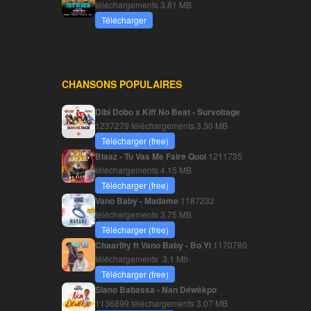
téléchargements
3.81 MB
Télécharger
CHANSONS POPULAIRES
Dibi Dobo x Kiff No Beat - Survoltage
1237279 téléchargements
3.30 MB
Télécharger (free)
Blaaz - Tu Vas Me Faire Quoi
1211735
téléchargements
4.15 MB
Télécharger (free)
Vano Baby - Madame
1187232
téléchargements
3.75 MB
Télécharger (free)
Chaarlity ft Vano Baby - Bo Yi
1170780
téléchargements
3.1 Mb
Télécharger (free)
Siano Babassa - Nan Déwékpo
1136899 téléchargements
3.07 MB