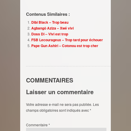
Contenus Similaires :
Dibi Black – Trop beau
Agbangô Aziza – Xwé vivi
Doss Di – Vivi est trop
FSB Lecourageux – Trop tard pour échouer
Pape Gun Ashiri – Cotonou est trop cher
COMMENTAIRES
Laisser un commentaire
Votre adresse e-mail ne sera pas publiée.
Les
champs obligatoires sont indiqués avec
*
Commentaire
*