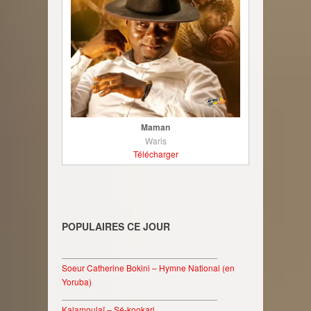
Maman
Waris
Télécharger
POPULAIRES CE JOUR
________________________________
Soeur Catherine Bokini – Hymne National (en
Yoruba)
________________________________
Kalamoulaï – Sé-kookari