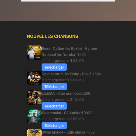
NOUVELLES CHANSONS
Soeur Catherine Bokini - Hymne
National (en Yoruba)
1263
téléchargements
4.03 MB
Télécharger
Calculator ft. Mr Rally - Piqué
1583
téléchargements
2.61 MB
Télécharger
LILEMA - Ago man dou
6268
téléchargements
3.72 MB
Télécharger
Kalamoulaï - Sé-kookari
9022
téléchargements
2.88 MB
Télécharger
Swite Monde - Édjè gladja
7602