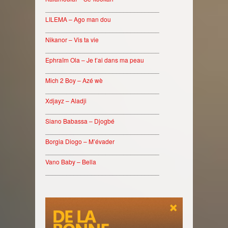
________________________________
LILEMA – Ago man dou
________________________________
Nikanor – Vis ta vie
________________________________
Ephraïm Ola – Je t’ai dans ma peau
________________________________
Mich 2 Boy – Azé wè
________________________________
Xdjayz – Aladji
________________________________
Siano Babassa – Djogbé
________________________________
Borgia Diogo – M’évader
________________________________
Vano Baby – Bella
________________________________