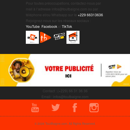
Pour toutes préoccupations, contactez-nous par
mail à l’adresse infos@toutbaigne.com ou par
téléphone et/ou Whatsapp sur le
+229 66313636
.
Rejoignez-nous sur les réseaux sociaux :
YouTube
,
Facebook
et
TikTok
.
Contact : (+229) 66 31 36 36
Email : infos@toutbaigne.com
© 2026 ToutBaigne.com. All Rights Reserved.