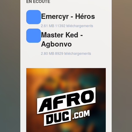
EN ÉCOUTE
Emercyr - Héros
2.61 MB
11392 téléchargements
Master Ked -
Agbonvo
2.80 MB
8929 téléchargements