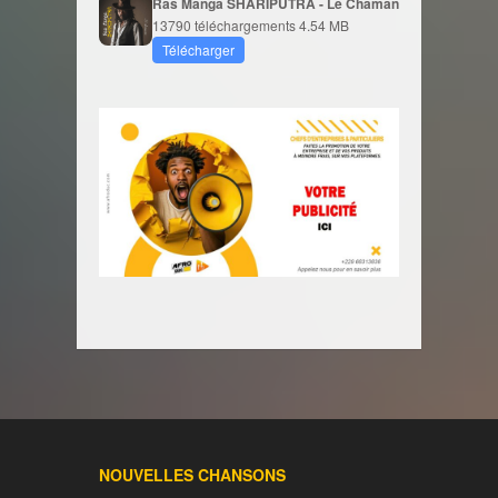
Ras Manga SHARIPUTRA - Le Chaman
13790 téléchargements
4.54 MB
Télécharger
NOUVELLES CHANSONS