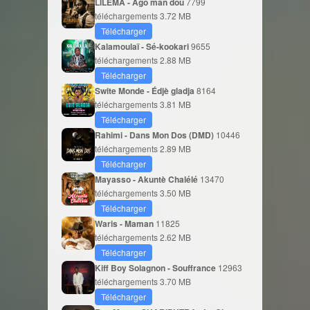
LILEMA - Ago man dou
7799
téléchargements
3.72 MB
Télécharger
Kalamoulaï - Sé-kookari
9655
téléchargements
2.88 MB
Télécharger
Swite Monde - Édjè gladja
8164
téléchargements
3.81 MB
Télécharger
Rahimi - Dans Mon Dos (DMD)
10446
téléchargements
2.89 MB
Télécharger
Mayasso - Akuntè Chalélé
13470
téléchargements
3.50 MB
Télécharger
Waris - Maman
11825
téléchargements
2.62 MB
Télécharger
Kiff Boy Solagnon - Souffrance
12963
téléchargements
3.70 MB
Télécharger