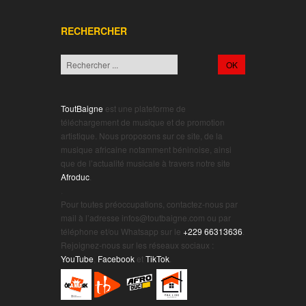
RECHERCHER
ToutBaigne
est une plateforme de
téléchargement de musique et de promotion
artistique. Nous proposons sur ce site, de la
musique africaine notamment béninoise, ainsi
que de l’actualité musicale à travers notre site
Afroduc
.
.
Pour toutes préoccupations, contactez-nous par
mail à l’adresse infos@toutbaigne.com ou par
téléphone et/ou Whatsapp sur le
+229 66313636
.
Rejoignez-nous sur les réseaux sociaux :
YouTube
,
Facebook
et
TikTok
.