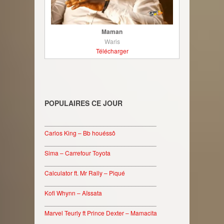
Maman
Waris
Télécharger
POPULAIRES CE JOUR
________________________________
Carlos King – Bb houéssô
________________________________
Sima – Carrefour Toyota
________________________________
Calculator ft. Mr Rally – Piqué
________________________________
Kofi Whynn – Aïssata
________________________________
Marvel Teurly ft Prince Dexter – Mamacita
________________________________