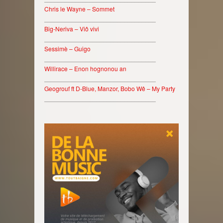
Chris le Wayne – Sommet
________________________________
Big-Neriva – Viô vivi
________________________________
Sessimè – Guigo
________________________________
Willirace – Enon hognonou an
________________________________
Geogrouf ft D-Blue, Manzor, Bobo Wê – My Party
________________________________