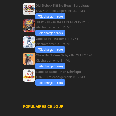
Dibi Dobo x Kiff No Beat - Survoltage
1237592 téléchargements
3.30 MB
Télécharger (free)
Blaaz - Tu Vas Me Faire Quoi
1212060
téléchargements
4.15 MB
Télécharger (free)
Vano Baby - Madame
1187547
téléchargements
3.75 MB
Télécharger (free)
Chaarlity ft Vano Baby - Bo Yi
1171096
téléchargements
3.1 Mb
Télécharger (free)
Siano Babassa - Nan Déwékpo
1137201 téléchargements
3.07 MB
Télécharger (free)
POPULAIRES CE JOUR