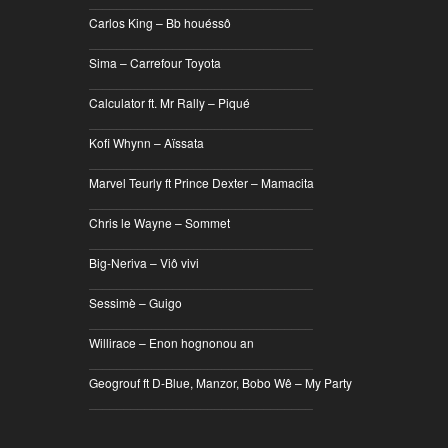
________________________________
Carlos King – Bb houéssô
________________________________
Sima – Carrefour Toyota
________________________________
Calculator ft. Mr Rally – Piqué
________________________________
Kofi Whynn – Aïssata
________________________________
Marvel Teurly ft Prince Dexter – Mamacita
________________________________
Chris le Wayne – Sommet
________________________________
Big-Neriva – Viô vivi
________________________________
Sessimè – Guigo
________________________________
Willirace – Enon hognonou an
________________________________
Geogrouf ft D-Blue, Manzor, Bobo Wê – My Party
________________________________