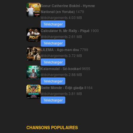
Soeur Catherine Bokini - Hymne
National (en Yoruba)
1479
téléchargements
4.03 MB
Télécharger
Calculator ft. Mr Rally - Piqué
1900
téléchargements
2.61 MB
Télécharger
LILEMA - Ago man dou
7799
téléchargements
3.72 MB
Télécharger
Kalamoulaï - Sé-kookari
9655
téléchargements
2.88 MB
Télécharger
Swite Monde - Édjè gladja
8164
téléchargements
3.81 MB
Télécharger
CHANSONS POPULAIRES