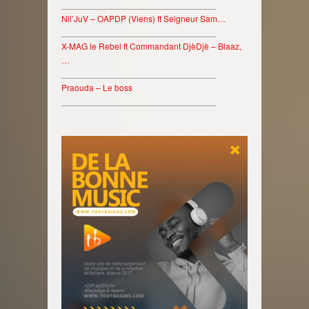
________________________________
Nil’JuV – OAPDP (Viens) ft Seigneur Sam…
________________________________
X-MAG le Rebel ft Commandant DjèDjè – Blaaz,
…
________________________________
Praouda – Le boss
________________________________