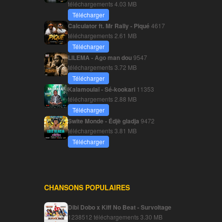
téléchargements
4.03 MB
Télécharger
Calculator ft. Mr Rally - Piqué
4617
téléchargements
2.61 MB
Télécharger
LILEMA - Ago man dou
9547
téléchargements
3.72 MB
Télécharger
Kalamoulaï - Sé-kookari
11353
téléchargements
2.88 MB
Télécharger
Swite Monde - Édjè gladja
9472
téléchargements
3.81 MB
Télécharger
CHANSONS POPULAIRES
Dibi Dobo x Kiff No Beat - Survoltage
1238512 téléchargements
3.30 MB