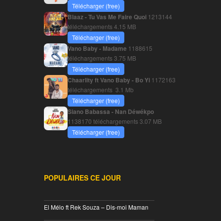
Télécharger (free)
Blaaz - Tu Vas Me Faire Quoi
1213144
téléchargements
4.15 MB
Télécharger (free)
Vano Baby - Madame
1188615
téléchargements
3.75 MB
Télécharger (free)
Chaarlity ft Vano Baby - Bo Yi
1172163
téléchargements
3.1 Mb
Télécharger (free)
Siano Babassa - Nan Déwékpo
1138170 téléchargements
3.07 MB
Télécharger (free)
POPULAIRES CE JOUR
________________________________
El Mélo ft Rek Souza – Dis-moi Maman
________________________________