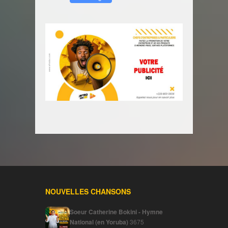
NOUVELLES CHANSONS
Soeur Catherine Bokini - Hymne
National (en Yoruba)
3675