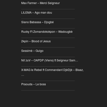
Max Farmer – Merci Seigneur
________________________________
LILEMA – Ago man dou
________________________________
Siano Babassa – Djogbé
________________________________
Rucky Ft Zomandokokpon – Wadougbè
________________________________
2kpin – Blood of Jesus
________________________________
Sessimè – Guigo
________________________________
Nil’JuV – OAPDP (Viens) ft Seigneur Sam…
________________________________
X-MAG le Rebel ft Commandant DjèDjè – Blaaz,
…
________________________________
Praouda – Le boss
________________________________