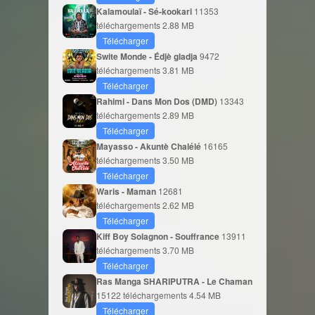
Kalamoulaï - Sé-kookari
11353
téléchargements
2.88 MB
Télécharger
Swite Monde - Édjè gladja
9472
téléchargements
3.81 MB
Télécharger
Rahimi - Dans Mon Dos (DMD)
13343
téléchargements
2.89 MB
Télécharger
Mayasso - Akuntè Chalélé
16165
téléchargements
3.50 MB
Télécharger
Waris - Maman
12681
téléchargements
2.62 MB
Télécharger
Kiff Boy Solagnon - Souffrance
13911
téléchargements
3.70 MB
Télécharger
Ras Manga SHARIPUTRA - Le Chaman
15122 téléchargements
4.54 MB
Télécharger