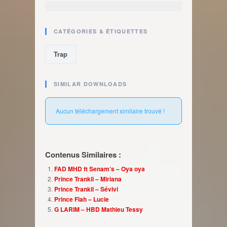
CATÉGORIES & ÉTIQUETTES
Trap
SIMILAR DOWNLOADS
Aucun téléchargement similaire trouvé !
Contenus Similaires :
FAD MHD ft Senam’s – Oya oya
Prince Trankil – Miriana
Prince Trankil – Sévivi
Prince Flah – Lucie
G LARIM – HBD Mathieu Tessy