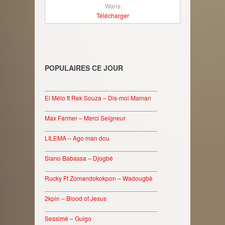
Waris
Télécharger
POPULAIRES CE JOUR
________________________________
El Mélo ft Rek Souza – Dis-moi Maman
________________________________
Max Farmer – Merci Seigneur
________________________________
LILEMA – Ago man dou
________________________________
Siano Babassa – Djogbé
________________________________
Rucky Ft Zomandokokpon – Wadougbè
________________________________
2kpin – Blood of Jesus
________________________________
Sessimè – Guigo