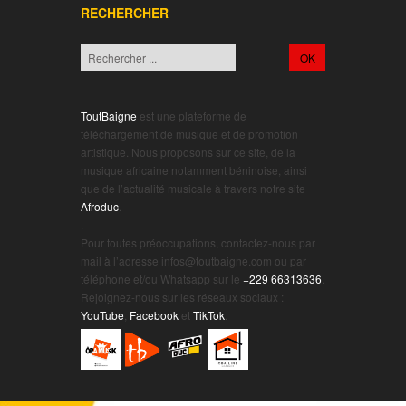
RECHERCHER
ToutBaigne
est une plateforme de
téléchargement de musique et de promotion
artistique. Nous proposons sur ce site, de la
musique africaine notamment béninoise, ainsi
que de l’actualité musicale à travers notre site
Afroduc
.
.
Pour toutes préoccupations, contactez-nous par
mail à l’adresse infos@toutbaigne.com ou par
téléphone et/ou Whatsapp sur le
+229 66313636
.
Rejoignez-nous sur les réseaux sociaux :
YouTube
,
Facebook
et
TikTok
.