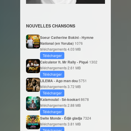
NOUVELLES CHANSONS
Soeur Catherine Bokini - Hymne
National (en Yoruba)
1076
téléchargements
4.03 MB
Télécharger
Calculator ft. Mr Rally - Piqué
1302
téléchargements
2.61 MB
Télécharger
LILEMA - Ago man dou
5751
téléchargements
3.72 MB
Télécharger
Kalamoulaï - Sé-kookari
8678
téléchargements
2.88 MB
Télécharger
Swite Monde - Édjè gladja
7324
téléchargements
3.81 MB
Télécharger