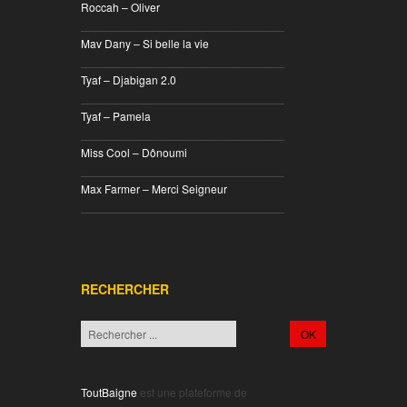
Roccah – Oliver
________________________________
Mav Dany – Si belle la vie
________________________________
Tyaf – Djabigan 2.0
________________________________
Tyaf – Pamela
________________________________
Miss Cool – Dônoumi
________________________________
Max Farmer – Merci Seigneur
________________________________
RECHERCHER
ToutBaigne
est une plateforme de