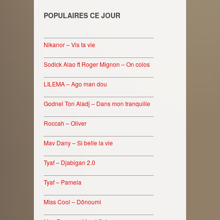
POPULAIRES CE JOUR
________________________________
Nikanor – Vis ta vie
________________________________
Sodick Alao ft Roger Mignon – On colos
________________________________
LILEMA – Ago man dou
________________________________
Godnel Ton Aladj – Dans mon tranquille
________________________________
Roccah – Oliver
________________________________
Mav Dany – Si belle la vie
________________________________
Tyaf – Djabigan 2.0
________________________________
Tyaf – Pamela
________________________________
Miss Cool – Dônoumi
________________________________