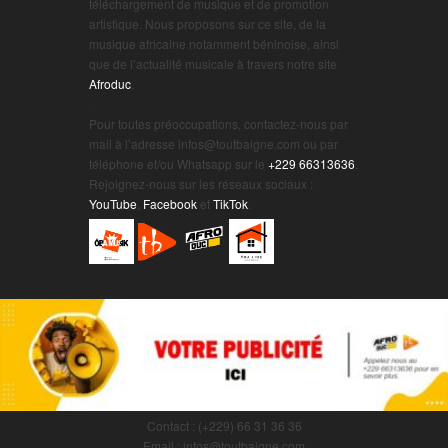
téléchargement de musique et de promotion
artistique. Nous proposons sur ce site, de la
musique africaine notamment béninoise, ainsi
que de l’actualité musicale à travers notre site
Afroduc
.
.
Pour toutes préoccupations, contactez-nous par
mail à l’adresse infos@toutbaigne.com ou par
téléphone et/ou Whatsapp sur le
+229 66313636
.
Rejoignez-nous sur les réseaux sociaux :
YouTube
,
Facebook
et
TikTok
.
Contact : (+229) 66 31 36 36
Email : infos@toutbaigne.com