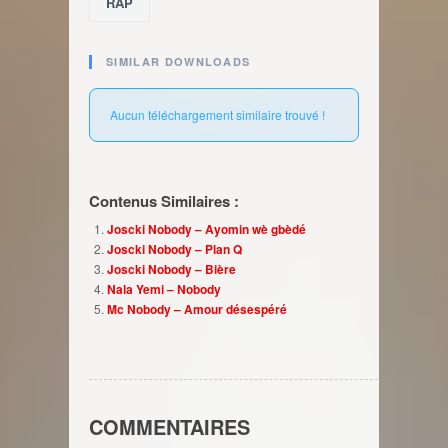
RAP
SIMILAR DOWNLOADS
Aucun téléchargement similaire trouvé !
Contenus Similaires :
Joscki Nobody – Ayomin wè gbèdé
Joscki Nobody – Plan Q
Joscki Nobody – Bière
Nala Yemi – Nobody
Mc Nobody – Amour désespéré
COMMENTAIRES