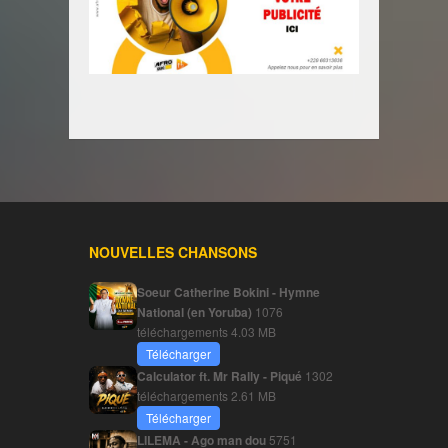
NOUVELLES CHANSONS
Soeur Catherine Bokini - Hymne
National (en Yoruba)
1076
téléchargements
4.03 MB
Télécharger
Calculator ft. Mr Rally - Piqué
1302
téléchargements
2.61 MB
Télécharger
LILEMA - Ago man dou
5751