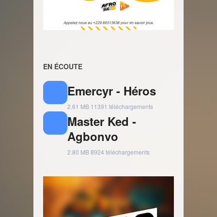
EN ÉCOUTE
Emercyr - Héros
2.61 MB
11391 téléchargements
Master Ked -
Agbonvo
2.80 MB
8924 téléchargements