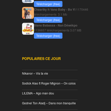
Télécharger (free)
Chaarlity ft Vano Baby - Bo Yi
1170446
téléchargements
3.1 Mb
Télécharger (free)
Siano Babassa - Nan Déwékpo
1136657 téléchargements
3.07 MB
Télécharger (free)
POPULAIRES CE JOUR
________________________________
Nikanor – Vis ta vie
________________________________
Sodick Alao ft Roger Mignon – On colos
________________________________
LILEMA – Ago man dou
________________________________
Godnel Ton Aladj – Dans mon tranquille
________________________________