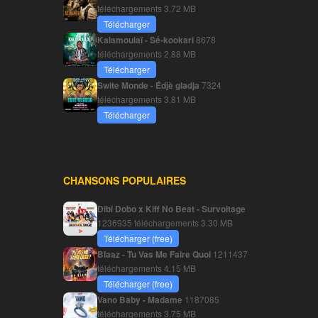
téléchargements
3.72 MB
Télécharger
Kalamoulaï - Sé-kookari
8678
téléchargements
2.88 MB
Télécharger
Swite Monde - Édjè gladja
7324
téléchargements
3.81 MB
Télécharger
CHANSONS POPULAIRES
Dibi Dobo x Kiff No Beat - Survoltage
1236935 téléchargements
3.30 MB
Télécharger (free)
Blaaz - Tu Vas Me Faire Quoi
1211437
téléchargements
4.15 MB
Télécharger (free)
Vano Baby - Madame
1187085
téléchargements
3.75 MB