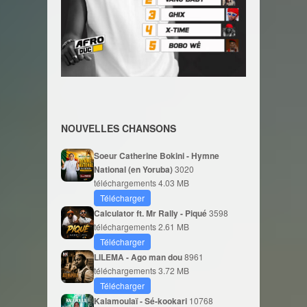
NOUVELLES CHANSONS
Soeur Catherine Bokini - Hymne
National (en Yoruba)
3020
téléchargements
4.03 MB
Télécharger
Calculator ft. Mr Rally - Piqué
3598
téléchargements
2.61 MB
Télécharger
LILEMA - Ago man dou
8961
téléchargements
3.72 MB
Télécharger
Kalamoulaï - Sé-kookari
10768