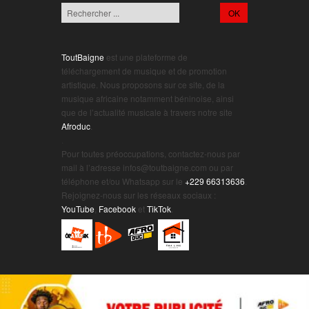
ToutBaigne
est une plateforme de
téléchargement de musique et de promotion
artistique. Nous proposons sur ce site, de la
musique africaine notamment béninoise, ainsi
que de l’actualité musicale à travers notre site
Afroduc
.
.
Pour toutes préoccupations, contactez-nous par
mail à l’adresse infos@toutbaigne.com ou par
téléphone et/ou Whatsapp sur le
+229 66313636
.
Rejoignez-nous sur les réseaux sociaux :
YouTube
,
Facebook
et
TikTok
.