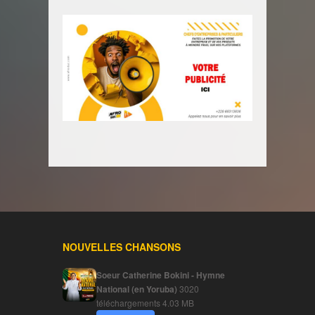
NOUVELLES CHANSONS
Soeur Catherine Bokini - Hymne
National (en Yoruba)
3020
téléchargements
4.03 MB