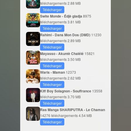
téléchargements
2.88 MB
Télécharger
Swite Monde - Édjè gladja
8975
téléchargements
3.81 MB
Télécharger
Rahimi - Dans Mon Dos (DMD)
11230
téléchargements
2.89 MB
Télécharger
Mayasso - Akuntè Chalélé
15821
téléchargements
3.50 MB
Télécharger
Waris - Maman
12373
téléchargements
2.62 MB
Télécharger
Kiff Boy Solagnon - Souffrance
13558
téléchargements
3.70 MB
Télécharger
Ras Manga SHARIPUTRA - Le Chaman
14276 téléchargements
4.54 MB
Télécharger