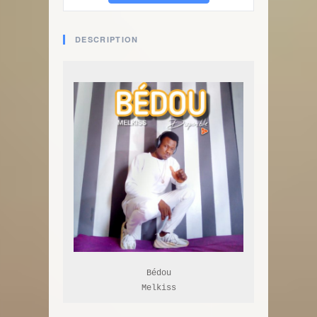
DESCRIPTION
Bédou

Melkiss