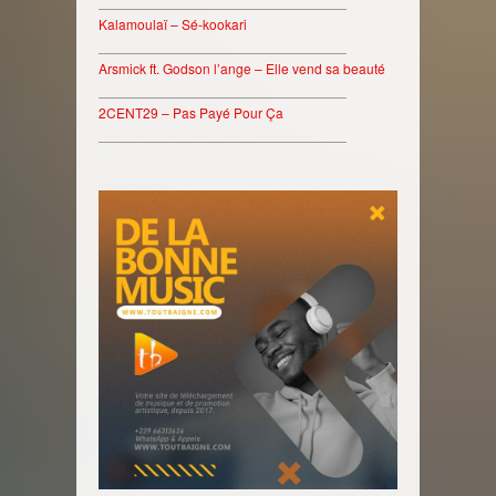
________________________________
Kalamoulaï – Sé-kookari
________________________________
Arsmick ft. Godson l’ange – Elle vend sa beauté
________________________________
2CENT29 – Pas Payé Pour Ça
________________________________