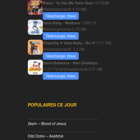
Blaaz - Tu Vas Me Faire Quoi
1212698
téléchargements
4.15 MB
Télécharger (free)
Vano Baby - Madame
1188176
téléchargements
3.75 MB
Télécharger (free)
Chaarlity ft Vano Baby - Bo Yi
1171768
téléchargements
3.1 Mb
Télécharger (free)
Siano Babassa - Nan Déwékpo
1137776 téléchargements
3.07 MB
Télécharger (free)
POPULAIRES CE JOUR
________________________________
2kpin – Blood of Jesus
________________________________
Dibi Dobo – Assitché