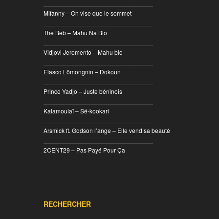
________________________________
Mifanny – On vise que le sommet
________________________________
The Beb – Mahu Na Blo
________________________________
Vidjovi Jeremento – Mahu blo
________________________________
Elasco Lômongnin – Dokoun
________________________________
Prince Yadjo – Juste béninois
________________________________
Kalamoulaï – Sé-kookari
________________________________
Arsmick ft. Godson l’ange – Elle vend sa beauté
________________________________
2CENT29 – Pas Payé Pour Ça
________________________________
RECHERCHER