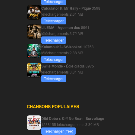
Télécharger
Calculator ft. Mr Rally - Piqué
3598
téléchargements
2.61 MB
Télécharger
LILEMA - Ago man dou
8961
téléchargements
3.72 MB
Télécharger
Kalamoulaï - Sé-kookari
10768
téléchargements
2.88 MB
Télécharger
Swite Monde - Édjè gladja
8975
téléchargements
3.81 MB
Télécharger
CHANSONS POPULAIRES
Dibi Dobo x Kiff No Beat - Survoltage
1238155 téléchargements
3.30 MB
Télécharger (free)