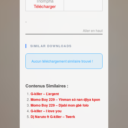
Triompha
Télécharger
.
Aller en haut
SIMILAR DOWNLOADS
Aucun téléchargement similaire trouvé !
Contenus Similaires :
G-killer – L’argent
Momo Boy 229 – Yinman sô nan djiya kpon
Momo Boy 229 – Djabi mon gbè folo
G-killer – I love you
Dj Naruto ft G-killer – Twerk