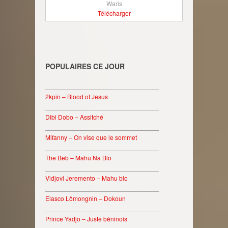
Waris
Télécharger
POPULAIRES CE JOUR
________________________________
2kpin – Blood of Jesus
________________________________
Dibi Dobo – Assitché
________________________________
Mifanny – On vise que le sommet
________________________________
The Beb – Mahu Na Blo
________________________________
Vidjovi Jeremento – Mahu blo
________________________________
Elasco Lômongnin – Dokoun
________________________________
Prince Yadjo – Juste béninois