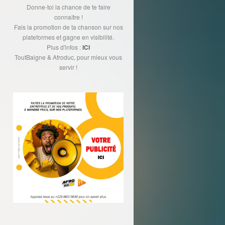
Donne-toi la chance de te faire
connaître !
Fais la promotion de ta chanson sur nos
plateformes et gagne en visibilité.
Plus d'infos :
ICI
ToutBaigne & Afroduc, pour mieux vous
servir !