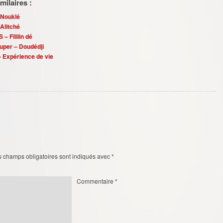
ilaires :
 Nouklé
 Alitché
– Fililin dé
Super – Doudédji
– Expérience de vie
s champs obligatoires sont indiqués avec
*
Commentaire
*