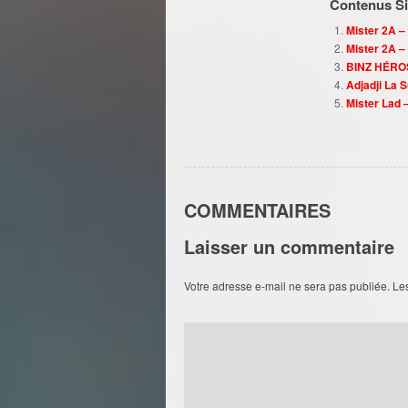
Contenus Sim
Mister 2A –
Mister 2A –
BINZ HÉROS 
Adjadji La 
Mister Lad 
COMMENTAIRES
Laisser un commentaire
Votre adresse e-mail ne sera pas publiée.
Le