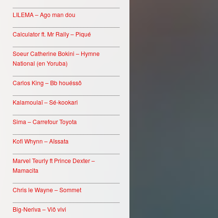
________________________________
LILEMA – Ago man dou
________________________________
Calculator ft. Mr Rally – Piqué
________________________________
Soeur Catherine Bokini – Hymne
National (en Yoruba)
________________________________
Carlos King – Bb houéssô
________________________________
Kalamoulaï – Sé-kookari
________________________________
Sima – Carrefour Toyota
________________________________
Kofi Whynn – Aïssata
________________________________
Marvel Teurly ft Prince Dexter –
Mamacita
________________________________
Chris le Wayne – Sommet
________________________________
Big-Neriva – Viô vivi