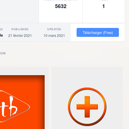
5632
1
PUBLISHED
UPDATED
OR
Télécharger (Free)
Baigne
21 février 2021
10 mars 2021
ION