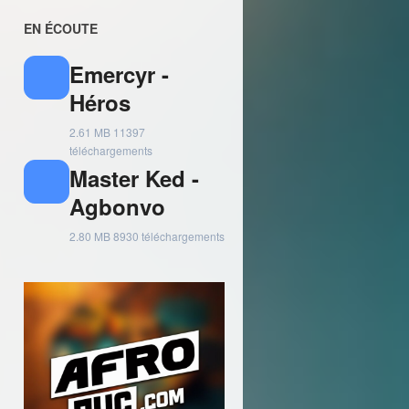
EN ÉCOUTE
Emercyr -
Héros
2.61 MB
11397
téléchargements
Master Ked -
Agbonvo
2.80 MB
8930 téléchargements