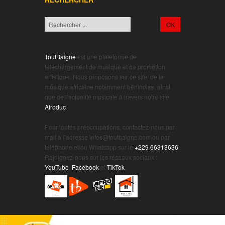
ToutBaigne
est une plateforme de
téléchargement de musique et de promotion
artistique. Nous proposons sur ce site, de la
musique africaine notamment béninoise, ainsi
que de l’actualité musicale à travers notre site
Afroduc
.
.
Pour toutes préoccupations, contactez-nous par
mail à l’adresse infos@toutbaigne.com ou par
téléphone et/ou Whatsapp sur le
+229 66313636
.
Rejoignez-nous sur les réseaux sociaux :
YouTube
,
Facebook
et
TikTok
.