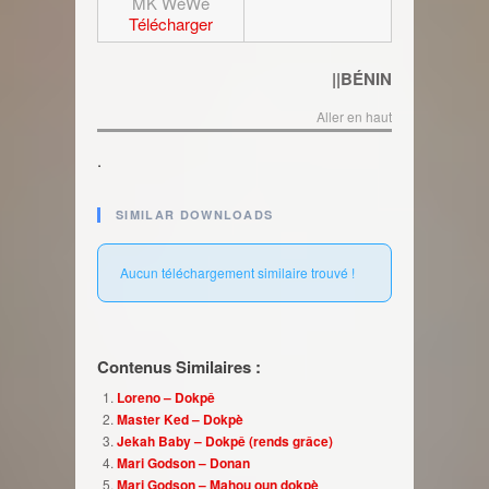
MK WéWé
Télécharger
||BÉNIN
Aller en haut
.
SIMILAR DOWNLOADS
Aucun téléchargement similaire trouvé !
Contenus Similaires :
Loreno – Dokpê
Master Ked – Dokpè
Jekah Baby – Dokpê (rends grâce)
Mari Godson – Donan
Mari Godson – Mahou oun dokpè