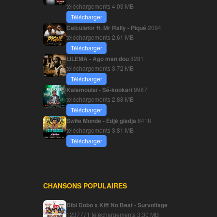
téléchargements
4.03 MB
Télécharger
Calculator ft. Mr Rally - Piqué
2094
téléchargements
2.61 MB
Télécharger
LILEMA - Ago man dou
8281
téléchargements
3.72 MB
Télécharger
Kalamoulaï - Sé-kookari
9987
téléchargements
2.88 MB
Télécharger
Swite Monde - Édjè gladja
8418
téléchargements
3.81 MB
Télécharger
CHANSONS POPULAIRES
Dibi Dobo x Kiff No Beat - Survoltage
1237771 téléchargements
3.30 MB