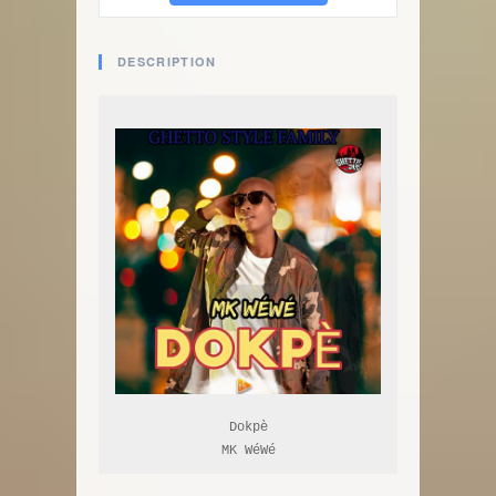
DESCRIPTION
Dokpè

MK WéWé