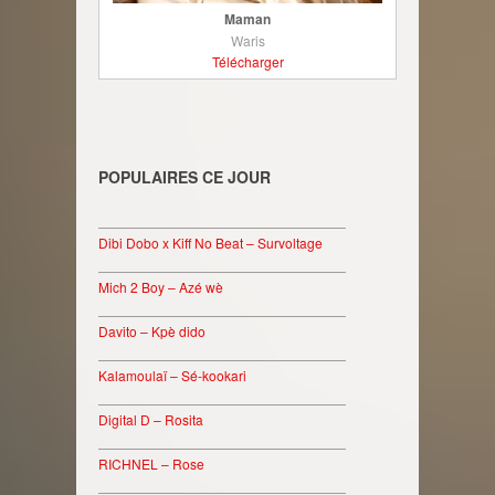
Maman
Waris
Télécharger
POPULAIRES CE JOUR
________________________________
Dibi Dobo x Kiff No Beat – Survoltage
________________________________
Mich 2 Boy – Azé wè
________________________________
Davito – Kpè dido
________________________________
Kalamoulaï – Sé-kookari
________________________________
Digital D – Rosita
________________________________
RICHNEL – Rose
________________________________