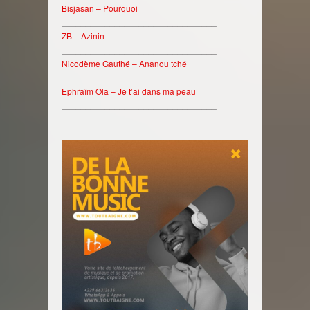
Bisjasan – Pourquoi
________________________________
ZB – Azinin
________________________________
Nicodème Gauthé – Ananou tché
________________________________
Ephraïm Ola – Je t’ai dans ma peau
________________________________