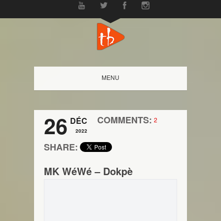
MENU
26
COMMENTS:
DÉC
2
2022
SHARE:
MK WéWé – Dokpè