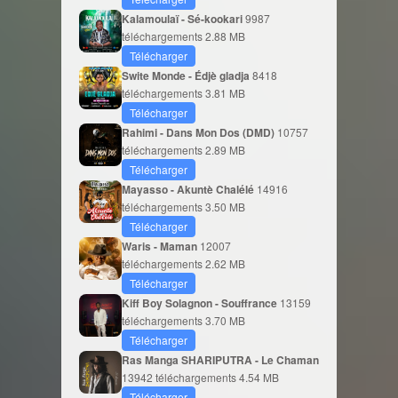
Kalamoulaï - Sé-kookari
9987
téléchargements
2.88 MB
Télécharger
Swite Monde - Édjè gladja
8418
téléchargements
3.81 MB
Télécharger
Rahimi - Dans Mon Dos (DMD)
10757
téléchargements
2.89 MB
Télécharger
Mayasso - Akuntè Chalélé
14916
téléchargements
3.50 MB
Télécharger
Waris - Maman
12007
téléchargements
2.62 MB
Télécharger
Kiff Boy Solagnon - Souffrance
13159
téléchargements
3.70 MB
Télécharger
Ras Manga SHARIPUTRA - Le Chaman
13942 téléchargements
4.54 MB
Télécharger