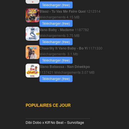
Télécharger (free)
Blaaz - Tu Vas Me Faire Quoi
1212314
téléchargements
4.15 MB
Télécharger (free)
Vano Baby - Madame
1187782
téléchargements
3.75 MB
Télécharger (free)
Chaarlity ft Vano Baby - Bo Yi
1171330
téléchargements
3.1 Mb
Télécharger (free)
Siano Babassa - Nan Déwékpo
1137421 téléchargements
3.07 MB
Télécharger (free)
POPULAIRES CE JOUR
________________________________
Dibi Dobo x Kiff No Beat – Survoltage
________________________________