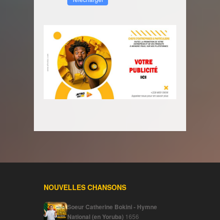
NOUVELLES CHANSONS
Soeur Catherine Bokini - Hymne
National (en Yoruba)
1656