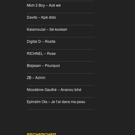
Mich 2 Boy – Azé wè
________________________________
Davito – Kpè dido
________________________________
Kalamoulaï – Sé-kookari
________________________________
Digital D – Rosita
________________________________
RICHNEL – Rose
________________________________
Bisjasan – Pourquoi
________________________________
ZB – Azinin
________________________________
Nicodème Gauthé – Ananou tché
________________________________
Ephraïm Ola – Je t’ai dans ma peau
________________________________
RECHERCHER