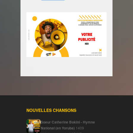
NOUVELLES CHANSONS
Soeur Catherine Bokini - Hymne
National (en Yoruba)
1409