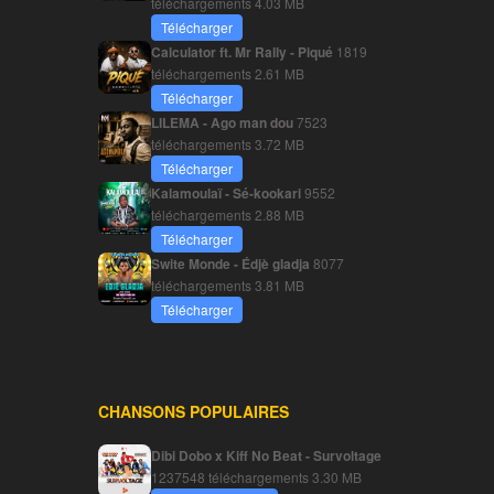
téléchargements
4.03 MB
Télécharger
Calculator ft. Mr Rally - Piqué
1819
téléchargements
2.61 MB
Télécharger
LILEMA - Ago man dou
7523
téléchargements
3.72 MB
Télécharger
Kalamoulaï - Sé-kookari
9552
téléchargements
2.88 MB
Télécharger
Swite Monde - Édjè gladja
8077
téléchargements
3.81 MB
Télécharger
CHANSONS POPULAIRES
Dibi Dobo x Kiff No Beat - Survoltage
1237548 téléchargements
3.30 MB