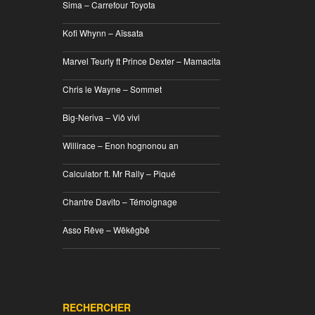
Sima – Carrefour Toyota
________________________________
Kofi Whynn – Aïssata
________________________________
Marvel Teurly ft Prince Dexter – Mamacita
________________________________
Chris le Wayne – Sommet
________________________________
Big-Neriva – Viô vivi
________________________________
Willirace – Enon hognonou an
________________________________
Calculator ft. Mr Rally – Piqué
________________________________
Chantre Davito – Témoignage
________________________________
Asso Rêve – Wêkêgbê
________________________________
RECHERCHER