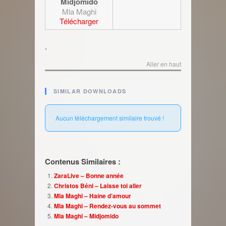
Midjomido
Mla Maghi
Télécharger
.
Aller en haut
SIMILAR DOWNLOADS
Aucun téléchargement similaire trouvé !
Contenus Similaires :
ZaraLive – Bonne année
Christos Béni – Laisse toi aller
Mla Maghi – Haine d’amour
Mla Maghi – Rendez-vous au sommet
Mla Maghi – Midjomido