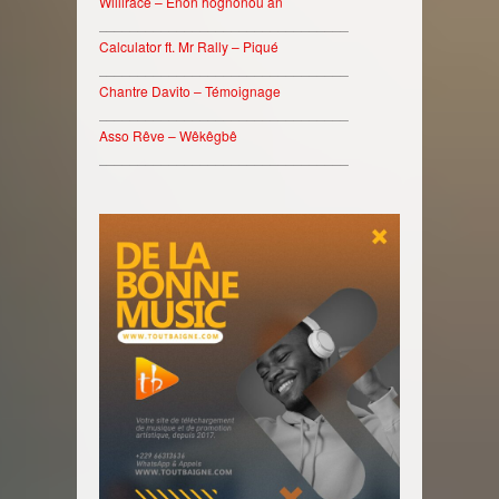
Willirace – Enon hognonou an
________________________________
Calculator ft. Mr Rally – Piqué
________________________________
Chantre Davito – Témoignage
________________________________
Asso Rêve – Wêkêgbê
________________________________