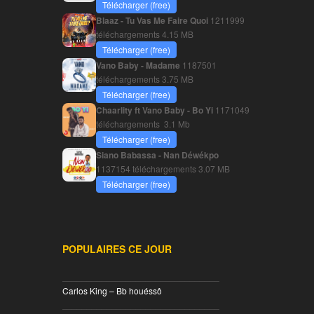
Télécharger (free)
Blaaz - Tu Vas Me Faire Quoi
1211999
téléchargements
4.15 MB
Télécharger (free)
Vano Baby - Madame
1187501
téléchargements
3.75 MB
Télécharger (free)
Chaarlity ft Vano Baby - Bo Yi
1171049
téléchargements
3.1 Mb
Télécharger (free)
Siano Babassa - Nan Déwékpo
1137154 téléchargements
3.07 MB
Télécharger (free)
POPULAIRES CE JOUR
________________________________
Carlos King – Bb houéssô
________________________________