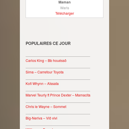
Maman
Waris
Télécharger
POPULAIRES CE JOUR
________________________________
Carlos King – Bb houéssô
________________________________
Sima – Carrefour Toyota
________________________________
Kofi Whynn – Aïssata
________________________________
Marvel Teurly ft Prince Dexter – Mamacita
________________________________
Chris le Wayne – Sommet
________________________________
Big-Neriva – Viô vivi
________________________________