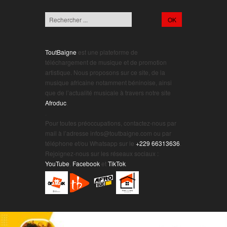
ToutBaigne
est une plateforme de
téléchargement de musique et de promotion
artistique. Nous proposons sur ce site, de la
musique africaine notamment béninoise, ainsi
que de l’actualité musicale à travers notre site
Afroduc
.
.
Pour toutes préoccupations, contactez-nous par
mail à l’adresse infos@toutbaigne.com ou par
téléphone et/ou Whatsapp sur le
+229 66313636
.
Rejoignez-nous sur les réseaux sociaux :
YouTube
,
Facebook
et
TikTok
.