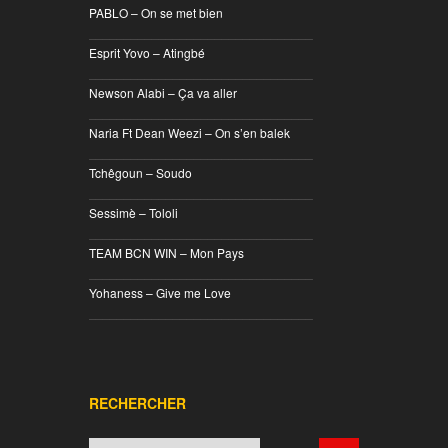
PABLO – On se met bien
________________________________
Esprit Yovo – Atingbé
________________________________
Newson Alabi – Ça va aller
________________________________
Naria Ft Dean Weezi – On s’en balek
________________________________
Tchêgoun – Soudo
________________________________
Sessimè – Tololi
________________________________
TEAM BCN WIN – Mon Pays
________________________________
Yohaness – Give me Love
________________________________
RECHERCHER