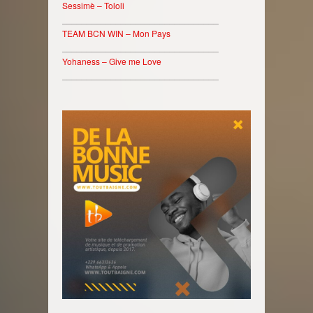
Sessimè – Tololi
________________________________
TEAM BCN WIN – Mon Pays
________________________________
Yohaness – Give me Love
________________________________