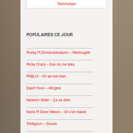
Télécharger
POPULAIRES CE JOUR
________________________________
Rucky Ft Zomandokokpon – Wadougbè
________________________________
Ricky Crazy – Eso no me toka
________________________________
PABLO – On se met bien
________________________________
Esprit Yovo – Atingbé
________________________________
Newson Alabi – Ça va aller
________________________________
Naria Ft Dean Weezi – On s’en balek
________________________________
Tchêgoun – Soudo
________________________________