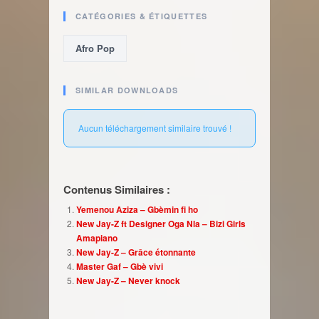
CATÉGORIES & ÉTIQUETTES
Afro Pop
SIMILAR DOWNLOADS
Aucun téléchargement similaire trouvé !
Contenus Similaires :
Yemenou Aziza – Gbèmin fi ho
New Jay-Z ft Designer Oga Nla – Bizi Girls
Amapiano
New Jay-Z – Grâce étonnante
Master Gaf – Gbè vivi
New Jay-Z – Never knock