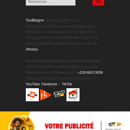
ToutBaigne
est une plateforme de
téléchargement de musique et de promotion
artistique. Nous proposons sur ce site, de la
musique africaine notamment béninoise, ainsi
que de l’actualité musicale à travers notre site
Afroduc
.
.
Pour toutes préoccupations, contactez-nous par
mail à l’adresse infos@toutbaigne.com ou par
téléphone et/ou Whatsapp sur le
+229 66313636
.
Rejoignez-nous sur les réseaux sociaux :
YouTube
,
Facebook
et
TikTok
.