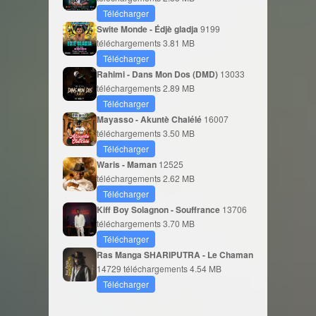
Télécharger
Swite Monde - Édjè gladja
9199
téléchargements
3.81 MB
Télécharger
Rahimi - Dans Mon Dos (DMD)
13033
téléchargements
2.89 MB
Télécharger
Mayasso - Akuntè Chalélé
16007
téléchargements
3.50 MB
Télécharger
Waris - Maman
12525
téléchargements
2.62 MB
Télécharger
Kiff Boy Solagnon - Souffrance
13706
téléchargements
3.70 MB
Télécharger
Ras Manga SHARIPUTRA - Le Chaman
14729 téléchargements
4.54 MB
Télécharger