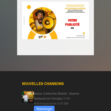
NOUVELLES CHANSONS
Soeur Catherine Bokini - Hymne
National (en Yoruba)
3199
téléchargements
4.03 MB
Télécharger