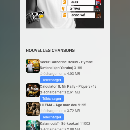
NOUVELLES CHANSONS
Soeur Catherine Bokini - Hymne
National (en Yoruba)
3199
téléchargements
4.03 MB
Télécharger
Calculator ft. Mr Rally - Piqué
3748
téléchargements
2.61 MB
Télécharger
LILEMA - Ago man dou
9195
téléchargements
3.72 MB
Télécharger
Kalamoulaï - Sé-kookari
11002
téléchargements
2.88 MB