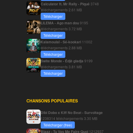
Calculator ft. Mr Rally - Piqué
3748
téléchargements
2.61 MB
Télécharger
LILEMA - Ago man dou
9195
téléchargements
3.72 MB
Télécharger
Kalamoulaï - Sé-kookari
11002
téléchargements
2.88 MB
Télécharger
Swite Monde - Édjè gladja
9199
téléchargements
3.81 MB
Télécharger
CHANSONS POPULAIRES
Dibi Dobo x Kiff No Beat - Survoltage
1238314 téléchargements
3.30 MB
Télécharger (free)
Blaaz - Tu Vas Me Faire Quoi
1212937