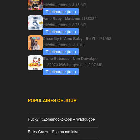
téléchargements
4.15 MB
Télécharger (free)
Vano Baby - Madame
1188384
téléchargements
3.75 MB
Télécharger (free)
Chaarlity ft Vano Baby - Bo Yi
1171952
téléchargements
3.1 Mb
Télécharger (free)
Siano Babassa - Nan Déwékpo
1137973 téléchargements
3.07 MB
Télécharger (free)
POPULAIRES CE JOUR
________________________________
Rucky Ft Zomandokokpon – Wadougbè
________________________________
Ricky Crazy – Eso no me toka
________________________________