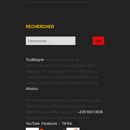
________________________________
RECHERCHER
ToutBaigne
est une plateforme de
téléchargement de musique et de promotion
artistique. Nous proposons sur ce site, de la
musique africaine notamment béninoise, ainsi
que de l’actualité musicale à travers notre site
Afroduc
.
.
Pour toutes préoccupations, contactez-nous par
mail à l’adresse infos@toutbaigne.com ou par
téléphone et/ou Whatsapp sur le
+229 66313636
.
Rejoignez-nous sur les réseaux sociaux :
YouTube
,
Facebook
et
TikTok
.