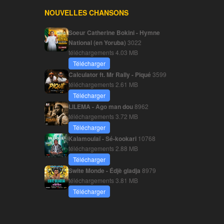
NOUVELLES CHANSONS
Soeur Catherine Bokini - Hymne
National (en Yoruba)
3022
téléchargements
4.03 MB
Télécharger
Calculator ft. Mr Rally - Piqué
3599
téléchargements
2.61 MB
Télécharger
LILEMA - Ago man dou
8962
téléchargements
3.72 MB
Télécharger
Kalamoulaï - Sé-kookari
10768
téléchargements
2.88 MB
Télécharger
Swite Monde - Édjè gladja
8979
téléchargements
3.81 MB
Télécharger