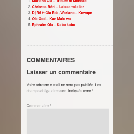
Mariano Ola – Tribute to Mohbad
Christos Béni – Laisse toi aller
Dj R6 ft Ola Eda, Wariano – Kowope
Ola God – Kan Malo wa
Ephraïm Ola – Kabo kabo
COMMENTAIRES
Laisser un commentaire
Votre adresse e-mail ne sera pas publiée.
Les
champs obligatoires sont indiqués avec
*
Commentaire
*