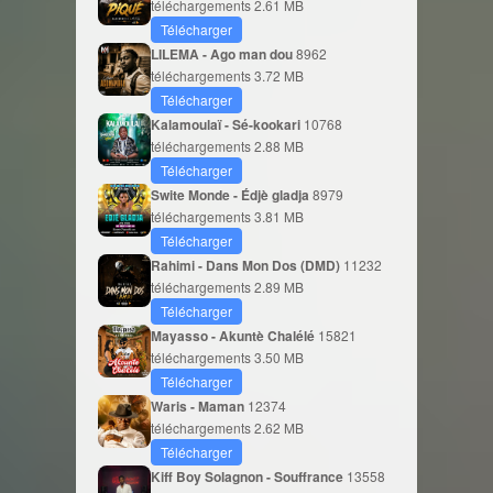
téléchargements
2.61 MB
Télécharger
LILEMA - Ago man dou
8962
téléchargements
3.72 MB
Télécharger
Kalamoulaï - Sé-kookari
10768
téléchargements
2.88 MB
Télécharger
Swite Monde - Édjè gladja
8979
téléchargements
3.81 MB
Télécharger
Rahimi - Dans Mon Dos (DMD)
11232
téléchargements
2.89 MB
Télécharger
Mayasso - Akuntè Chalélé
15821
téléchargements
3.50 MB
Télécharger
Waris - Maman
12374
téléchargements
2.62 MB
Télécharger
Kiff Boy Solagnon - Souffrance
13558