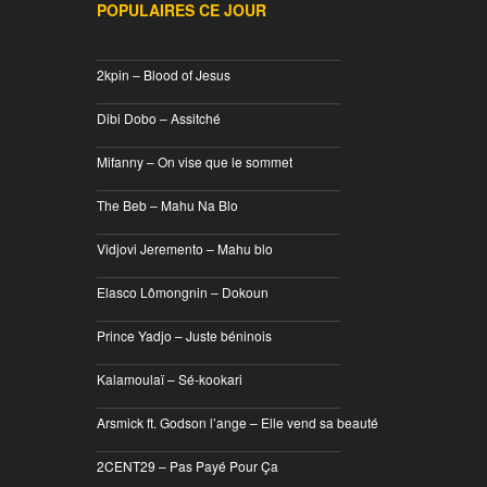
POPULAIRES CE JOUR
________________________________
2kpin – Blood of Jesus
________________________________
Dibi Dobo – Assitché
________________________________
Mifanny – On vise que le sommet
________________________________
The Beb – Mahu Na Blo
________________________________
Vidjovi Jeremento – Mahu blo
________________________________
Elasco Lômongnin – Dokoun
________________________________
Prince Yadjo – Juste béninois
________________________________
Kalamoulaï – Sé-kookari
________________________________
Arsmick ft. Godson l’ange – Elle vend sa beauté
________________________________
2CENT29 – Pas Payé Pour Ça