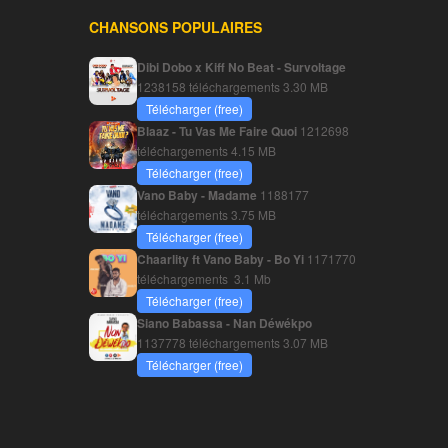
CHANSONS POPULAIRES
Dibi Dobo x Kiff No Beat - Survoltage
1238158 téléchargements
3.30 MB
Télécharger (free)
Blaaz - Tu Vas Me Faire Quoi
1212698
téléchargements
4.15 MB
Télécharger (free)
Vano Baby - Madame
1188177
téléchargements
3.75 MB
Télécharger (free)
Chaarlity ft Vano Baby - Bo Yi
1171770
téléchargements
3.1 Mb
Télécharger (free)
Siano Babassa - Nan Déwékpo
1137778 téléchargements
3.07 MB
Télécharger (free)