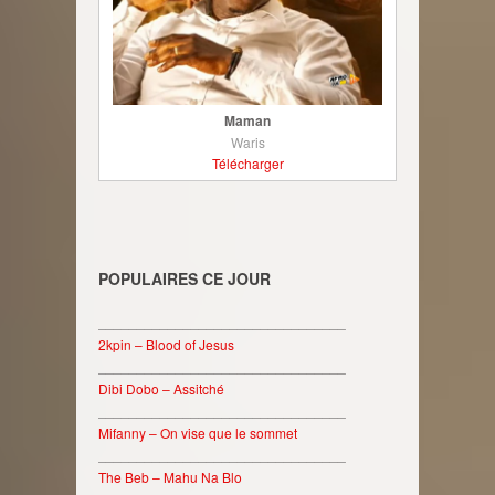
Maman
Waris
Télécharger
POPULAIRES CE JOUR
________________________________
2kpin – Blood of Jesus
________________________________
Dibi Dobo – Assitché
________________________________
Mifanny – On vise que le sommet
________________________________
The Beb – Mahu Na Blo