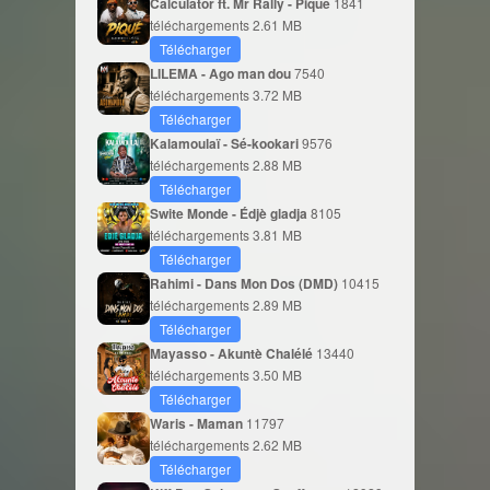
Calculator ft. Mr Rally - Piqué
1841
téléchargements
2.61 MB
Télécharger
LILEMA - Ago man dou
7540
téléchargements
3.72 MB
Télécharger
Kalamoulaï - Sé-kookari
9576
téléchargements
2.88 MB
Télécharger
Swite Monde - Édjè gladja
8105
téléchargements
3.81 MB
Télécharger
Rahimi - Dans Mon Dos (DMD)
10415
téléchargements
2.89 MB
Télécharger
Mayasso - Akuntè Chalélé
13440
téléchargements
3.50 MB
Télécharger
Waris - Maman
11797
téléchargements
2.62 MB
Télécharger