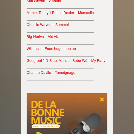
Kofi Whynn – Aïssata
________________________________
Marvel Teurly ft Prince Dexter – Mamacita
________________________________
Chris le Wayne – Sommet
________________________________
Big-Neriva – Viô vivi
________________________________
Willirace – Enon hognonou an
________________________________
Geogrouf ft D-Blue, Manzor, Bobo Wê – My Party
________________________________
Chantre Davito – Témoignage
________________________________