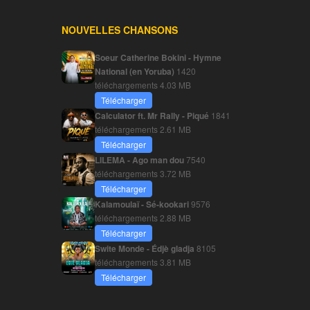
NOUVELLES CHANSONS
Soeur Catherine Bokini - Hymne
National (en Yoruba)
1420
téléchargements
4.03 MB
Télécharger
Calculator ft. Mr Rally - Piqué
1841
téléchargements
2.61 MB
Télécharger
LILEMA - Ago man dou
7540
téléchargements
3.72 MB
Télécharger
Kalamoulaï - Sé-kookari
9576
téléchargements
2.88 MB
Télécharger
Swite Monde - Édjè gladja
8105
téléchargements
3.81 MB
Télécharger