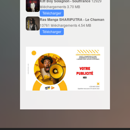
Kiff Boy Solagnon - Souffrance
12929
téléchargements
3.70 MB
Télécharger
Ras Manga SHARIPUTRA - Le Chaman
13761 téléchargements
4.54 MB
Télécharger