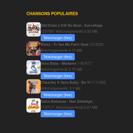
CHANSONS POPULAIRES
Dibi Dobo x Kiff No Beat - Survoltage
1237561 téléchargements
3.30 MB
Télécharger (free)
Blaaz - Tu Vas Me Faire Quoi
1212020
téléchargements
4.15 MB
Télécharger (free)
Vano Baby - Madame
1187517
téléchargements
3.75 MB
Télécharger (free)
Chaarlity ft Vano Baby - Bo Yi
1171063
téléchargements
3.1 Mb
Télécharger (free)
Siano Babassa - Nan Déwékpo
1137171 téléchargements
3.07 MB
Télécharger (free)