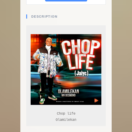
DESCRIPTION
Chop life

Olamilekan