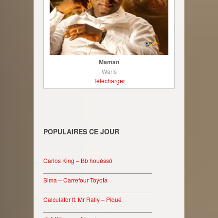
Maman
Waris
Télécharger
POPULAIRES CE JOUR
________________________________
Carlos King – Bb houéssô
________________________________
Sima – Carrefour Toyota
________________________________
Calculator ft. Mr Rally – Piqué
________________________________