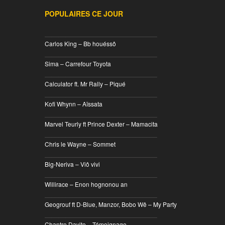
POPULAIRES CE JOUR
________________________________
Carlos King – Bb houéssô
________________________________
Sima – Carrefour Toyota
________________________________
Calculator ft. Mr Rally – Piqué
________________________________
Kofi Whynn – Aïssata
________________________________
Marvel Teurly ft Prince Dexter – Mamacita
________________________________
Chris le Wayne – Sommet
________________________________
Big-Neriva – Viô vivi
________________________________
Willirace – Enon hognonou an
________________________________
Geogrouf ft D-Blue, Manzor, Bobo Wê – My Party
________________________________
Chantre Davito – Témoignage