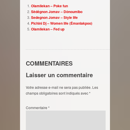
Olamilekan – Poke fun
Sèdégnon Jomav – Dônoumibo
Sedegnon Jomav – Style life
Pichini Dj – Women life (Émanlakpoo)
Olamilekan – Fed up
COMMENTAIRES
Laisser un commentaire
Votre adresse e-mail ne sera pas publiée.
Les
champs obligatoires sont indiqués avec
*
Commentaire
*