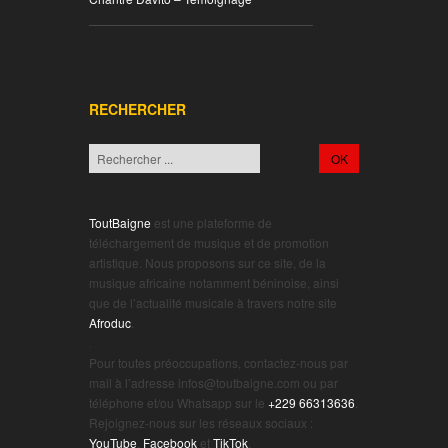
________________________________
RECHERCHER
ToutBaigne
est une plateforme de
téléchargement de musique et de promotion
artistique. Nous proposons sur ce site, de la
musique africaine notamment béninoise, ainsi
que de l’actualité musicale à travers notre site
Afroduc
.
.
Pour toutes préoccupations, contactez-nous par
mail à l’adresse infos@toutbaigne.com ou par
téléphone et/ou Whatsapp sur le
+229 66313636
.
Rejoignez-nous sur les réseaux sociaux :
YouTube
,
Facebook
et
TikTok
.