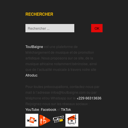
RECHERCHER
ToutBaigne
est une plateforme de
téléchargement de musique et de promotion
artistique. Nous proposons sur ce site, de la
musique africaine notamment béninoise, ainsi
que de l’actualité musicale à travers notre site
Afroduc
.
.
Pour toutes préoccupations, contactez-nous par
mail à l’adresse infos@toutbaigne.com ou par
téléphone et/ou Whatsapp sur le
+229 66313636
.
Rejoignez-nous sur les réseaux sociaux :
YouTube
,
Facebook
et
TikTok
.