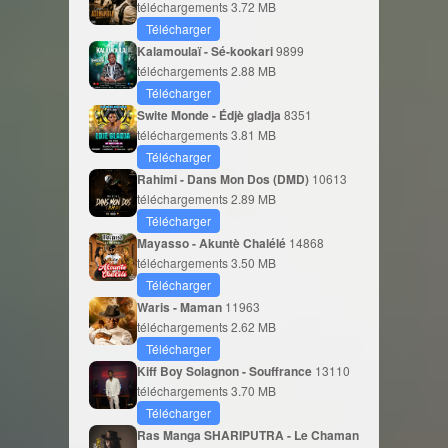
téléchargements
3.72 MB
Télécharger
Kalamoulaï - Sé-kookari
9899
téléchargements
2.88 MB
Télécharger
Swite Monde - Édjè gladja
8351
téléchargements
3.81 MB
Télécharger
Rahimi - Dans Mon Dos (DMD)
10613
téléchargements
2.89 MB
Télécharger
Mayasso - Akuntè Chalélé
14868
téléchargements
3.50 MB
Télécharger
Waris - Maman
11963
téléchargements
2.62 MB
Télécharger
Kiff Boy Solagnon - Souffrance
13110
téléchargements
3.70 MB
Télécharger
Ras Manga SHARIPUTRA - Le Chaman