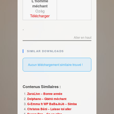
L'homme
méchant
Ozèg
Télécharger
.
Aller en haut
SIMILAR DOWNLOADS
Aucun téléchargement similaire trouvé !
Contenus Similaires :
ZaraLive – Bonne année
Delphano – Gbètô méchant
G-Emma ft WP BaBaJèJè – Simba
Christos Béni – Laisse toi aller
Ducan Pop – Ça va aller