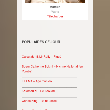
Maman
Waris
Télécharger
POPULAIRES CE JOUR
________________________________
Calculator ft. Mr Rally – Piqué
________________________________
Soeur Catherine Bokini – Hymne National (en
Yoruba)
________________________________
LILEMA – Ago man dou
________________________________
Kalamoulaï – Sé-kookari
________________________________
Carlos King – Bb houéssô
________________________________