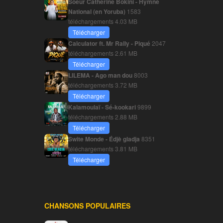
Soeur Catherine Bokini - Hymne
National (en Yoruba)
1583
téléchargements
4.03 MB
Télécharger
Calculator ft. Mr Rally - Piqué
2047
téléchargements
2.61 MB
Télécharger
LILEMA - Ago man dou
8003
téléchargements
3.72 MB
Télécharger
Kalamoulaï - Sé-kookari
9899
téléchargements
2.88 MB
Télécharger
Swite Monde - Édjè gladja
8351
téléchargements
3.81 MB
Télécharger
CHANSONS POPULAIRES