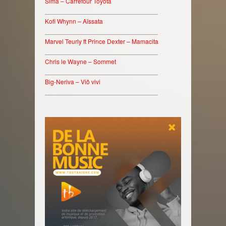
Sima – Carrefour Toyota
________________________________
Kofi Whynn – Aïssata
________________________________
Marvel Teurly ft Prince Dexter – Mamacita
________________________________
Chris le Wayne – Sommet
________________________________
Big-Neriva – Viô vivi
________________________________