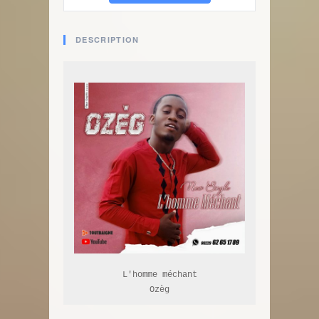
DESCRIPTION
L'homme méchant

Ozèg