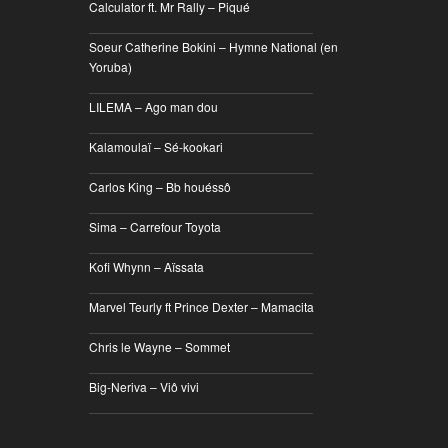
Calculator ft. Mr Rally – Piqué
________________________________
Soeur Catherine Bokini – Hymne National (en
Yoruba)
________________________________
LILEMA – Ago man dou
________________________________
Kalamoulaï – Sé-kookari
________________________________
Carlos King – Bb houéssô
________________________________
Sima – Carrefour Toyota
________________________________
Kofi Whynn – Aïssata
________________________________
Marvel Teurly ft Prince Dexter – Mamacita
________________________________
Chris le Wayne – Sommet
________________________________
Big-Neriva – Viô vivi
________________________________