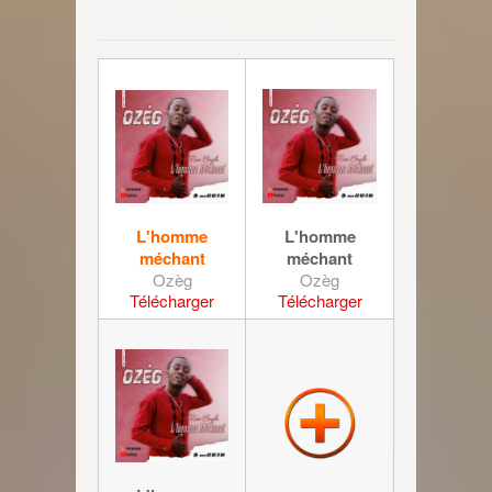
L'homme
L'homme
méchant
méchant
Ozèg
Ozèg
Télécharger
Télécharger