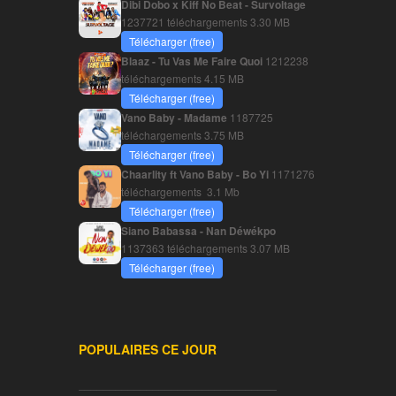
Dibi Dobo x Kiff No Beat - Survoltage
1237721 téléchargements
3.30 MB
Télécharger (free)
Blaaz - Tu Vas Me Faire Quoi
1212238
téléchargements
4.15 MB
Télécharger (free)
Vano Baby - Madame
1187725
téléchargements
3.75 MB
Télécharger (free)
Chaarlity ft Vano Baby - Bo Yi
1171276
téléchargements
3.1 Mb
Télécharger (free)
Siano Babassa - Nan Déwékpo
1137363 téléchargements
3.07 MB
Télécharger (free)
POPULAIRES CE JOUR
________________________________