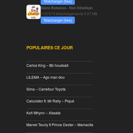
Télécharger (free)
Siano Babassa - Nan Déwékpo
1137213 téléchargements
3.07 MB
Télécharger (free)
POPULAIRES CE JOUR
________________________________
Carlos King – Bb houéssô
________________________________
LILEMA – Ago man dou
________________________________
Sima – Carrefour Toyota
________________________________
Calculator ft. Mr Rally – Piqué
________________________________
Kofi Whynn – Aïssata
________________________________
Marvel Teurly ft Prince Dexter – Mamacita
________________________________