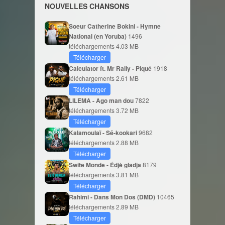
NOUVELLES CHANSONS
Soeur Catherine Bokini - Hymne
National (en Yoruba)
1496
téléchargements
4.03 MB
Télécharger
Calculator ft. Mr Rally - Piqué
1918
téléchargements
2.61 MB
Télécharger
LILEMA - Ago man dou
7822
téléchargements
3.72 MB
Télécharger
Kalamoulaï - Sé-kookari
9682
téléchargements
2.88 MB
Télécharger
Swite Monde - Édjè gladja
8179
téléchargements
3.81 MB
Télécharger
Rahimi - Dans Mon Dos (DMD)
10465
téléchargements
2.89 MB
Télécharger