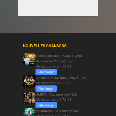
NOUVELLES CHANSONS
Soeur Catherine Bokini - Hymne
National (en Yoruba)
1496
téléchargements
4.03 MB
Télécharger
Calculator ft. Mr Rally - Piqué
1918
téléchargements
2.61 MB
Télécharger
LILEMA - Ago man dou
7822
téléchargements
3.72 MB
Télécharger
Kalamoulaï - Sé-kookari
9682
téléchargements
2.88 MB