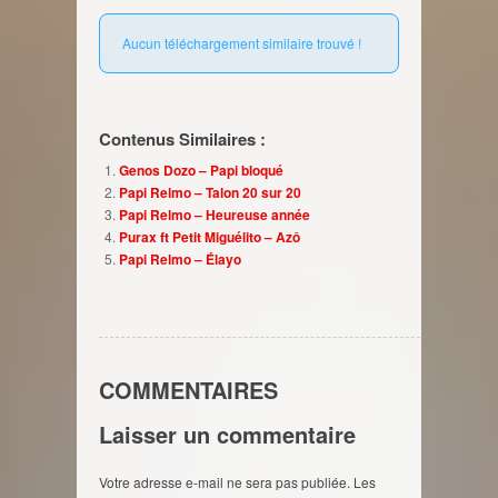
Aucun téléchargement similaire trouvé !
Contenus Similaires :
Genos Dozo – Papi bloqué
Papi Relmo – Talon 20 sur 20
Papi Relmo – Heureuse année
Purax ft Petit Miguélito – Azô
Papi Relmo – Élayo
COMMENTAIRES
Laisser un commentaire
Votre adresse e-mail ne sera pas publiée.
Les