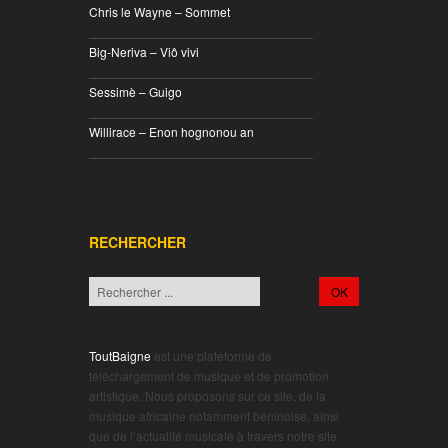
Chris le Wayne – Sommet
________________________________
Big-Neriva – Viô vivi
________________________________
Sessimè – Guigo
________________________________
Willirace – Enon hognonou an
________________________________
RECHERCHER
ToutBaigne
est une plateforme de
téléchargement de musique et de promotion
artistique. Nous proposons sur ce site, de la
musique africaine notamment béninoise, ainsi
que de l’actualité musicale à travers notre site