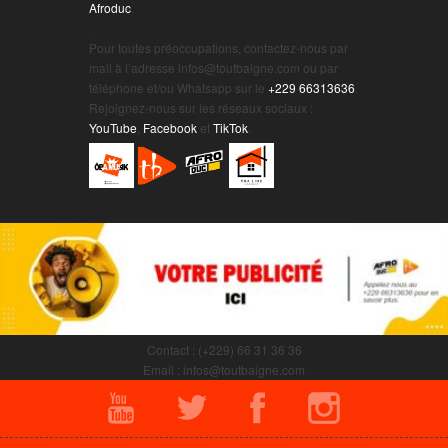
Afroduc
.
.
Pour toutes préoccupations, contactez-nous par
mail à l’adresse infos@toutbaigne.com ou par
téléphone et/ou Whatsapp sur le
+229 66313636
.
Rejoignez-nous sur les réseaux sociaux :
YouTube
,
Facebook
et
TikTok
.
Contact : (+229) 66 31 36 36
Email : infos@toutbaigne.com