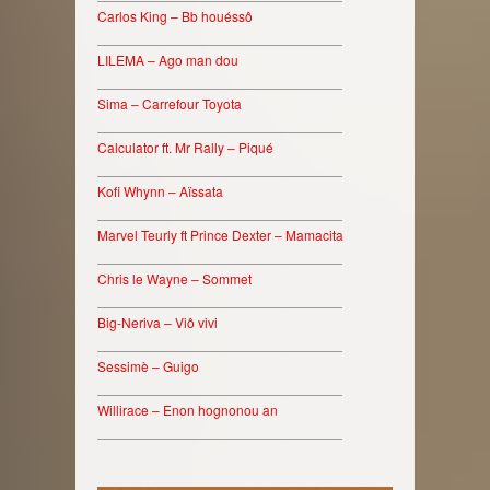
Carlos King – Bb houéssô
________________________________
LILEMA – Ago man dou
________________________________
Sima – Carrefour Toyota
________________________________
Calculator ft. Mr Rally – Piqué
________________________________
Kofi Whynn – Aïssata
________________________________
Marvel Teurly ft Prince Dexter – Mamacita
________________________________
Chris le Wayne – Sommet
________________________________
Big-Neriva – Viô vivi
________________________________
Sessimè – Guigo
________________________________
Willirace – Enon hognonou an
________________________________