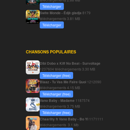
Télécharger
Swite Monde - Édjè gladja
8179
téléchargements
3.81 MB
Télécharger
CHANSONS POPULAIRES
Dibi Dobo x Kiff No Beat - Survoltage
1237604 téléchargements
3.30 MB
Télécharger (free)
Blaaz - Tu Vas Me Faire Quoi
1212090
téléchargements
4.15 MB
Télécharger (free)
Vano Baby - Madame
1187574
téléchargements
3.75 MB
Télécharger (free)
Chaarlity ft Vano Baby - Bo Yi
1171111
téléchargements
3.1 Mb