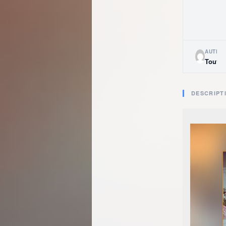
AUTHO
ToutBa
DESCRIPT