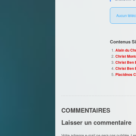
Aucun téléc
Contenus Sim
Alain du Ch
Christ Mon
Christ Ben 
Christ Ben 
Placidnos C
COMMENTAIRES
Laisser un commentaire
Votre adresse e-mail ne sera pas publiée.
Le