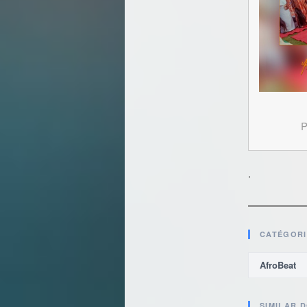
P
.
CATÉGORI
AfroBeat
SIMILAR 