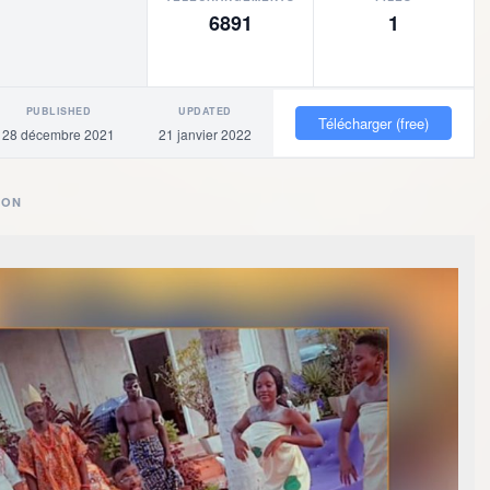
6891
1
PUBLISHED
UPDATED
R
Télécharger (free)
igne
28 décembre 2021
21 janvier 2022
ION