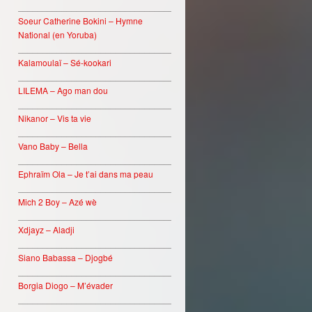
________________________________
Soeur Catherine Bokini – Hymne
National (en Yoruba)
________________________________
Kalamoulaï – Sé-kookari
________________________________
LILEMA – Ago man dou
________________________________
Nikanor – Vis ta vie
________________________________
Vano Baby – Bella
________________________________
Ephraïm Ola – Je t’ai dans ma peau
________________________________
Mich 2 Boy – Azé wè
________________________________
Xdjayz – Aladji
________________________________
Siano Babassa – Djogbé
________________________________
Borgia Diogo – M’évader
________________________________