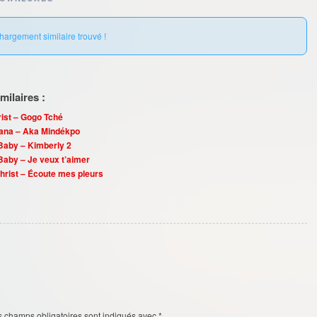
hargement similaire trouvé !
ilaires :
rist – Gogo Tché
tana – Aka Mindékpo
Baby – Kimberly 2
Baby – Je veux t’aimer
hrist – Écoute mes pleurs
s champs obligatoires sont indiqués avec
*