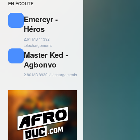
EN ÉCOUTE
Emercyr -
Héros
2.61 MB
11392
téléchargements
Master Ked -
Agbonvo
2.80 MB
8930 téléchargements