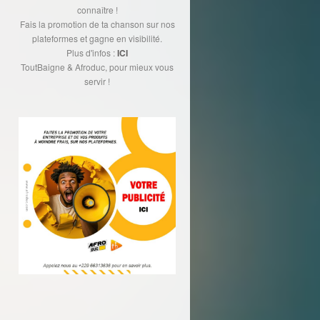
connaître !
Fais la promotion de ta chanson sur nos
plateformes et gagne en visibilité.
Plus d'infos :
ICI
ToutBaigne & Afroduc, pour mieux vous
servir !