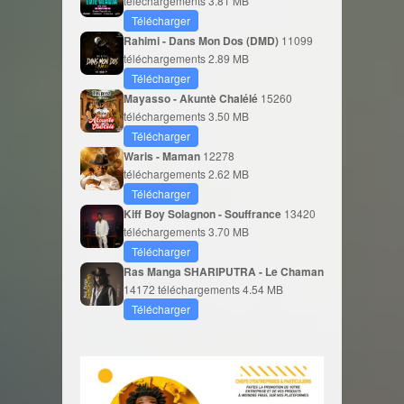
téléchargements
3.81 MB
Télécharger
Rahimi - Dans Mon Dos (DMD)
11099
téléchargements
2.89 MB
Télécharger
Mayasso - Akuntè Chalélé
15260
téléchargements
3.50 MB
Télécharger
Waris - Maman
12278
téléchargements
2.62 MB
Télécharger
Kiff Boy Solagnon - Souffrance
13420
téléchargements
3.70 MB
Télécharger
Ras Manga SHARIPUTRA - Le Chaman
14172 téléchargements
4.54 MB
Télécharger