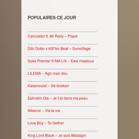
POPULAIRES CE JOUR
________________________________
Calculator ft. Mr Rally – Piqué
________________________________
Dibi Dobo x Kiff No Beat – Survoltage
________________________________
Soke Premier ft AM-LIX – Ewa miadoua
________________________________
LILEMA – Ago man dou
________________________________
Kalamoulaï – Sé-kookari
________________________________
Ephraïm Ola – Je t’ai dans ma peau
________________________________
Nikanor – Vis ta vie
________________________________
Lova Boy – To Gether
________________________________
King Lord Black – Je suis Wadagni