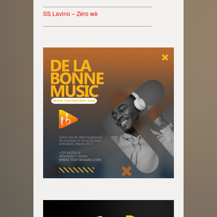
________________________________
SS Lavino – Zéro wè
________________________________