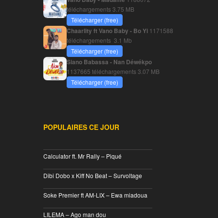
téléchargements
3.75 MB
Télécharger (free)
Chaarlity ft Vano Baby - Bo Yi
1171588
téléchargements
3.1 Mb
Télécharger (free)
Siano Babassa - Nan Déwékpo
1137665 téléchargements
3.07 MB
Télécharger (free)
POPULAIRES CE JOUR
________________________________
Calculator ft. Mr Rally – Piqué
________________________________
Dibi Dobo x Kiff No Beat – Survoltage
________________________________
Soke Premier ft AM-LIX – Ewa miadoua
________________________________
LILEMA – Ago man dou