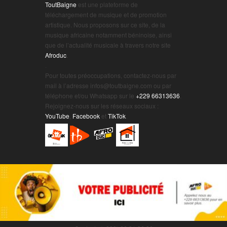
ToutBaigne
est une plateforme de
téléchargement de musique et de promotion
artistique. Nous proposons sur ce site, de la
musique africaine notamment béninoise, ainsi
que de l’actualité musicale à travers notre site
Afroduc
.
.
Pour toutes préoccupations, contactez-nous par
mail à l’adresse infos@toutbaigne.com ou par
téléphone et/ou Whatsapp sur le
+229 66313636
.
Rejoignez-nous sur les réseaux sociaux :
YouTube
,
Facebook
et
TikTok
.