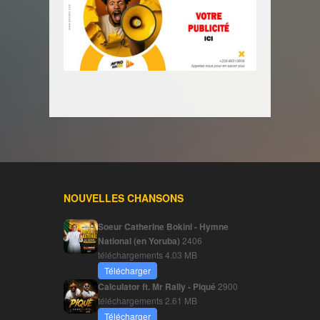
NOUVELLES CHANSONS
Soeur Catherine Bokini - Hymne
National (en Yoruba)
2406
téléchargements
4.03 MB
Télécharger
Calculator ft. Mr Rally - Piqué
2900
téléchargements
2.61 MB
Télécharger