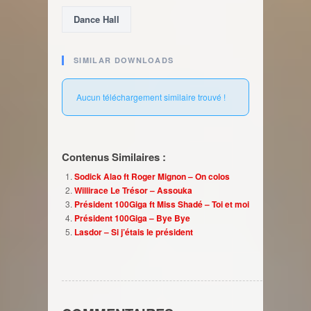
Dance Hall
SIMILAR DOWNLOADS
Aucun téléchargement similaire trouvé !
Contenus Similaires :
Sodick Alao ft Roger Mignon – On colos
Willirace Le Trésor – Assouka
Président 100Giga ft Miss Shadé – Toi et moi
Président 100Giga – Bye Bye
Lasdor – Si j’étais le président