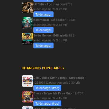
LILEMA - Ago man dou
8739
téléchargements
3.72 MB
Télécharger
Kalamoulaï - Sé-kookari
10534
téléchargements
2.88 MB
Télécharger
Swite Monde - Édjè gladja
8821
téléchargements
3.81 MB
Télécharger
CHANSONS POPULAIRES
Dibi Dobo x Kiff No Beat - Survoltage
1238034 téléchargements
3.30 MB
Télécharger (free)
Blaaz - Tu Vas Me Faire Quoi
1212571
téléchargements
4.15 MB
Télécharger (free)
Vano Baby - Madame
1188072