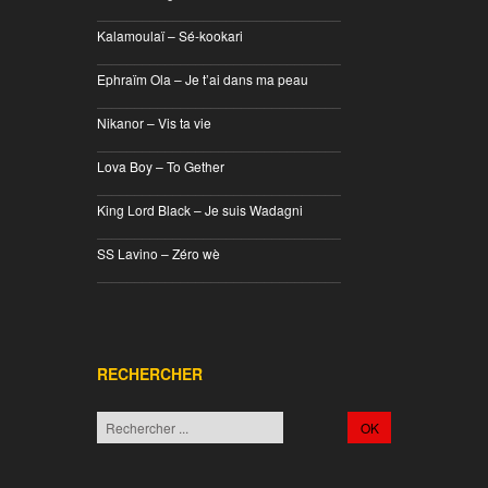
________________________________
Kalamoulaï – Sé-kookari
________________________________
Ephraïm Ola – Je t’ai dans ma peau
________________________________
Nikanor – Vis ta vie
________________________________
Lova Boy – To Gether
________________________________
King Lord Black – Je suis Wadagni
________________________________
SS Lavino – Zéro wè
________________________________
RECHERCHER