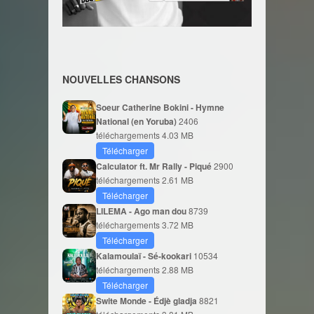
NOUVELLES CHANSONS
Soeur Catherine Bokini - Hymne
National (en Yoruba)
2406
téléchargements
4.03 MB
Télécharger
Calculator ft. Mr Rally - Piqué
2900
téléchargements
2.61 MB
Télécharger
LILEMA - Ago man dou
8739
téléchargements
3.72 MB
Télécharger
Kalamoulaï - Sé-kookari
10534
téléchargements
2.88 MB
Télécharger
Swite Monde - Édjè gladja
8821