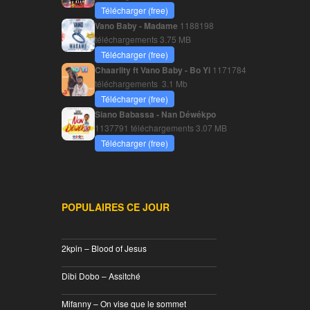
Télécharger (free)
Vano Baby - Madame
1188198
téléchargements
3.75 MB
Télécharger (free)
Chaarlity ft Vano Baby - Bo Yi
1171784
téléchargements
3.1 Mb
Télécharger (free)
Siano Babassa - Nan Déwékpo
1137791 téléchargements
3.07 MB
Télécharger (free)
POPULAIRES CE JOUR
________________________________
2kpin – Blood of Jesus
________________________________
Dibi Dobo – Assitché
________________________________
Mifanny – On vise que le sommet