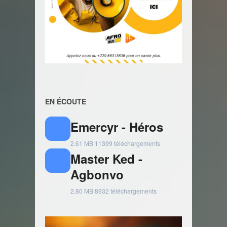
EN ÉCOUTE
Emercyr - Héros
2.61 MB
11399 téléchargements
Master Ked -
Agbonvo
2.80 MB
8932 téléchargements