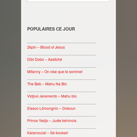
POPULAIRES CE JOUR
________________________________
2kpin – Blood of Jesus
________________________________
Dibi Dobo – Assitché
________________________________
Mifanny – On vise que le sommet
________________________________
The Beb – Mahu Na Blo
________________________________
Vidjovi Jeremento – Mahu blo
________________________________
Elasco Lômongnin – Dokoun
________________________________
Prince Yadjo – Juste béninois
________________________________
Kalamoulaï – Sé-kookari