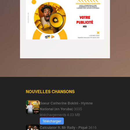
NOUVELLES CHANSONS
Soeur Catherine Bokini - Hymne
National (en Yoruba)
3035
téléchargements
4.03 MB
Télécharger
Calculator ft. Mr Rally - Piqué
3616