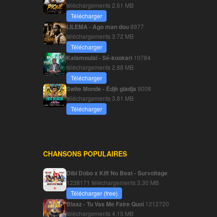
téléchargements
2.61 MB
Télécharger
LILEMA - Ago man dou
8977
téléchargements
3.72 MB
Télécharger
Kalamoulaï - Sé-kookari
10784
téléchargements
2.88 MB
Télécharger
Swite Monde - Édjè gladja
9008
téléchargements
3.81 MB
Télécharger
CHANSONS POPULAIRES
Dibi Dobo x Kiff No Beat - Survoltage
1238171 téléchargements
3.30 MB
Télécharger (free)
Blaaz - Tu Vas Me Faire Quoi
1212720
téléchargements
4.15 MB