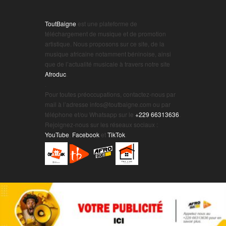
ToutBaigne
est une plateforme de
téléchargement de musique et de promotion
artistique. Nous proposons sur ce site, de la
musique africaine notamment béninoise, ainsi
que de l’actualité musicale à travers notre site
Afroduc
.
.
Pour toutes préoccupations, contactez-nous par
mail à l’adresse infos@toutbaigne.com ou par
téléphone et/ou Whatsapp sur le
+229 66313636
.
Rejoignez-nous sur les réseaux sociaux :
YouTube
,
Facebook
et
TikTok
.