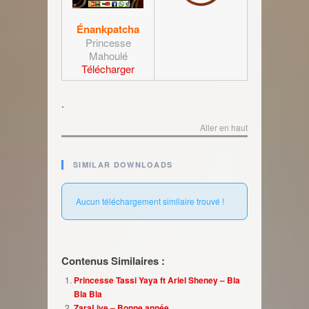
Énankpatcha
Princesse
Mahoulé
Télécharger
.
Aller en haut
SIMILAR DOWNLOADS
Aucun téléchargement similaire trouvé !
Contenus Similaires :
Princesse Tassi Yaya ft Ariel Sheney – Bla
Bla Bla
ZaraLive – Bonne année