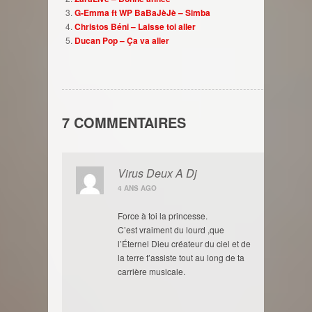
G-Emma ft WP BaBaJèJè – Simba
Christos Béni – Laisse toi aller
Ducan Pop – Ça va aller
7 COMMENTAIRES
Virus Deux A Dj
4 ANS AGO
Force à toi la princesse.
C’est vraiment du lourd ,que
l’Éternel Dieu créateur du ciel et de
la terre t’assiste tout au long de ta
carrière musicale.