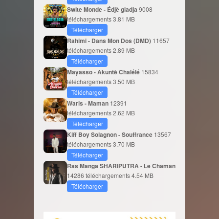
Swite Monde - Édjè gladja
9008
téléchargements
3.81 MB
Télécharger
Rahimi - Dans Mon Dos (DMD)
11657
téléchargements
2.89 MB
Télécharger
Mayasso - Akuntè Chalélé
15834
téléchargements
3.50 MB
Télécharger
Waris - Maman
12391
téléchargements
2.62 MB
Télécharger
Kiff Boy Solagnon - Souffrance
13567
téléchargements
3.70 MB
Télécharger
Ras Manga SHARIPUTRA - Le Chaman
14286 téléchargements
4.54 MB
Télécharger