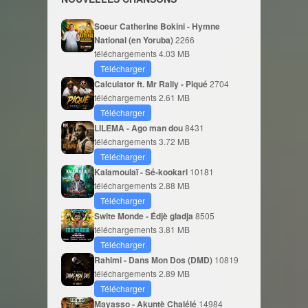
Soeur Catherine Bokini - Hymne
National (en Yoruba)
2266
téléchargements
4.03 MB
Télécharger
Calculator ft. Mr Rally - Piqué
2704
téléchargements
2.61 MB
Télécharger
LILEMA - Ago man dou
8431
téléchargements
3.72 MB
Télécharger
Kalamoulaï - Sé-kookari
10181
téléchargements
2.88 MB
Télécharger
Swite Monde - Édjè gladja
8505
téléchargements
3.81 MB
Télécharger
Rahimi - Dans Mon Dos (DMD)
10819
téléchargements
2.89 MB
Télécharger
Mayasso - Akuntè Chalélé
14984