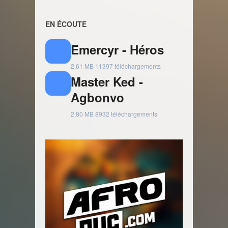
EN ÉCOUTE
Emercyr - Héros
2.61 MB
11397 téléchargements
Master Ked -
Agbonvo
2.80 MB
8932 téléchargements