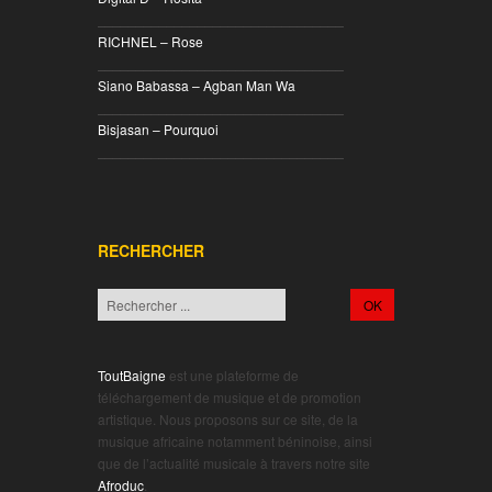
________________________________
RICHNEL – Rose
________________________________
Siano Babassa – Agban Man Wa
________________________________
Bisjasan – Pourquoi
________________________________
RECHERCHER
ToutBaigne
est une plateforme de
téléchargement de musique et de promotion
artistique. Nous proposons sur ce site, de la
musique africaine notamment béninoise, ainsi
que de l’actualité musicale à travers notre site
Afroduc
.