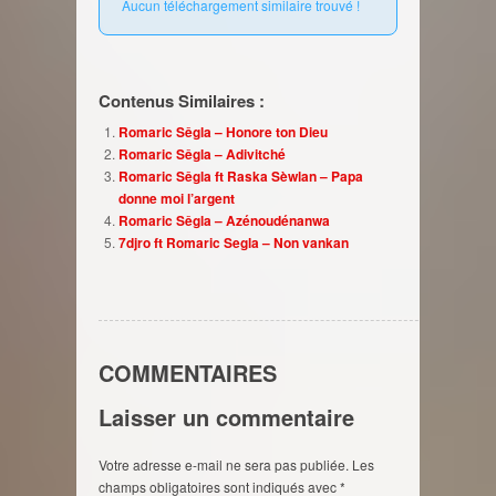
Aucun téléchargement similaire trouvé !
Contenus Similaires :
Romaric Sêgla – Honore ton Dieu
Romaric Sêgla – Adivitché
Romaric Sêgla ft Raska Sèwlan – Papa
donne moi l’argent
Romaric Sêgla – Azénoudénanwa
7djro ft Romaric Segla – Non vankan
COMMENTAIRES
Laisser un commentaire
Votre adresse e-mail ne sera pas publiée.
Les
champs obligatoires sont indiqués avec
*