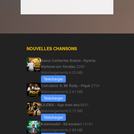
NOUVELLES CHANSONS
Soeur Catherine Bokini - Hymne
National (en Yoruba)
2266
téléchargements
4.03 MB
Télécharger
Calculator ft. Mr Rally - Piqué
2704
téléchargements
2.61 MB
Télécharger
LILEMA - Ago man dou
8431
téléchargements
3.72 MB
Télécharger
Kalamoulaï - Sé-kookari
10181
téléchargements
2.88 MB