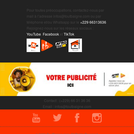
.
Pour toutes préoccupations, contactez-nous par
mail à l’adresse infos@toutbaigne.com ou par
téléphone et/ou Whatsapp sur le
+229 66313636
.
Rejoignez-nous sur les réseaux sociaux :
YouTube
,
Facebook
et
TikTok
.
Contact : (+229) 66 31 36 36
Email : infos@toutbaigne.com