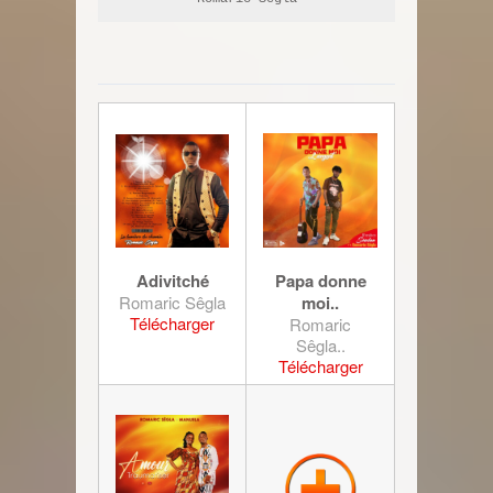
Adivitché
Papa donne
Romaric Sêgla
moi..
Télécharger
Romaric
Sêgla..
Télécharger