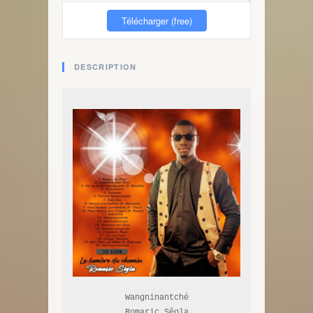
Télécharger (free)
DESCRIPTION
Wangninantché

Romaric Sêgla