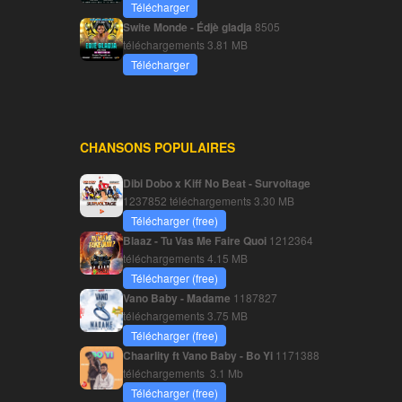
Télécharger
Swite Monde - Édjè gladja
8505
téléchargements
3.81 MB
Télécharger
CHANSONS POPULAIRES
Dibi Dobo x Kiff No Beat - Survoltage
1237852 téléchargements
3.30 MB
Télécharger (free)
Blaaz - Tu Vas Me Faire Quoi
1212364
téléchargements
4.15 MB
Télécharger (free)
Vano Baby - Madame
1187827
téléchargements
3.75 MB
Télécharger (free)
Chaarlity ft Vano Baby - Bo Yi
1171388
téléchargements
3.1 Mb
Télécharger (free)