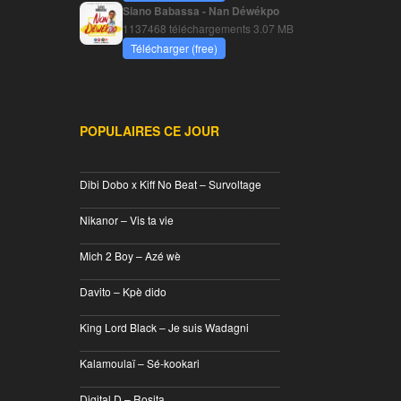
Siano Babassa - Nan Déwékpo
1137468 téléchargements
3.07 MB
Télécharger (free)
POPULAIRES CE JOUR
________________________________
Dibi Dobo x Kiff No Beat – Survoltage
________________________________
Nikanor – Vis ta vie
________________________________
Mich 2 Boy – Azé wè
________________________________
Davito – Kpè dido
________________________________
King Lord Black – Je suis Wadagni
________________________________
Kalamoulaï – Sé-kookari
________________________________
Digital D – Rosita