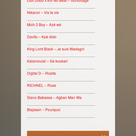
Dibi Dobo x Kiff No Beat – Survoltage
________________________________
Nikanor – Vis ta vie
________________________________
Mich 2 Boy – Azé wè
________________________________
Davito – Kpè dido
________________________________
King Lord Black – Je suis Wadagni
________________________________
Kalamoulaï – Sé-kookari
________________________________
Digital D – Rosita
________________________________
RICHNEL – Rose
________________________________
Siano Babassa – Agban Man Wa
________________________________
Bisjasan – Pourquoi
________________________________