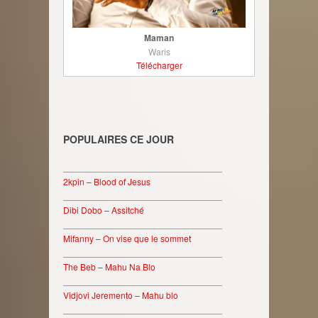
Maman
Waris
Télécharger
POPULAIRES CE JOUR
________________________________
2kpin – Blood of Jesus
________________________________
Dibi Dobo – Assitché
________________________________
Mifanny – On vise que le sommet
________________________________
The Beb – Mahu Na Blo
________________________________
Vidjovi Jeremento – Mahu blo
________________________________