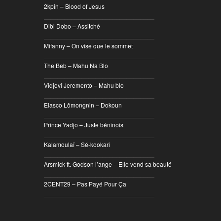
2kpin – Blood of Jesus
________________________________
Dibi Dobo – Assitché
________________________________
Mifanny – On vise que le sommet
________________________________
The Beb – Mahu Na Blo
________________________________
Vidjovi Jeremento – Mahu blo
________________________________
Elasco Lômongnin – Dokoun
________________________________
Prince Yadjo – Juste béninois
________________________________
Kalamoulaï – Sé-kookari
________________________________
Arsmick ft. Godson l’ange – Elle vend sa beauté
________________________________
2CENT29 – Pas Payé Pour Ça
________________________________