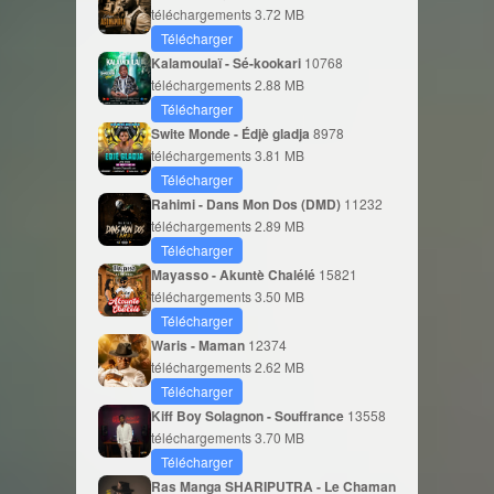
téléchargements
3.72 MB
Télécharger
Kalamoulaï - Sé-kookari
10768
téléchargements
2.88 MB
Télécharger
Swite Monde - Édjè gladja
8978
téléchargements
3.81 MB
Télécharger
Rahimi - Dans Mon Dos (DMD)
11232
téléchargements
2.89 MB
Télécharger
Mayasso - Akuntè Chalélé
15821
téléchargements
3.50 MB
Télécharger
Waris - Maman
12374
téléchargements
2.62 MB
Télécharger
Kiff Boy Solagnon - Souffrance
13558
téléchargements
3.70 MB
Télécharger
Ras Manga SHARIPUTRA - Le Chaman