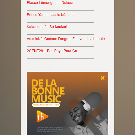
Elasco Lômongnin – Dokoun
________________________________
Prince Yadjo – Juste béninois
________________________________
Kalamoulaï – Sé-kookari
________________________________
Arsmick ft. Godson l’ange – Elle vend sa beauté
________________________________
2CENT29 – Pas Payé Pour Ça
________________________________