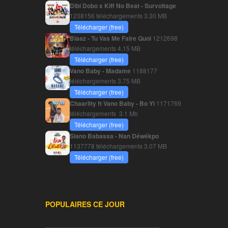
Dibi Dobo x Kiff No Beat - Survoltage
1238156 téléchargements
3.30 MB
Télécharger (free)
Blaaz - Tu Vas Me Faire Quoi
1212698
téléchargements
4.15 MB
Télécharger (free)
Vano Baby - Madame
1188177
téléchargements
3.75 MB
Télécharger (free)
Chaarlity ft Vano Baby - Bo Yi
1171769
téléchargements
3.1 Mb
Télécharger (free)
Siano Babassa - Nan Déwékpo
1137778 téléchargements
3.07 MB
Télécharger (free)
POPULAIRES CE JOUR
________________________________