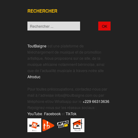
RECHERCHER
ToutBaigne
est une plateforme de
téléchargement de musique et de promotion
artistique. Nous proposons sur ce site, de la
musique africaine notamment béninoise, ainsi
que de l’actualité musicale à travers notre site
Afroduc
.
.
Pour toutes préoccupations, contactez-nous par
mail à l’adresse infos@toutbaigne.com ou par
téléphone et/ou Whatsapp sur le
+229 66313636
.
Rejoignez-nous sur les réseaux sociaux :
YouTube
,
Facebook
et
TikTok
.