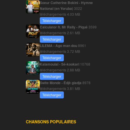
Soeur Catherine Bokini - Hymne
National (en Yoruba)
3022
téléchargements
4.03 MB
Télécharger
Calculator ft. Mr Rally - Piqué
3599
téléchargements
2.61 MB
Télécharger
LILEMA - Ago man dou
8961
téléchargements
3.72 MB
Télécharger
Kalamoulaï - Sé-kookari
10768
téléchargements
2.88 MB
Télécharger
Swite Monde - Édjè gladja
8978
téléchargements
3.81 MB
Télécharger
CHANSONS POPULAIRES