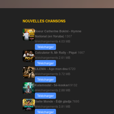
NOUVELLES CHANSONS
Soeur Catherine Bokini - Hymne
National (en Yoruba)
1307
téléchargements
4.03 MB
Télécharger
Calculator ft. Mr Rally - Piqué
1667
téléchargements
2.61 MB
Télécharger
LILEMA - Ago man dou
6720
téléchargements
3.72 MB
Télécharger
Kalamoulaï - Sé-kookari
9132
téléchargements
2.88 MB
Télécharger
Swite Monde - Édjè gladja
7695
téléchargements
3.81 MB
Télécharger