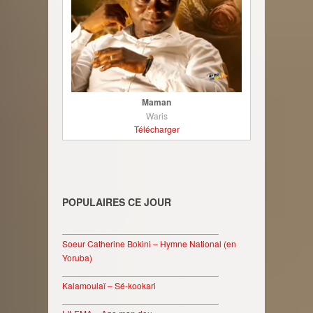
Maman
Waris
Télécharger
POPULAIRES CE JOUR
________________________________
Soeur Catherine Bokini – Hymne National (en
Yoruba)
________________________________
Kalamoulaï – Sé-kookari
________________________________