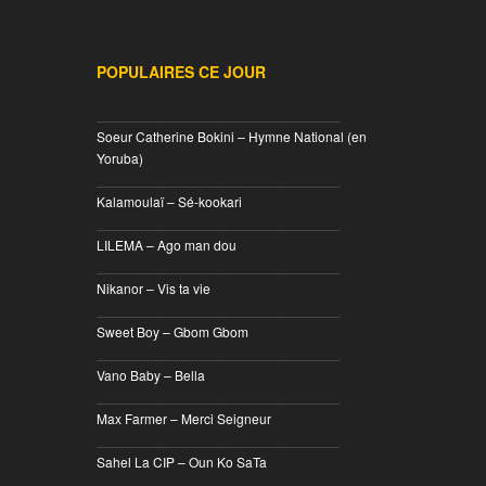
POPULAIRES CE JOUR
________________________________
Soeur Catherine Bokini – Hymne National (en
Yoruba)
________________________________
Kalamoulaï – Sé-kookari
________________________________
LILEMA – Ago man dou
________________________________
Nikanor – Vis ta vie
________________________________
Sweet Boy – Gbom Gbom
________________________________
Vano Baby – Bella
________________________________
Max Farmer – Merci Seigneur
________________________________
Sahel La CIP – Oun Ko SaTa
________________________________