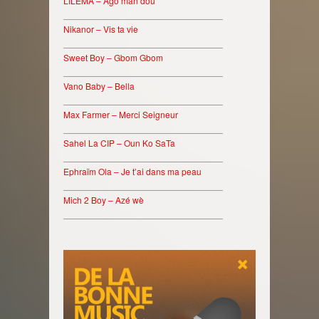
LILEMA – Ago man dou
________________________________
Nikanor – Vis ta vie
________________________________
Sweet Boy – Gbom Gbom
________________________________
Vano Baby – Bella
________________________________
Max Farmer – Merci Seigneur
________________________________
Sahel La CIP – Oun Ko SaTa
________________________________
Ephraïm Ola – Je t’ai dans ma peau
________________________________
Mich 2 Boy – Azé wè
________________________________