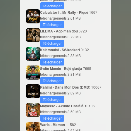
Télécharger
Calculator ft. Mr Rally - Piqué
1667
téléchargements
2.61 MB
Télécharger
LILEMA - Ago man dou
6720
téléchargements
3.72 MB
Télécharger
Kalamoulaï - Sé-kookari
9132
téléchargements
2.88 MB
Télécharger
Swite Monde - Édjè gladja
7695
téléchargements
3.81 MB
Télécharger
Rahimi - Dans Mon Dos (DMD)
10067
téléchargements
2.89 MB
Télécharger
Mayasso - Akuntè Chalélé
13106
téléchargements
3.50 MB
Télécharger
Waris - Maman
11582
téléchargements
2.62 MB