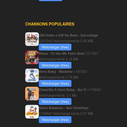
CHANSONS POPULAIRES
Dibi Dobo x Kiff No Beat - Survoltage
1237342 téléchargements
3.30 MB
Télécharger (free)
Blaaz - Tu Vas Me Faire Quoi
1211801
téléchargements
4.15 MB
Télécharger (free)
Vano Baby - Madame
1187291
téléchargements
3.75 MB
Télécharger (free)
Chaarlity ft Vano Baby - Bo Yi
1170842
téléchargements
3.1 Mb
Télécharger (free)
Siano Babassa - Nan Déwékpo
1136947 téléchargements
3.07 MB
Télécharger (free)