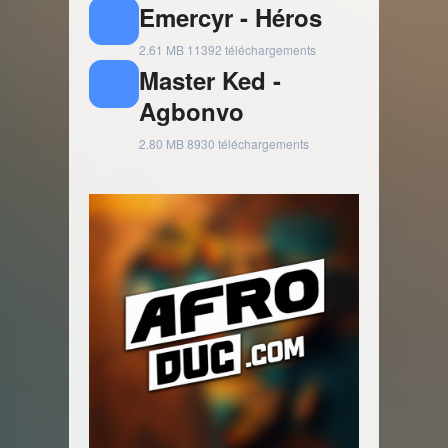
Emercyr - Héros
2.61 MB
11392 téléchargements
Master Ked -
Agbonvo
2.80 MB
8930 téléchargements