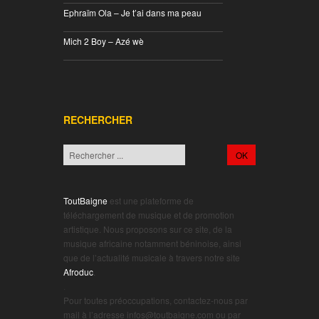
Ephraïm Ola – Je t’ai dans ma peau
________________________________
Mich 2 Boy – Azé wè
________________________________
RECHERCHER
ToutBaigne
est une plateforme de
téléchargement de musique et de promotion
artistique. Nous proposons sur ce site, de la
musique africaine notamment béninoise, ainsi
que de l’actualité musicale à travers notre site
Afroduc
.
.
Pour toutes préoccupations, contactez-nous par
mail à l’adresse infos@toutbaigne.com ou par