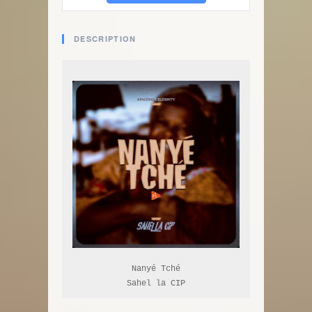
DESCRIPTION
Nanyé Tché

Sahel la CIP