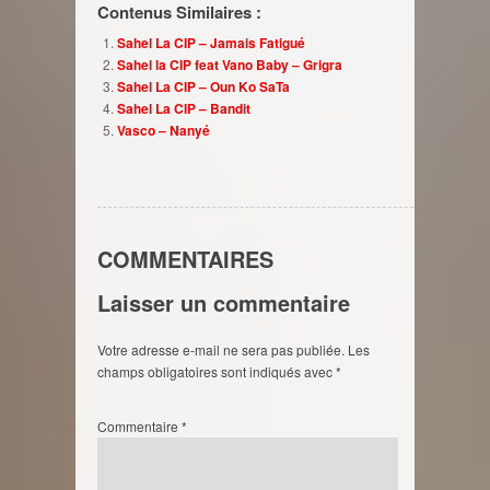
Contenus Similaires :
Sahel La CIP – Jamais Fatigué
Sahel la CIP feat Vano Baby – Grigra
Sahel La CIP – Oun Ko SaTa
Sahel La CIP – Bandit
Vasco – Nanyé
COMMENTAIRES
Laisser un commentaire
Votre adresse e-mail ne sera pas publiée.
Les
champs obligatoires sont indiqués avec
*
Commentaire
*