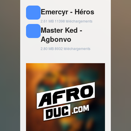
Emercyr - Héros
2.61 MB
11398 téléchargements
Master Ked -
Agbonvo
2.80 MB
8932 téléchargements