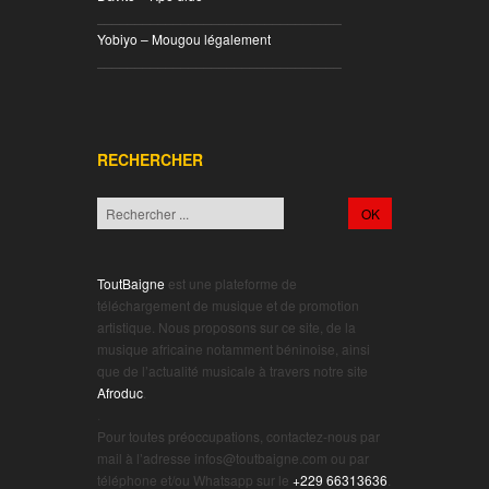
________________________________
Yobiyo – Mougou légalement
________________________________
RECHERCHER
ToutBaigne
est une plateforme de
téléchargement de musique et de promotion
artistique. Nous proposons sur ce site, de la
musique africaine notamment béninoise, ainsi
que de l’actualité musicale à travers notre site
Afroduc
.
.
Pour toutes préoccupations, contactez-nous par
mail à l’adresse infos@toutbaigne.com ou par
téléphone et/ou Whatsapp sur le
+229 66313636
.