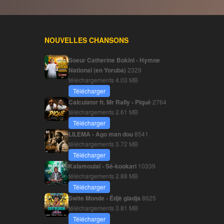
NOUVELLES CHANSONS
Soeur Catherine Bokini - Hymne
National (en Yoruba)
2329
téléchargements
4.03 MB
Télécharger
Calculator ft. Mr Rally - Piqué
2764
téléchargements
2.61 MB
Télécharger
LILEMA - Ago man dou
8541
téléchargements
3.72 MB
Télécharger
Kalamoulaï - Sé-kookari
10339
téléchargements
2.88 MB
Télécharger
Swite Monde - Édjè gladja
8625
téléchargements
3.81 MB
Télécharger