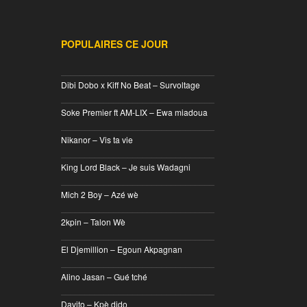
POPULAIRES CE JOUR
________________________________
Dibi Dobo x Kiff No Beat – Survoltage
________________________________
Soke Premier ft AM-LIX – Ewa miadoua
________________________________
Nikanor – Vis ta vie
________________________________
King Lord Black – Je suis Wadagni
________________________________
Mich 2 Boy – Azé wè
________________________________
2kpin – Talon Wè
________________________________
El Djemillion – Egoun Akpagnan
________________________________
Alino Jasan – Gué tché
________________________________
Davito – Kpè dido