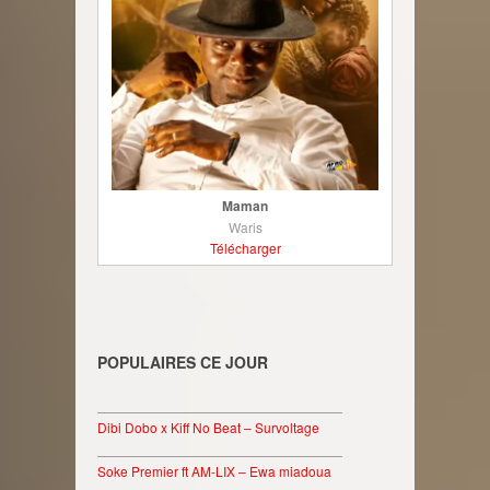
Maman
Waris
Télécharger
POPULAIRES CE JOUR
________________________________
Dibi Dobo x Kiff No Beat – Survoltage
________________________________
Soke Premier ft AM-LIX – Ewa miadoua