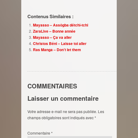
Contenus Similaires :
Mayasso – Assôgba détchi-tchi
ZaraLive – Bonne année
Mayasso – Ça va aller
Christos Béni – Laisse toi aller
Ras Manga – Don’t let them
COMMENTAIRES
Laisser un commentaire
Votre adresse e-mail ne sera pas publiée.
Les
champs obligatoires sont indiqués avec
*
Commentaire
*