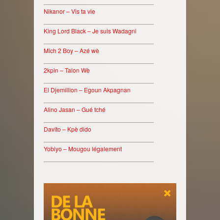
________________________________
Nikanor – Vis ta vie
________________________________
King Lord Black – Je suis Wadagni
________________________________
Mich 2 Boy – Azé wè
________________________________
2kpin – Talon Wè
________________________________
El Djemillion – Egoun Akpagnan
________________________________
Alino Jasan – Gué tché
________________________________
Davito – Kpè dido
________________________________
Yobiyo – Mougou légalement
________________________________