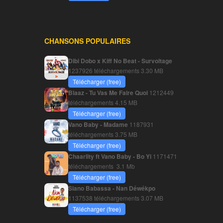
CHANSONS POPULAIRES
Dibi Dobo x Kiff No Beat - Survoltage
1237926 téléchargements
3.30 MB
Télécharger (free)
Blaaz - Tu Vas Me Faire Quoi
1212449
téléchargements
4.15 MB
Télécharger (free)
Vano Baby - Madame
1187931
téléchargements
3.75 MB
Télécharger (free)
Chaarlity ft Vano Baby - Bo Yi
1171471
téléchargements
3.1 Mb
Télécharger (free)
Siano Babassa - Nan Déwékpo
1137538 téléchargements
3.07 MB
Télécharger (free)