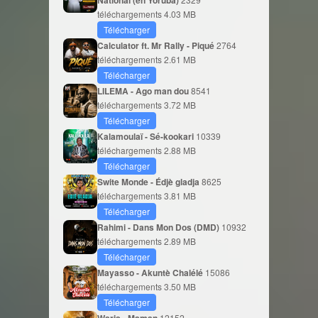
téléchargements
4.03 MB
Télécharger
Calculator ft. Mr Rally - Piqué
2764
téléchargements
2.61 MB
Télécharger
LILEMA - Ago man dou
8541
téléchargements
3.72 MB
Télécharger
Kalamoulaï - Sé-kookari
10339
téléchargements
2.88 MB
Télécharger
Swite Monde - Édjè gladja
8625
téléchargements
3.81 MB
Télécharger
Rahimi - Dans Mon Dos (DMD)
10932
téléchargements
2.89 MB
Télécharger
Mayasso - Akuntè Chalélé
15086
téléchargements
3.50 MB
Télécharger
Waris - Maman
12152